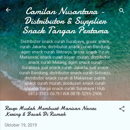
Camilan Nusantara -
Langsung ke konten utama
Distributor & Supplier
Snack Tangan Pertama
Distributor snack curah Surabaya, grosir snack
curah Jakarta, distributor snack curah Bandung,
agen snack curah Sidoarjo, grosir snack curah
Makassar, snack curah kiloan murah, distributor
snack curah Malang, agen snack curah
Surabaya, jual snack curah Jakarta, jual snack
curah Bandung, distributor snack curah Sidoarjo,
distributor snack curah di Makassar, pabrik
snack curah murah, produsen snack curah
Malang, harga snack curah Surabaya l Hub.
0813-3103-0679 l WA 0878-5295-2906
Resep Mudah Membuat Manisan Nanas
Kering & Basah Di Rumah
Oktober 19, 2019