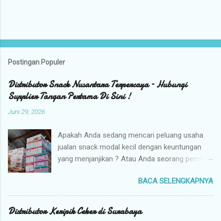
Postingan Populer
Distributor Snack Nusantara Terpercaya – Hubungi
Supplier Tangan Pertama Di Sini !
Juni 29, 2026
Apakah Anda sedang mencari peluang usaha
jualan snack modal kecil dengan keuntungan
yang menjanjikan ? Atau Anda seorang pemilik
toko yang sedang berburu supplier snack
BACA SELENGKAPNYA
tangan pertama dengan harga grosir camilan
kiloan termurah ? Camilan Nusantara hadir
sebagai jawaban atas kebutuhan bisnis Anda !
Distributor Keripik Ceker di Surabaya
Kami adalah distributor snack nusantara