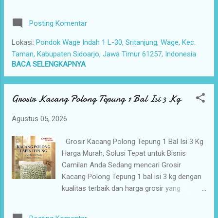
minimarket, restoran, warung makan, hingga
yang tepat dapat memberikan dampak besar
seller dan affiliator camilan online
terhada...
Posting Komentar
menghadapi tantangan yang sama, yaitu sulit
menemukan distributor snack yang benar-
Lokasi:
Pondok Wage Indah 1 L-30, Sritanjung, Wage, Kec.
benar terpercaya. Tidak sedikit supplier yang
Taman, Kabupaten Sidoarjo, Jawa Timur 61257, Indonesia
menawarkan harga murah, tetapi kualitas
BACA SELENGKAPNYA
produk kurang konsisten, stok sering
kosong, atau proses pengiriman
Grosir Kacang Polong Tepung 1 Bal Isi 3 Kg
membutuhkan waktu yang lama. Kondisi
seperti ini tentu dapat menghambat
Agustus 05, 2026
perkembangan usaha. Saat pelanggan
mencari produk favoritnya tetapi stok tidak
Grosir Kacang Polong Tepung 1 Bal Isi 3 Kg
tersedia, peluang penjualan akan hilang. Lebih
Harga Murah, Solusi Tepat untuk Bisnis
dari itu, pelanggan bisa beralih ke toko lain
Camilan Anda Sedang mencari Grosir
yang mampu menyediakan produk secara
Kacang Polong Tepung 1 bal isi 3 kg dengan
konsisten. Kesalahan memilih distributor
kualitas terbaik dan harga grosir yang
bukan hanya berdampak pada stok barang,
bersaing? Camilan Nusantara hadir sebagai
tetapi juga dapat memengaruhi reputasi
mitra terpercaya untuk memenuhi kebutuhan
bisnis Anda. Produk dengan kualitas yang