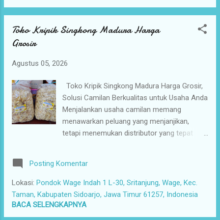
mengirim ke seluruh Indonesia. Sayangnya,
tidak sedikit pelaku usaha yang masih
Toko Kripik Singkong Madura Harga
kesulitan menemukan supplier yang benar-
Grosir
benar dapat dipercaya. Mulai dari kualitas
produk yang tidak konsisten, harga yang
Agustus 05, 2026
kurang bersaing, hingga pengiriman yang
lambat sering menjadi kendala yang
Toko Kripik Singkong Madura Harga Grosir,
menghambat perkembangan usaha. Kini
Solusi Camilan Berkualitas untuk Usaha Anda
saatnya Anda mendapatkan solusi yang lebih
Menjalankan usaha camilan memang
tepat bersama Camilan Nusantara. Camilan
menawarkan peluang yang menjanjikan,
Nusantara menyediakan Kripik Gethuk
tetapi menemukan distributor yang tepat
kemasan 1 bal isi 2,5 kg yang diproduksi
sering kali menjadi tantangan. Banyak pemilik
menggunakan bahan-bahan segar pilihan.
toko snack, pedagang camilan grosir, agen
Setiap proses pembuatann...
Posting Komentar
dan reseller, swalayan, minimarket, restoran,
warung makan, hingga seller dan affiliator
Lokasi:
Pondok Wage Indah 1 L-30, Sritanjung, Wage, Kec.
camilan online mengalami kesulitan
Taman, Kabupaten Sidoarjo, Jawa Timur 61257, Indonesia
mendapatkan supplier yang benar-benar
BACA SELENGKAPNYA
terpercaya, amanah, serta mampu