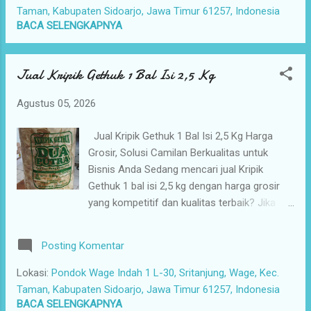
makan, atau menjalankan bisnis sebagai
Taman, Kabupaten Sidoarjo, Jawa Timur 61257, Indonesia
seller dan affiliator camilan online, tentu
BACA SELENGKAPNYA
Anda membutuhkan distributor yang dapat
dipercaya dan mampu memenuhi kebutuhan
Jual Kripik Gethuk 1 Bal Isi 2,5 Kg
stok secara konsisten. Sayangnya, masih
banyak pelaku usaha yang mengalami
Agustus 05, 2026
kesulitan menemukan supplier snack yang
amanah. Mulai dari kualitas produk yang
Jual Kripik Gethuk 1 Bal Isi 2,5 Kg Harga
berubah-ubah, harga yang kurang bersaing,
Grosir, Solusi Camilan Berkualitas untuk
stok yang sering kosong, hingga proses
Bisnis Anda Sedang mencari jual Kripik
pengiriman yang lambat menjadi kendala
Gethuk 1 bal isi 2,5 kg dengan harga grosir
yang dapat menghambat perkembangan
yang kompetitif dan kualitas terbaik? Jika
usaha. Kini saatnya Anda memilih solusi
Anda pemilik toko snack, pedagang camilan
yang lebih tepat bersama Camilan
grosir, agen atau reseller, swalayan,
Nusantara. Camilan Nusantara menghadirkan
Posting Komentar
minimarket, restoran, warung makan,
Kacang Koro Kupas kemasan 1 bal isi 3 kg
maupun seller dan affiliator camilan online,
Lokasi:
Pondok Wage Indah 1 L-30, Sritanjung, Wage, Kec.
yang dipr...
tentu Anda membutuhkan distributor yang
Taman, Kabupaten Sidoarjo, Jawa Timur 61257, Indonesia
amanah, memiliki stok yang stabil, dan siap
BACA SELENGKAPNYA