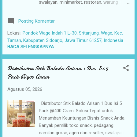
swalayan, minimarket, restoran, warung
yang terlalu tinggi juga membuat margin
makan, hingga seller dan affiliator camilan
keuntungan semakin kecil. Padahal, dalam
online, menemukan distributor snack yang
bisnis camilan, selisih harga grosir yang lebih
Posting Komentar
benar-benar terpercaya sering kali menjadi
hemat dapat me...
tantangan tersendiri. Tidak sedikit pelaku
Lokasi:
Pondok Wage Indah 1 L-30, Sritanjung, Wage, Kec.
usaha yang mengalami masalah seperti
Taman, Kabupaten Sidoarjo, Jawa Timur 61257, Indonesia
kualitas produk yang tidak konsisten, stok
BACA SELENGKAPNYA
yang sering kosong, harga yang kurang
kompetitif, hingga pengiriman yang lambat.
Distributor Stik Balado Arisan 1 Dus Isi 5
Kondisi seperti ini tentu dapat menghambat
Pack @400 Gram
perkembangan usaha. Ketika pelanggan
mencari produk favorit tetapi stok tidak
Agustus 05, 2026
tersedia, kesempatan penjualan bisa hilang
begitu saja. Bahkan, pelanggan dapat beralih
Distributor Stik Balado Arisan 1 Dus Isi 5
ke toko lain yang mampu menyediakan
Pack @400 Gram, Solusi Tepat untuk
produk secara lengkap dan konsisten. Selain
Menambah Keuntungan Bisnis Snack Anda
itu, harga beli yang terlalu tinggi juga
Banyak pemilik toko snack, pedagang
membuat keuntungan menjadi lebih kecil.
camilan grosir, agen dan reseller, swalayan,
Padahal, dalam bisnis camilan, selisih harga