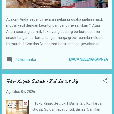
Apakah Anda sedang mencari peluang usaha jualan snack
modal kecil dengan keuntungan yang menjanjikan ? Atau
Anda seorang pemilik toko yang sedang berburu supplier
snack tangan pertama dengan harga grosir camilan kiloan
termurah ? Camilan Nusantara hadir sebagai jawaban atas
kebutuhan bisnis Anda ! Kami adalah distributor snack
nusantara terpercaya yang siap menyuplai berbagai jenis
BACA SELENGKAPNYA
49 komentar
jajanan tradisional dan camilan kering berkualitas premium
langsung dari gudang pusat (tangan pertama). Mengapa
Memilih Camilan Nusantara sebagai Mitra Bisnis Anda ?
Toko Kripik Gethuk 1 Bal Isi 2,5 Kg
Harga Grosir Tangan Pertama : Karena kami adalah
distributor utama, Anda mendapatkan jaminan harga
Agustus 05, 2026
termurah untuk memaksimalkan margin keuntungan Anda
saat dijual kembali. Kualitas & Rasa Terjamin : Produk
Toko Kripik Gethuk 1 Bal Isi 2,5 Kg Harga
dikemas secara higienis, renyah, dan memiliki cita rasa khas
Grosir, Solusi Tepat untuk Bisnis Camilan
nusantara yang sangat diminati pasar. Stok Melimpah &