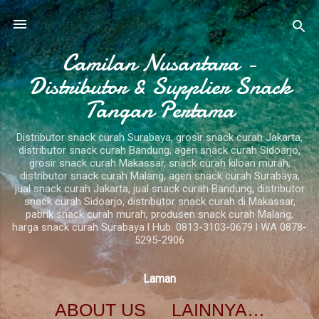
Langsung ke konten utama
Camilan Nusantara -
Distributor & Supplier Snack
Tangan Pertama
Distributor snack curah Surabaya, grosir snack curah Jakarta,
distributor snack curah Bandung, agen snack curah Sidoarjo,
grosir snack curah Makassar, snack curah kiloan murah,
distributor snack curah Malang, agen snack curah Surabaya,
jual snack curah Jakarta, jual snack curah Bandung, distributor
snack curah Sidoarjo, distributor snack curah di Makassar,
pabrik snack curah murah, produsen snack curah Malang,
harga snack curah Surabaya l Hub. 0813-3103-0679 l WA 0878-
5295-2906
Laman
ABOUT US
LAINNYA…