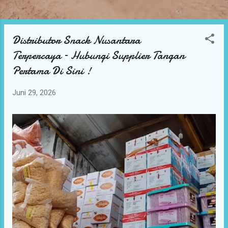
Distributor Snack Nusantara
P
o
Terpercaya – Hubungi Supplier Tangan
s
Pertama Di Sini !
t
i
Juni 29, 2026
n
g
a
n