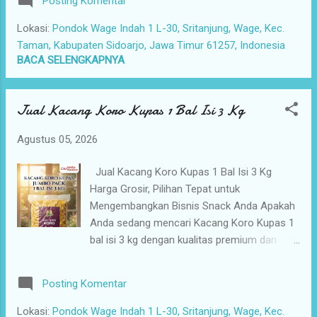
Posting Komentar
toko snack, pedagang camilan grosir, agen
berubah-ubah akan membuat pelanggan ra...
dan reseller, swalayan, minimarket, restoran,
Lokasi:
Pondok Wage Indah 1 L-30, Sritanjung, Wage, Kec.
warung makan, hingga seller dan affiliator
Taman, Kabupaten Sidoarjo, Jawa Timur 61257, Indonesia
camilan online di seluruh Indonesia. Kacang
BACA SELENGKAPNYA
Polong Tepung kami dibuat menggunakan
bahan-bahan segar pilihan yang diproses
Jual Kacang Koro Kupas 1 Bal Isi 3 Kg
dengan standar kebersihan yang tinggi.
Dipadukan dengan bumbu rempah khas
Agustus 05, 2026
Nusantara, produk ini menghasilkan cita rasa
gurih, renyah, dan lezat yang disukai oleh
Jual Kacang Koro Kupas 1 Bal Isi 3 Kg
berbagai kalangan. Setiap proses produksi
Harga Grosir, Pilihan Tepat untuk
dilakukan secara higienis sehingga kualitas
Mengembangkan Bisnis Snack Anda Apakah
produk tetap terjaga dari awal hingga sampai
Anda sedang mencari Kacang Koro Kupas 1
ke tangan pelanggan. Produk tersedia dalam
bal isi 3 kg dengan kualitas premium dan
kemasan 1 bal isi 3 kg , sehingga sangat
harga grosir yang kompetitif? Jika Anda
praktis untuk kebutuhan usaha skala kecil
memiliki toko snack, menjadi pedagang
maupun besar. Kemasan ekonomis ini mem...
Posting Komentar
camilan grosir, agen atau reseller, mengelola
swalayan, minimarket, restoran, warung
Lokasi:
Pondok Wage Indah 1 L-30, Sritanjung, Wage, Kec.