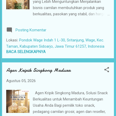
yang Lebih Menguntungkan Menjalankan
Konsisten : Anda tidak perlu khawatir kehabisan barang.
bisnis camilan membutuhkan produk yang
Gudang kami siap menyuplai kebutuhan grosir jajanan
berkualitas, pasokan yang stabil, dan harga
nusantar...
yang kompetitif. Namun, banyak pemilik toko
snack, pedagang camilan grosir, agen dan
Posting Komentar
reseller, swalayan, minimarket, restoran,
warung makan, hingga seller dan affiliator
Lokasi:
Pondok Wage Indah 1 L-30, Sritanjung, Wage, Kec.
camilan online masih mengalami kesulitan
Taman, Kabupaten Sidoarjo, Jawa Timur 61257, Indonesia
menemukan distributor snack yang benar-
BACA SELENGKAPNYA
benar terpercaya. Sering kali produk yang
diterima tidak sesuai harapan. Ada yang
Agen Kripik Singkong Madura
kualitasnya berubah-ubah, stoknya tidak
selalu tersedia, bahkan proses pengiriman
Agustus 05, 2026
membutuhkan waktu lebih lama dari yang
dijanjikan. Kondisi seperti ini dapat
Agen Kripik Singkong Madura, Solusi Snack
mengganggu kelancaran usaha, membuat
Berkualitas untuk Menambah Keuntungan
pelanggan kecewa, dan mengurangi peluang
Usaha Anda Bagi pemilik toko snack,
mendapatkan keuntungan yang maksimal.
pedagang camilan grosir, agen dan reseller,
Selain itu, membeli produk dengan harga