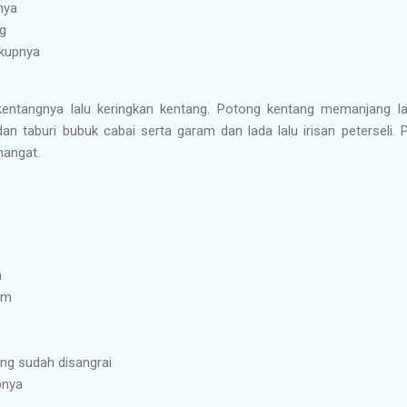
nya
ng
kupnya
ntangnya lalu keringkan kentang. Potong kentang memanjang lal
n taburi bubuk cabai serta garam dan lada lalu irisan peterseli.
hangat.
m
am
ng sudah disangrai
pnya