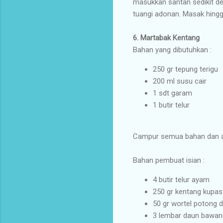
masukkan santan sedikit de
tuangi adonan. Masak hingg
6.
Martabak Kentang
Bahan yang dibutuhkan :
250 gr tepung terigu
200 ml susu cair
1 sdt garam
1 butir telur
Campur semua bahan dan aduk
Bahan pembuat isian :
4 butir telur ayam
250 gr kentang kupas
50 gr wortel potong 
3 lembar daun bawan