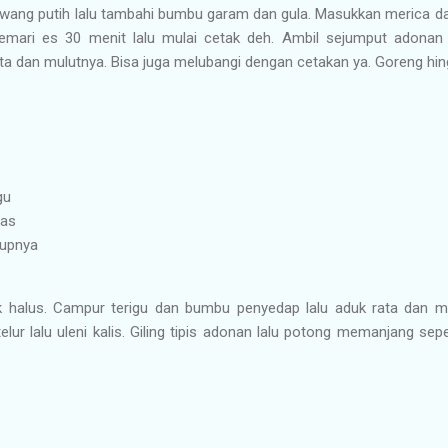
ang putih lalu tambahi bumbu garam dan gula. Masukkan merica da
lemari es 30 menit lalu mulai cetak deh. Ambil sejumput adonan l
a dan mulutnya. Bisa juga melubangi dengan cetakan ya. Goreng hing
gu
pas
kupnya
k halus. Campur terigu dan bumbu penyedap lalu aduk rata dan 
ur lalu uleni kalis. Giling tipis adonan lalu potong memanjang sepe