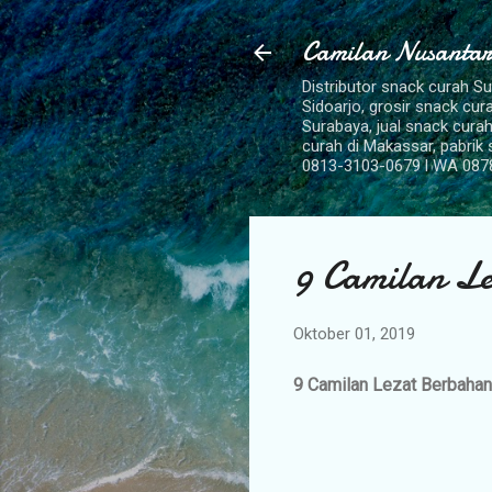
Camilan Nusantar
Distributor snack curah S
Sidoarjo, grosir snack cu
Surabaya, jual snack curah
curah di Makassar, pabrik
0813-3103-0679 l WA 087
9 Camilan L
Oktober 01, 2019
9 Camilan Lezat Berbahan