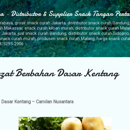
Langsung ke konten utama
a - Distributor & Supplier Snack Tangan Pert
urabaya, grosir snack curah Jakarta, distributor snack curah Bandung
rah Makassar, snack curah kiloan murah, distributor snack curah Mal
 Jakarta, jual snack curah Bandung, distributor snack curah Sidoarjo,
 snack curah murah, produsen snack curah Malang, harga snack cura
8-5295-2906
ezat Berbahan Dasar Kentang
 Dasar Kentang – Camilan Nusantara