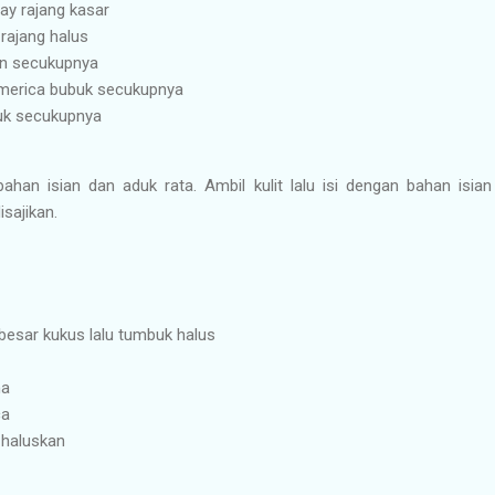
y rajang kasar
rajang halus
tan secukupnya
merica bubuk secukupnya
uk secukupnya
han isian dan aduk rata. Ambil kulit lalu isi dengan bahan isia
isajikan.
besar kukus lalu tumbuk halus
na
ca
 haluskan