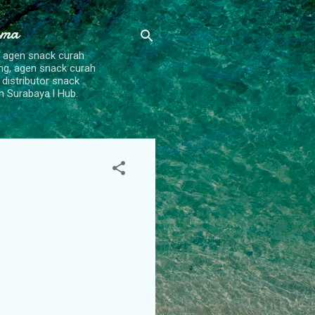
ama
, agen snack curah
ang, agen snack curah
 distributor snack
h Surabaya l Hub.