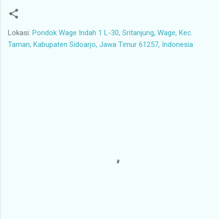
Lokasi:
Pondok Wage Indah 1 L-30, Sritanjung, Wage, Kec.
Taman, Kabupaten Sidoarjo, Jawa Timur 61257, Indonesia
K
o
m
e
n
t
a
r