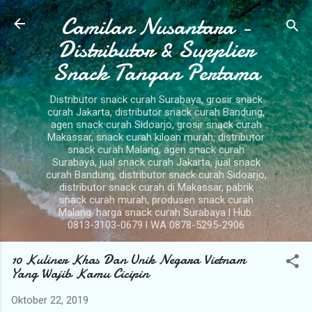
Camilan Nusantara -
Langsung ke konten utama
Distributor & Supplier
Snack Tangan Pertama
Distributor snack curah Surabaya, grosir snack
curah Jakarta, distributor snack curah Bandung,
agen snack curah Sidoarjo, grosir snack curah
Makassar, snack curah kiloan murah, distributor
snack curah Malang, agen snack curah
Surabaya, jual snack curah Jakarta, jual snack
curah Bandung, distributor snack curah Sidoarjo,
distributor snack curah di Makassar, pabrik
snack curah murah, produsen snack curah
Malang, harga snack curah Surabaya l Hub.
0813-3103-0679 l WA 0878-5295-2906
10 Kuliner Khas Dan Unik Negara Vietnam
Yang Wajib Kamu Cicipin
Oktober 22, 2019