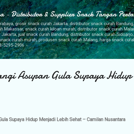
Langsung ke konten utama
a - Distributor & Supplier Snack Tangan Pert
urabaya, grosir snack curah Jakarta, distributor snack curah Bandung
rah Makassar, snack curah kiloan murah, distributor snack curah Mal
 Jakarta, jual snack curah Bandung, distributor snack curah Sidoarjo,
 snack curah murah, produsen snack curah Malang, harga snack cura
8-5295-2906
angi Asupan Gula Supaya Hidup
ula Supaya Hidup Menjadi Lebih Sehat – Camilan Nusantara