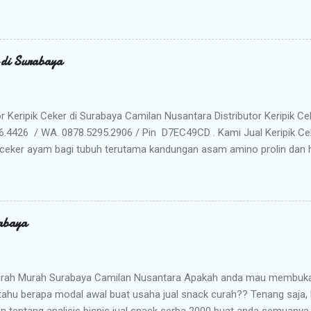
da ! Kami adalah distributor snack nusantara terpercaya yang siap m
radisional dan camilan kering berkualitas premium langsung dari gud
Memilih Camilan Nusantara sebagai Mitra Bisnis Anda ? Harga Gros
lah distributor utama, Anda mendapatkan jaminan harga termurah 
r di Surabaya
n Anda saat dijual kembali. Kualitas & Rasa Terjamin : Produk dikema
iki cita rasa khas nusantara yang sangat diminati pasar. Stok Meli
lu khawatir kehabisan barang. Gudang kami siap menyuplai kebutuhan g
or Keripik Ceker di Surabaya Camilan Nusantara Distributor Keripik Ce
6.4426 / WA. 0878.5295.2906 / Pin D7EC49CD . Kami Jual Keripik Ce
ceker ayam bagi tubuh terutama kandungan asam amino prolin dan hi
han tulang maupun untuk pertumbuhan tulang pada masa usia pertu
n makanan ringan yang digoreng hingga krispi dan garing. Bumbu 
n membuat rasa Keripik Ceker menjadi semakin menggoda. Rasa yan
eripik Ceker bisa menjadi pilihan istimewa untuk oleh-oleh keluarg
abaya
milan khas Surabaya dengan cita rasa yang enak dan tekstur yang re
anyak penikmat jajanan satu ini ketagihan. Camilan ini adalah prod
unjung atau sekedar mampir ke kota Surabaya, dan seringkali dijadik
rah Murah Surabaya Camilan Nusantara Apakah anda mau membuka b
tahu berapa modal awal buat usaha jual snack curah?? Tenang saja