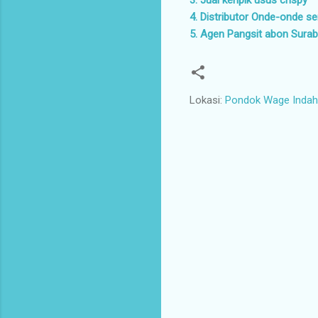
4. Distributor Onde-onde 
5. Agen Pangsit abon Sura
Lokasi:
Pondok Wage Indah 
K
o
m
e
n
t
a
r