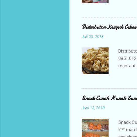
bisnis An
jajanan t
Mengapa 
kami ada
Distributor Keripik Ceke
keuntunga
Juli 03, 2018
dan memil
tidak per
Distribut
0851.012
manfaat 
penyembu
merupaka
digunaka
membuat K
Snack Curah Murah Sur
adalah ca
Juni 13, 2018
membuat b
yang berk
Snack Cu
??" mau 