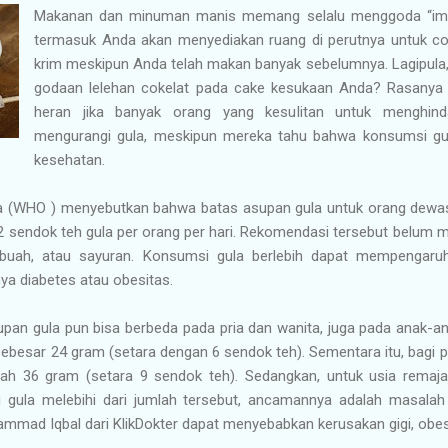
Makanan dan minuman manis memang selalu menggoda “ima
termasuk Anda akan menyediakan ruang di perutnya untuk cok
krim meskipun Anda telah makan banyak sebelumnya. Lagipula
godaan lelehan cokelat pada cake kesukaan Anda? Rasanya m
heran jika banyak orang yang kesulitan untuk menghind
mengurangi gula, meskipun mereka tahu bahwa konsumsi gula
kesehatan.
a (WHO ) menyebutkan bahwa batas asupan gula untuk orang dewasa 
 sendok teh gula per orang per hari. Rekomendasi tersebut belum 
buah, atau sayuran. Konsumsi gula berlebih dapat mempengaruh
nya diabetes atau obesitas.
supan gula pun bisa berbeda pada pria dan wanita, juga pada anak-an
sebesar 24 gram (setara dengan 6 sendok teh). Sementara itu, bagi p
lah 36 gram (setara 9 sendok teh). Sedangkan, untuk usia rema
 gula melebihi dari jumlah tersebut, ancamannya adalah masala
ammad Iqbal dari KlikDokter dapat menyebabkan kerusakan gigi, obesi