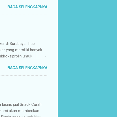
enyuplai berbagai jenis
BACA SELENGKAPNYA
ang pusat (tangan pertama).
ir Tangan Pertama : Karena
untuk memaksimalkan margin
s secara higienis, renyah,
mpah & Konsisten : Anda
rosir jajanan nusantar...
ker di Surabaya , hub.
ker yang memiliki banyak
droksiprolin untuk
mbuhan. Keripik Ceker
BACA SELENGKAPNYA
rempah-rempah yang
g gurih dan renyah
a. Keripik ceker ayam
nyah kriuk banget,
uk favorit para wisatawan
an buah tangan a...
isnis jual Snack Curah
, kami akan memberikan