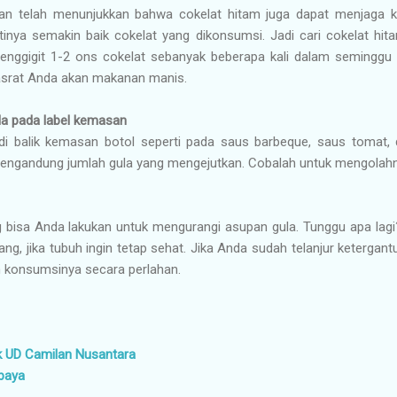
itian telah menunjukkan bahwa cokelat hitam juga dapat menjaga 
tinya semakin baik cokelat yang dikonsumsi. Jadi cari cokelat hi
. Menggigit 1-2 ons cokelat sebanyak beberapa kali dalam seminggu
srat Anda akan makanan manis.
la pada label kemasan
i balik kemasan botol seperti pada saus barbeque, saus tomat, d
ngandung jumlah gula yang mengejutkan. Cobalah untuk mengolahnya
g bisa Anda lakukan untuk mengurangi asupan gula. Tunggu apa lagi
ang, jika tubuh ingin tetap sehat. Jika Anda sudah telanjur ketergan
 konsumsinya secara perlahan.
k UD Camilan Nusantara
abaya