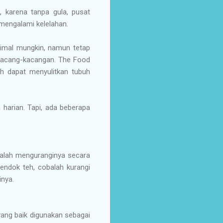
, karena tanpa gula, pusat
 mengalami kelelahan.
nimal mungkin, namun tetap
 kacang-kacangan. The Food
h dapat menyulitkan tubuh
harian. Tapi, ada beberapa
dalah menguranginya secara
endok teh, cobalah kurangi
inya.
yang baik digunakan sebagai