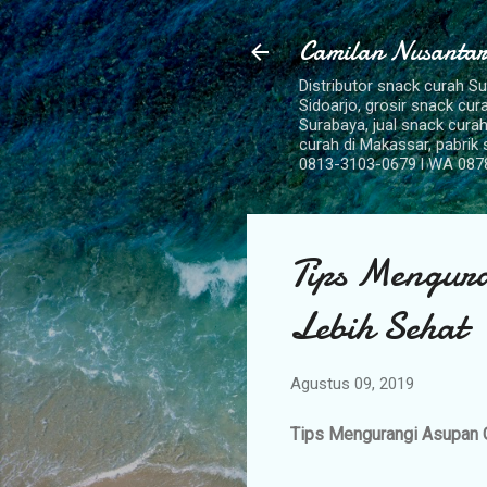
Camilan Nusantar
Distributor snack curah S
Sidoarjo, grosir snack cu
Surabaya, jual snack curah
curah di Makassar, pabrik
0813-3103-0679 l WA 087
Tips Mengur
Lebih Sehat
Agustus 09, 2019
Tips Mengurangi Asupan G