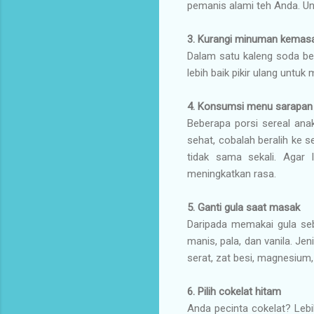
pemanis alami teh Anda. Un
3. Kurangi minuman kemas
Dalam satu kaleng soda ber
lebih baik pikir ulang un
4. Konsumsi menu sarapan
Beberapa porsi sereal anak
sehat, cobalah beralih ke s
tidak sama sekali. Agar
meningkatkan rasa.
5. Ganti gula saat masak
Daripada memakai gula seb
manis, pala, dan vanila. Je
serat, zat besi, magnesium,
6. Pilih cokelat hitam
Anda pecinta cokelat? Lebih