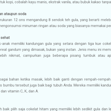
tuk kopi, cobalah kayu manis, ekstrak vanila, atau bubuk kakao tanp
an ataupun soda
ukuran 12 ons mengandung 8 sendok teh gula, yang berarti melebih
tuk mengonsumsi minuman ringan atau soda yang biasanya memakai pe
 sehat
-anak memiliki kandungan gula yang setara dengan tiga kue cokela
ereal gandum yang dimasak, bukan yang instan. Jenis menu ini memil
 lebih nikmat, campurkan juga beberapa pisang tumbuk atau a
agai bahan ketika masak, lebih baik ganti dengan rempah-rempah
nis bumbu tersebut juga baik bagi tubuh Anda. Mereka memiliki kandun
 dan vitamin C, K, dan A.
 baik pilih saja cokelat hitam yang memiliki lebih sedikit gula dan