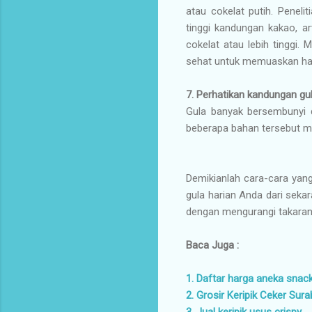
atau cokelat putih. Penel
tinggi kandungan kakao, ar
cokelat atau lebih tinggi
sehat untuk memuaskan ha
7. Perhatikan kandungan gu
Gula banyak bersembunyi d
beberapa bahan tersebut me
Demikianlah cara-cara yan
gula harian Anda dari sekar
dengan mengurangi takaran
Baca Juga :
1. Daftar harga aneka snac
2. Grosir Keripik Ceker Sur
3. Jual keripik usus crispy