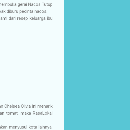
 membuka gerai Nacos Tutup
nyak diburu pecinta nacos.
mi dari resep keluarga ibu
an Chelsea Olivia ini menarik
 dan tomat, maka RasaLokal
akan menyusul kota lainnya.