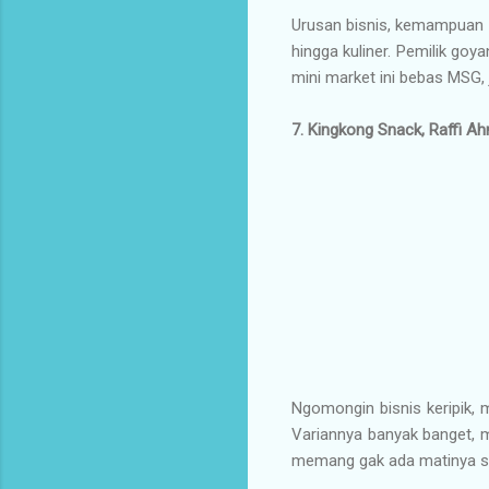
Urusan bisnis, kemampuan Inu
hingga kuliner. Pemilik goya
mini market ini bebas MSG,
7. Kingkong Snack, Raffi A
Ngomongin bisnis keripik, 
Variannya banyak banget, m
memang gak ada matinya sih