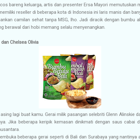
nacos bareng keluarga, artis dan presenter Ersa Mayori memutuskan
emiliki reseller di beberapa kota di Indonesia ini laris manis dan ba
nkan camilan sehat tanpa MSG, lho. Jadi diracik dengan bumbu ala
yang berawal dari hobi memang selalu menyenangkan.
e dan Chelsea Olivia
asing lagi buat kamu. Gerai milik pasangan selebriti Glenn Alinskie d
nya. Jika beberapa keripik kemasan dinikmati dengan saus cabai
nusantara.
mbuka beberapa gerai seperti di Bali dan Surabaya yang nantinya 