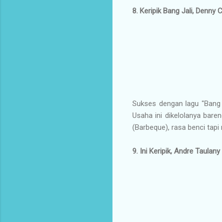
8. Keripik Bang Jali, Denny 
Sukses dengan lagu "Bang 
Usaha ini dikelolanya baren
(Barbeque), rasa benci tapi 
9. Ini Keripik, Andre Taulany