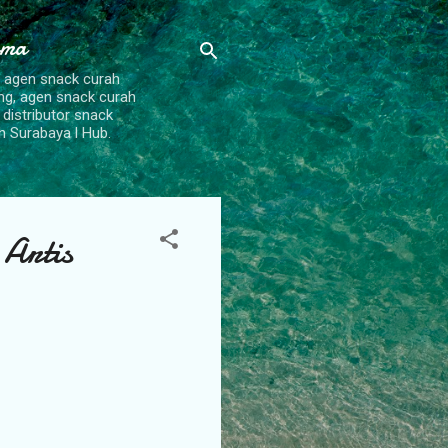
ama
, agen snack curah
ang, agen snack curah
 distributor snack
h Surabaya l Hub.
Artis