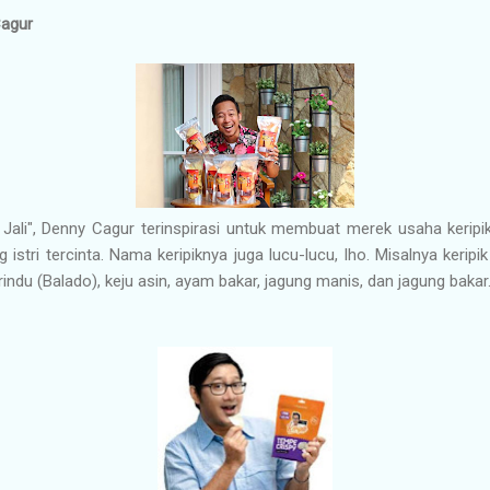
Cagur
Jali", Denny Cagur terinspirasi untuk membuat merek usaha keri
g istri tercinta. Nama keripiknya juga lucu-lucu, lho. Misalnya kerip
rindu (Balado), keju asin, ayam bakar, jagung manis, dan jagung bakar