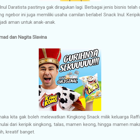
l Daratista pastinya gak diragukan lagi. Berbagai jenis bisnis telah d
ng ngebor ini juga memiliki usaha camilan berlabel Snack Inul. Keripik
 jadi aman untuk anak-anak.
hmad dan Nagita Slavina
maka kita gak boleh melewatkan Kingkong Snack milik keluarga Raff
ulai dari keripik singkong, talas, mamen keong, hingga mamen makaro
, kreatif banget.