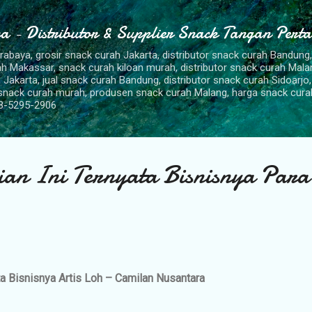
Langsung ke konten utama
a - Distributor & Supplier Snack Tangan Pert
urabaya, grosir snack curah Jakarta, distributor snack curah Bandung
rah Makassar, snack curah kiloan murah, distributor snack curah Mal
 Jakarta, jual snack curah Bandung, distributor snack curah Sidoarjo,
 snack curah murah, produsen snack curah Malang, harga snack cura
8-5295-2906
an Ini Ternyata Bisnisnya Para 
ta Bisnisnya Artis Loh – Camilan Nusantara