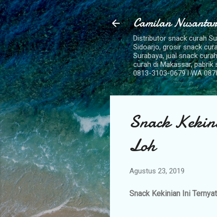
Camilan Nusantar
Distributor snack curah S
Sidoarjo, grosir snack cu
Surabaya, jual snack curah
curah di Makassar, pabrik
0813-3103-0679 l WA 087
Snack Kekini
Loh
Agustus 23, 2019
Snack Kekinian Ini Ternya