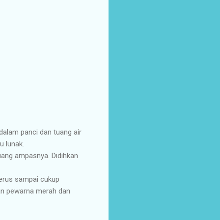
alam panci dan tuang air
u lunak.
Buang ampasnya. Didihkan
terus sampai cukup
kan pewarna merah dan