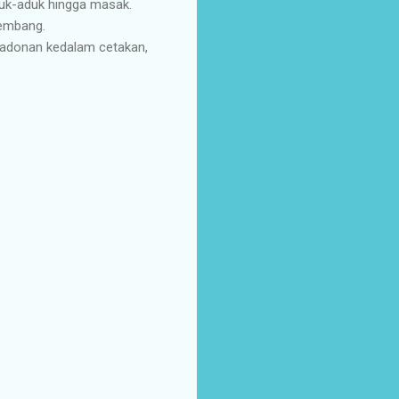
Aduk-aduk hingga masak.
gembang.
n adonan kedalam cetakan,