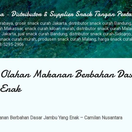
Langsung ke konten utama
a - Distributor & Supplier Snack Tangan Pert
urabaya, grosir snack curah Jakarta, distributor snack curah Bandung
rah Makassar, snack curah kiloan murah, distributor snack curah Mal
 Jakarta, jual snack curah Bandung, distributor snack curah Sidoarjo,
 snack curah murah, produsen snack curah Malang, harga snack cura
8-5295-2906
 Olahan Makanan Berbahan Das
 Enak
nan Berbahan Dasar Jambu Yang Enak – Camilan Nusantara