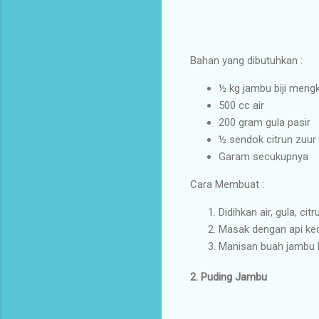
Bahan yang dibutuhkan :
½ kg jambu biji mengk
500 cc air
200 gram gula pasir
½ sendok citrun zuur
Garam secukupnya
Cara Membuat :
Didihkan air, gula, ci
Masak dengan api keci
Manisan buah jambu bij
2. Puding Jambu