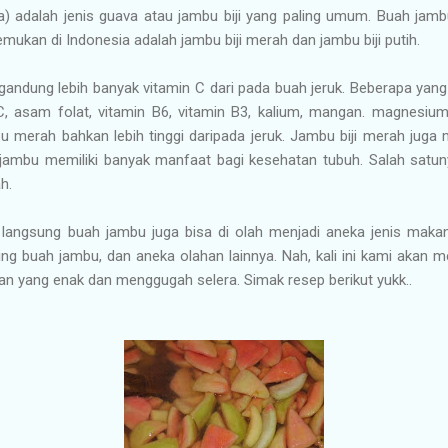
a) adalah jenis guava atau jambu biji yang paling umum. Buah jamb
emukan di Indonesia adalah jambu biji merah dan jambu biji putih.
andung lebih banyak vitamin C dari pada buah jeruk. Beberapa yang
 C, asam folat, vitamin B6, vitamin B3, kalium, mangan. magnesi
 merah bahkan lebih tinggi daripada jeruk. Jambu biji merah juga
h jambu memiliki banyak manfaat bagi kesehatan tubuh. Salah satu
h.
langsung buah jambu juga bisa di olah menjadi aneka jenis makana
ng buah jambu, dan aneka olahan lainnya. Nah, kali ini kami akan
n yang enak dan menggugah selera. Simak resep berikut yukk..