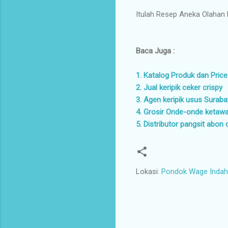
Itulah Resep Aneka Olaha
Baca Juga :
1. Katalog Produk dan Price
2. Jual keripik ceker crispy
3. Agen keripik usus Surab
4. Grosir Onde-onde ketaw
5. Distributor pangsit abon 
Lokasi:
Pondok Wage Indah 
K
o
m