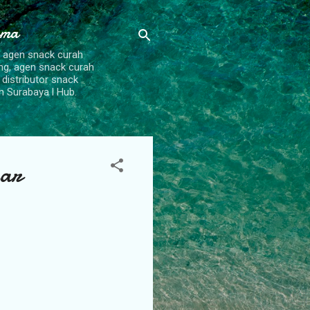
ama
, agen snack curah
ang, agen snack curah
 distributor snack
h Surabaya l Hub.
ar