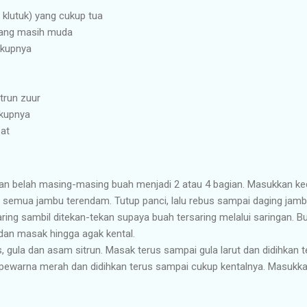
u klutuk) yang cukup tua
 yang masih muda
ukupnya
trun zuur
kupnya
oat
n belah masing-masing buah menjadi 2 atau 4 bagian. Masukkan ked
semua jambu terendam. Tutup panci, lalu rebus sampai daging jamb
ring sambil ditekan-tekan supaya buah tersaring melalui saringan. 
 dan masak hingga agak kental.
 gula dan asam sitrun. Masak terus sampai gula larut dan didihkan 
 pewarna merah dan didihkan terus sampai cukup kentalnya. Masuk