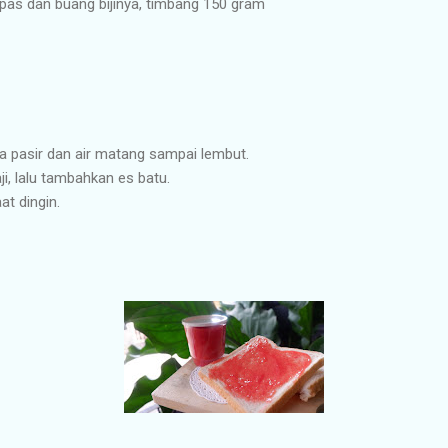
upas dan buang bijinya, timbang 150 gram
ula pasir dan air matang sampai lembut.
i, lalu tambahkan es batu.
t dingin.