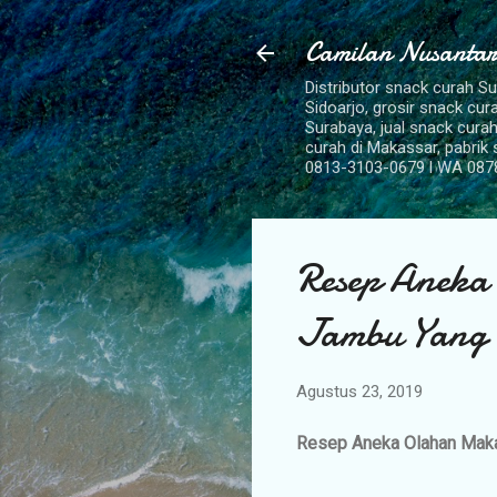
Camilan Nusantar
Distributor snack curah S
Sidoarjo, grosir snack cu
Surabaya, jual snack curah
curah di Makassar, pabrik
0813-3103-0679 l WA 087
Resep Aneka
Jambu Yang
Agustus 23, 2019
Resep Aneka Olahan Maka