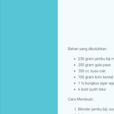
Bahan yang dibutuhkan :
250 gram jambu biji m
200 gram gula pasir
700 cc susu cair
100 gram krim kental
1 ½ bungkus agar-ag
6 butir putih telur
Cara Membuat :
Blender jambu biji, su