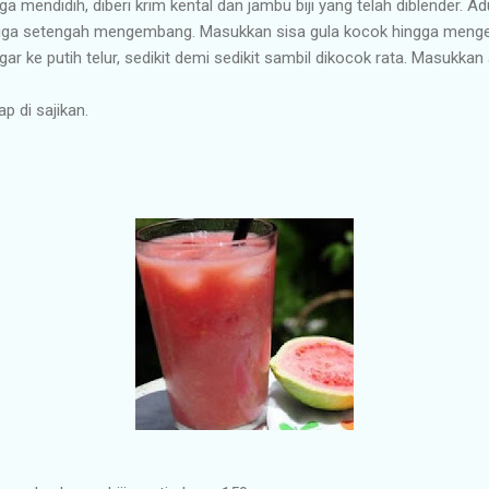
a mendidih, diberi krim kental dan jambu biji yang telah diblender. 
ingga setengah mengembang. Masukkan sisa gula kocok hingga men
r ke putih telur, sedikit demi sedikit sambil dikocok rata. Masukka
p di sajikan.