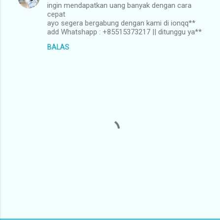
ingin mendapatkan uang banyak dengan cara
o
cepat
m
ayo segera bergabung dengan kami di ionqq**
add Whatshapp : +85515373217 || ditunggu ya**
e
BALAS
n
t
a
r
P