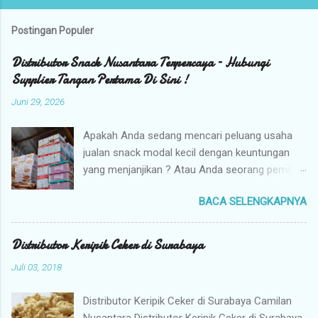
o
s
t
Postingan Populer
i
n
Distributor Snack Nusantara Terpercaya – Hubungi
g
Supplier Tangan Pertama Di Sini !
K
o
Juni 29, 2026
m
e
n
Apakah Anda sedang mencari peluang usaha
t
jualan snack modal kecil dengan keuntungan
a
yang menjanjikan ? Atau Anda seorang pemilik
r
toko yang sedang berburu supplier snack
BACA SELENGKAPNYA
tangan pertama dengan harga grosir camilan
kiloan termurah ? Camilan Nusantara hadir
sebagai jawaban atas kebutuhan bisnis Anda !
Distributor Keripik Ceker di Surabaya
Kami adalah distributor snack nusantara
Juli 03, 2018
terpercaya yang siap menyuplai berbagai jenis
jajanan tradisional dan camilan kering
Distributor Keripik Ceker di Surabaya Camilan
berkualitas premium langsung dari gudang
Nusantara Distributor Keripik Ceker di Surabaya