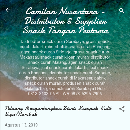
Camilan Nusantara -
Langsung ke konten utama
Distributor & Supplier
Snack Tangan Pertama
Distributor snack curah Surabaya, grosir snack
curah Jakarta, distributor snack curah Bandung,
agen snack curah Sidoarjo, grosir snack curah
Makassar, snack curah kiloan murah, distributor
snack curah Malang, agen snack curah
Surabaya, jual snack curah Jakarta, jual snack
curah Bandung, distributor snack curah Sidoarjo,
distributor snack curah di Makassar, pabrik
snack curah murah, produsen snack curah
Malang, harga snack curah Surabaya l Hub.
0813-3103-0679 l WA 0878-5295-2906
Peluang Menguntungkan Bisnis Kerupuk Kulit
Sapi/Rambak
Agustus 13, 2019