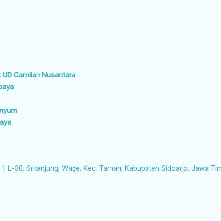
k UD Camilan Nusantara
abaya
senyum
baya
1 L-30, Sritanjung, Wage, Kec. Taman, Kabupaten Sidoarjo, Jawa Ti