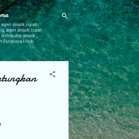
ama
, agen snack curah
ang, agen snack curah
 distributor snack
h Surabaya l Hub.
ntungkan
a