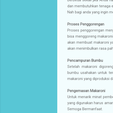
dan membutuhkan tenaga e
Nah bagi anda yang ingin me
Proses Penggorengan
Proses penggorengan menja
bisa menggoreng makaroni
akan membuat makaroni yan
akan menimbulkan rasa pah
Pencampuran Bumbu
Setelah makaroni digoren
bumbu usahakan untuk ter
makaroni yang diproduksi 
Pengemasan Makaroni
Untuk menarik minat pembe
yang digunakan harus aman 
Semoga Bermanfaat.