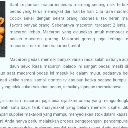
Saat ini pamour macaroni pedas memang sedang naik, terbuk
pedas yang terus meningkat dari hari ke hari. Cita rasa macaron
cocok sekali dengan selera orang indonesia, tak heran mac
favorit banyak orang. Sebenarnya macaroni terdapat 2 jenis,
macaroni rebus. Macaroni yang digunakan untuk membuat c
adalah macaroni goreng. Makaroni goreng juga terbagai 
macaroni mekar dan macaroni bantat.
Macaroni pedas memiliki banyak varian rasa, salah satunya a
daun jeruk. Rasa macaroni balado ini sangat pedas meski dil
mun saat macaroni pedas ini masuk ke dalam mulut, pedasnya ben
kmati ketika santai sambil nonton tv ataupun ketika sedang kumpu
da yang tidak suka makanan pedas, sebaiknya jangan memakannya.
agai camilan macaroni juga bisa dijadikan usaha yang menguntun
alah satu daya tarik masyarakat yang belum memiliki usaha. Ji
ncari supplier makaroni yang mampu menyediakan stok dalam kapasi
 ini Anda hanya perlu melakukan proses penggorengan, pencampu
harus memproduksi makaroni sendiri tentu waktu yang Anda perluka