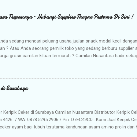
ara Terpercaya – Hubungi Supplier Tangan Pertama Di Sini !
nda sedang mencari peluang usaha jualan snack modal kecil denga
kan ? Atau Anda seorang pemilik toko yang sedang berburu supplier
arga grosir camilan kiloan termurah ? Camilan Nusantara hadir seba
da ! Kami adalah distributor snack nusantara terpercaya yang siap m
radisional dan camilan kering berkualitas premium langsung dari gud
Memilih Camilan Nusantara sebagai Mitra Bisnis Anda ? Harga Gros
lah distributor utama, Anda mendapatkan jaminan harga termurah 
r di Surabaya
n Anda saat dijual kembali. Kualitas & Rasa Terjamin : Produk dikema
iki cita rasa khas nusantara yang sangat diminati pasar. Stok Meli
lu khawatir kehabisan barang. Gudang kami siap menyuplai kebutuhan g
or Keripik Ceker di Surabaya Camilan Nusantara Distributor Keripik Ce
6.4426 / WA. 0878.5295.2906 / Pin D7EC49CD . Kami Jual Keripik Ce
ceker ayam bagi tubuh terutama kandungan asam amino prolin dan hi
han tulang maupun untuk pertumbuhan tulang pada masa usia pertu