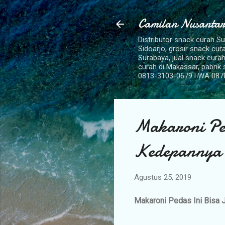
Camilan Nusantar
Distributor snack curah S
Sidoarjo, grosir snack cu
Surabaya, jual snack curah
curah di Makassar, pabrik
0813-3103-0679 l WA 087
Makaroni Pe
Kedepannya
Agustus 25, 2019
Makaroni Pedas Ini Bisa