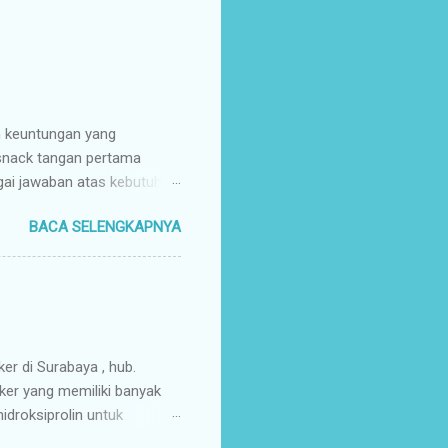
n keuntungan yang
 snack tangan pertama
gai jawaban atas kebutuhan
enyuplai berbagai jenis
BACA SELENGKAPNYA
ang pusat (tangan pertama).
ir Tangan Pertama : Karena
untuk memaksimalkan margin
s secara higienis, renyah,
mpah & Konsisten : Anda
rosir jajanan nusantar...
ker di Surabaya , hub.
ker yang memiliki banyak
droksiprolin untuk
mbuhan. Keripik Ceker