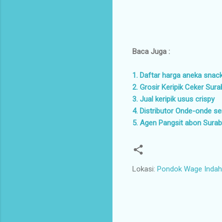
Baca Juga :
1. Daftar harga aneka snac
2. Grosir Keripik Ceker Sur
3. Jual keripik usus crispy
4. Distributor Onde-onde 
5. Agen Pangsit abon Sura
Lokasi:
Pondok Wage Indah 
K
o
m