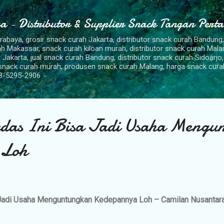
Langsung ke konten utama
a - Distributor & Supplier Snack Tangan Pert
urabaya, grosir snack curah Jakarta, distributor snack curah Bandung
rah Makassar, snack curah kiloan murah, distributor snack curah Mal
 Jakarta, jual snack curah Bandung, distributor snack curah Sidoarjo,
 snack curah murah, produsen snack curah Malang, harga snack cura
8-5295-2906
das Ini Bisa Jadi Usaha Mengu
 Loh
 Jadi Usaha Menguntungkan Kedepannya Loh – Camilan Nusantar