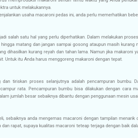
ktra untuk melakukannya.
njalankan usaha macaroni pedas ini, anda perlu memerhatikan beberpa
di salah satu hal yang perlu diperhatikan. Dalam melakukan pros
 hingga matang dan jangan sampai gosong ataupun masih kurang m
g dihasilkan kurang reyah dan tahan lama. Namun jika makaroni ya
it. Untuk itu Anda harus menggoreng makaroni dengan tepat.
g dan tiriskan proses selanjutnya adalah pencampuran bumbu.
campur rata. Pencampuran bumbu bisa dilakukan dengan cara ma
dalam jumlah besar sebaiknya dibantu dengan penggunaan mesin usa
li, sebaiknya anda mengemas macaroni dengan tampilan menarik d
dan rapat, supaya kualitas macaroni teteap terjaga dengan baik da