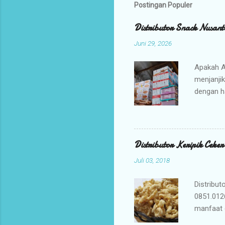
Postingan Populer
Distributor Snack Nusant
Juni 29, 2026
Apakah A
menjanji
dengan h
bisnis An
jajanan t
Mengapa 
kami ada
Distributor Keripik Ceke
keuntunga
Juli 03, 2018
dan memil
tidak per
Distribut
0851.012
manfaat 
penyembu