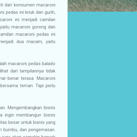
ti dari konsumen macaroni
i pedas ini kriuk dan gurih,
aroni ini menjadi camilan
 yaitu macaroni goreng dan
amilan macaroni pedas ini
menjadi dua macam, yaitu
dalah macaroni pedas balado
ihat dari tampilannya tidak
ar-benar terasa. Macaroni
l bersama teman. Tapi perlu
gkan. Mengembangkan bisnis
ka ingin membangun bisnis
tas besar untuk bisnis yang
ran bumbu, dan pengemasan.
n juga akan semakin banyak