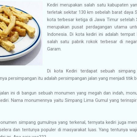
Kediri merupakan salah satu kabupaten ya
terletak sekitar 130 km sebelah barat daya 
kota terbesar ketiga di Jawa Timur setelah 
merupakan pusat perdagangan utama untu
Indonesia. Di kota kediri ini adalah tempa
salah satu pabrik rokok terbesar di nega
Garam.
Di kota Kediri terdapat sebuah simpang 
nya persimpangan itu adalah persimpangan jalan yang menjadi titik b
jalan ini di bangun sebuah monumen yang megah dan indah, monum
 kediri. Nama monumennya yaitu Simpang Lima Gumul yang terinspi
 monumen simpang gumulnya yang terkenal, ternyata kediri juga mem
elera dan tentunya populer di masyarakat luas. Yang tentunya waji
iri ini. Apa saja yaa???