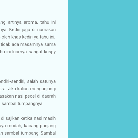
g artinya aroma, tahu ini
ya. Kediri juga di namakan
leh khas kediri ya tahu ini.
nya tidak ada masamnya sama
hu ini luarnya sangat krispy
diri-sendiri, salah satunya
era. Jika kalian mengunjungi
rasakan nasi pecel di daerah
na sambal tumpangnya.
di sajikan ketika nasi masih
epaya mudah, kacang panjang
dan sambal tumpang. Sambal