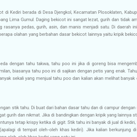
ot di Kediri berada di Desa Djengkol, Kecamatan Plosoklaten, Kabup
pang Lima Gumul. Daging bekicot ini sangat lezat, gurih dan tidak ami
rasanya pedas, gurih, asin, dan manis menjadi satu. Di daerah i
eberapa olahan yang berbahan dasar bekicot lainnya yaitu kripik beki
beda dengan tahu takwa, tahu poo ini jika di goreng bisa menge
milan, biasanya tahu poo ini di sajikan dengan petis yang enak. Tahu 
banyak sekali yang menjual tahu poo dan kalian akan melihat banyak
 dengan stik tahu. Di buat dari bahan dasar tahu dan di campur deng
ngat gurih dan nikmat. Jika di bandingkan dengan kripik yang lainnya sti
tunya tetap krispy ketika di gigit. Stik tahu ini banyak di jual di kediri,
(apalagi di tempat oleh-oleh khas kediri). Jika kalian berkunjung di k
g oleh-oleh khas kediri yang satu ini.