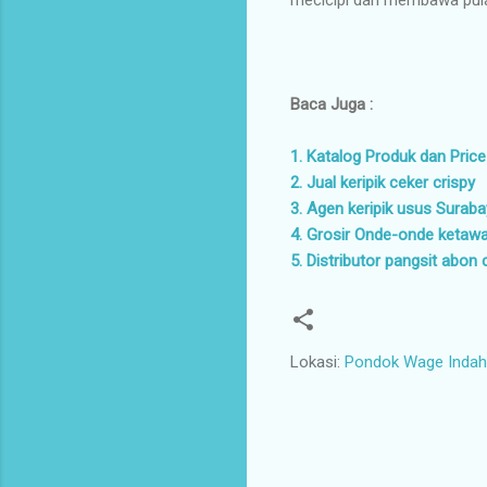
Baca Juga :
1. Katalog Produk dan Price
2. Jual keripik ceker crispy
3. Agen keripik usus Surab
4. Grosir Onde-onde ketaw
5. Distributor pangsit abon 
Lokasi:
Pondok Wage Indah 
K
o
m