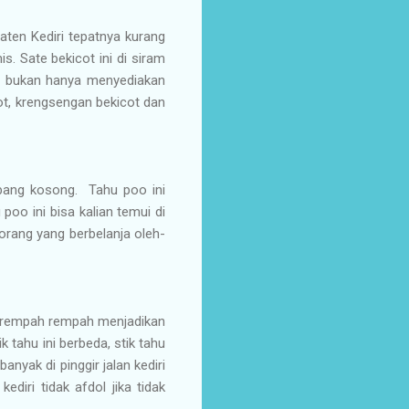
aten Kediri tepatnya kurang
s. Sate bekicot ini di siram
ni bukan hanya menyediakan
cot, krengsengan bekicot dan
mbang kosong. Tahu poo ini
poo ini bisa kalian temui di
 orang yang berbelanja oleh-
an rempah rempah menjadikan
k tahu ini berbeda, stik tahu
 banyak di pinggir jalan kediri
ediri tidak afdol jika tidak