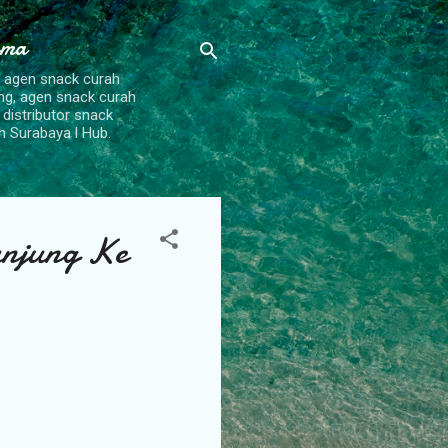
ama
, agen snack curah
ang, agen snack curah
 distributor snack
h Surabaya l Hub.
unjung Ke