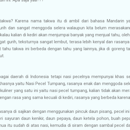
akwa? Karena nama takwa itu di ambil dari bahasa Mandarin yan
rih dan sangat menggoda selera walaupun kita belum merasakann
alau kalian di kediri akan menjumpai banyak yang menjual tahu, oleh-o
gat gurih, teksturnya sangat lembut, terasa lebih kenyal dan rasa
 tahu takwa ini berbeda dengan tahu yang lainnya, jika di goreng ta
ut.
bagai daerah di Indonesia tetapi nasi pecelnya mempunyai khas sen
ri khasnya yaitu Nasi Pecel Tumpang, rasanya enak dan menggoda sel
 kuliner yang satu ini yaitu nasi pecel tumpang, kalian tidak akan me
 dengan rasa yang sama kecuali di kediri, rasanya yang berbeda kare
biasanya di sajikan dengan menggunakan pincuk daun pisang, pecel ini 
beri sayuran daun kenikir, daun pepaya, daun ketela pohon, buah p
ua itu sudah di atas nasi, kemudia di siram dengan sambal pecel 