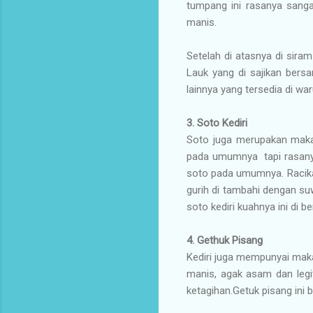
tumpang ini rasanya sanga
manis.
Setelah di atasnya di sira
Lauk yang di sajikan bers
lainnya yang tersedia di wa
3.
Soto Kediri
Soto juga merupakan makan
pada umumnya tapi rasanya 
soto pada umumnya. Racika
gurih di tambahi dengan su
soto kediri kuahnya ini di
4.
Gethuk Pisang
Kediri juga mempunyai maka
manis, agak asam dan legit
ketagihan.Getuk pisang ini b