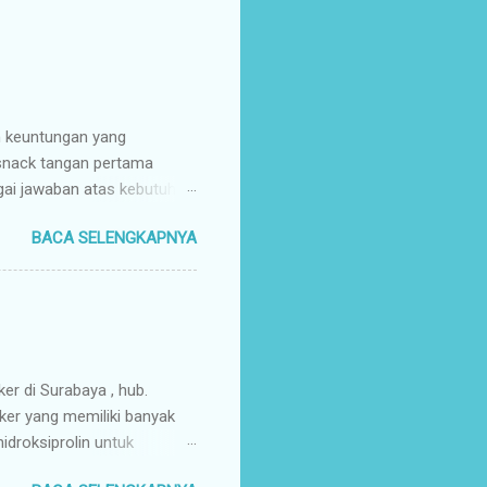
n keuntungan yang
 snack tangan pertama
gai jawaban atas kebutuhan
enyuplai berbagai jenis
BACA SELENGKAPNYA
ang pusat (tangan pertama).
ir Tangan Pertama : Karena
untuk memaksimalkan margin
s secara higienis, renyah,
mpah & Konsisten : Anda
rosir jajanan nusantar...
ker di Surabaya , hub.
ker yang memiliki banyak
droksiprolin untuk
mbuhan. Keripik Ceker