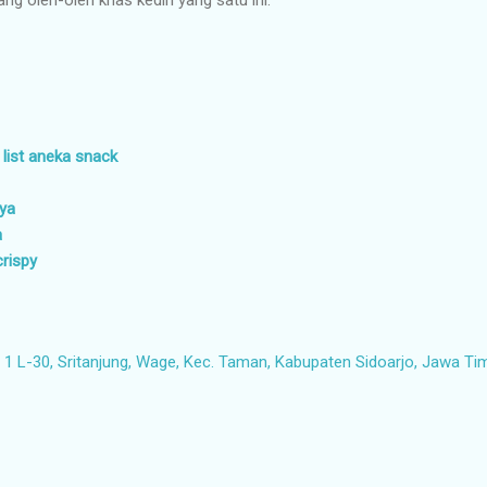
 list aneka snack
aya
a
crispy
1 L-30, Sritanjung, Wage, Kec. Taman, Kabupaten Sidoarjo, Jawa Ti