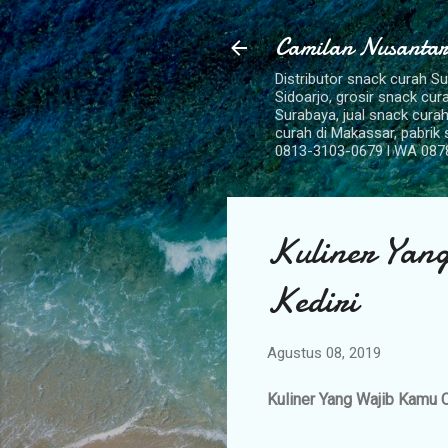
Camilan Nusantar
Distributor snack curah S
Sidoarjo, grosir snack cu
Surabaya, jual snack curah
curah di Makassar, pabrik
0813-3103-0679 l WA 087
Kuliner Yan
Kediri
Agustus 08, 2019
Kuliner Yang Wajib Kamu 