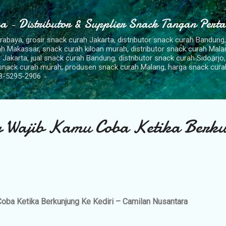
Langsung ke konten utama
a - Distributor & Supplier Snack Tangan Pert
urabaya, grosir snack curah Jakarta, distributor snack curah Bandung
rah Makassar, snack curah kiloan murah, distributor snack curah Mal
 Jakarta, jual snack curah Bandung, distributor snack curah Sidoarjo,
 snack curah murah, produsen snack curah Malang, harga snack cura
8-5295-2906
g Wajib Kamu Coba Ketika Berk
Coba Ketika Berkunjung Ke Kediri – Camilan Nusantara