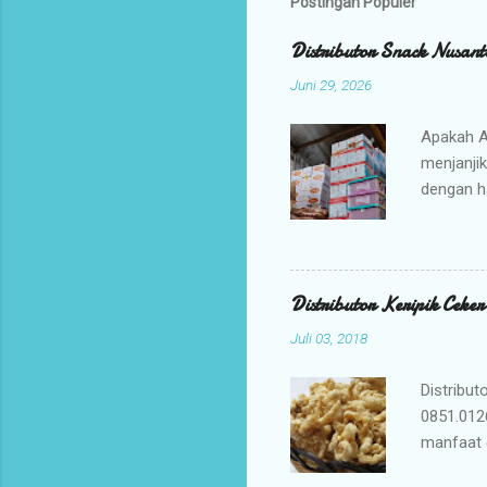
Postingan Populer
Distributor Snack Nusant
Juni 29, 2026
Apakah A
menjanji
dengan h
bisnis An
jajanan t
Mengapa 
kami ada
Distributor Keripik Ceke
keuntunga
Juli 03, 2018
dan memil
tidak per
Distribut
0851.012
manfaat 
penyembu