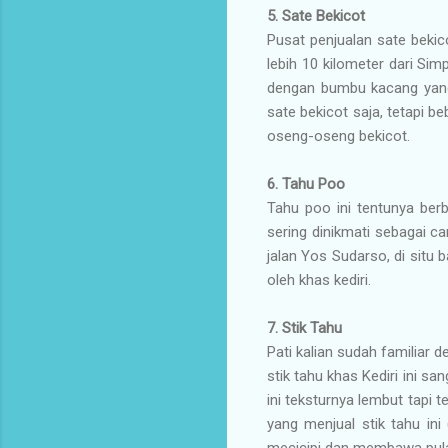
5.
Sate Bekicot
Pusat penjualan sate bekic
lebih 10 kilometer dari Sim
dengan bumbu kacang yang 
sate bekicot saja, tetapi b
oseng-oseng bekicot.
6.
Tahu Poo
Tahu poo ini tentunya ber
sering dinikmati sebagai ca
jalan Yos Sudarso, di situ 
oleh khas kediri.
7.
Stik Tahu
Pati kalian sudah familiar
stik tahu khas Kediri ini sa
ini teksturnya lembut tapi ten
yang menjual stik tahu ini 
mecicipi dan membawa pulan