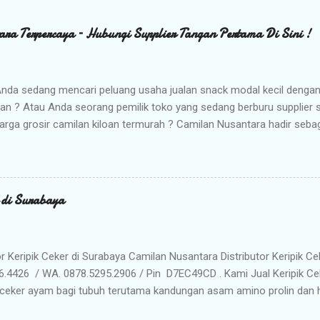
ara Terpercaya – Hubungi Supplier Tangan Pertama Di Sini !
nda sedang mencari peluang usaha jualan snack modal kecil denga
kan ? Atau Anda seorang pemilik toko yang sedang berburu supplier
arga grosir camilan kiloan termurah ? Camilan Nusantara hadir seba
da ! Kami adalah distributor snack nusantara terpercaya yang siap m
radisional dan camilan kering berkualitas premium langsung dari gud
Memilih Camilan Nusantara sebagai Mitra Bisnis Anda ? Harga Gros
lah distributor utama, Anda mendapatkan jaminan harga termurah 
r di Surabaya
n Anda saat dijual kembali. Kualitas & Rasa Terjamin : Produk dikema
iki cita rasa khas nusantara yang sangat diminati pasar. Stok Meli
lu khawatir kehabisan barang. Gudang kami siap menyuplai kebutuhan g
or Keripik Ceker di Surabaya Camilan Nusantara Distributor Keripik Ce
6.4426 / WA. 0878.5295.2906 / Pin D7EC49CD . Kami Jual Keripik Ce
ceker ayam bagi tubuh terutama kandungan asam amino prolin dan hi
han tulang maupun untuk pertumbuhan tulang pada masa usia pertu