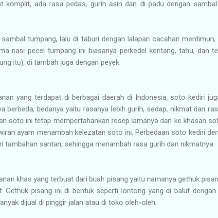
t komplit, ada rasa pedas, gurih asin dan di padu dengan samba
m sambal tumpang, lalu di taburi dengan lalapan cacahan mentimun
ama nasi pecel tumpang ini biasanya perkedel kentang, tahu, dan t
rung itu), di tambah juga dengan peyek.
an yang terdapat di berbagai daerah di Indonesia, soto kediri 
berbeda, bedanya yaitu rasanya lebih gurih, sedap, nikmat dan rasa
n soto ini tetap mempertahankan resep lamanya dan ke khasan soto
wiran ayam menambah kelezatan soto ini. Perbedaan soto kediri den
 beri tambahan santan, sehingga menambah rasa gurih dan nikmatnya.
nan khas yang terbuat dari buah pisang yaitu namanya gethuk pisang
. Gethuk pisang ini di bentuk seperti lontong yang di balut dengan 
anyak dijual di pinggir jalan atau di toko oleh-oleh.