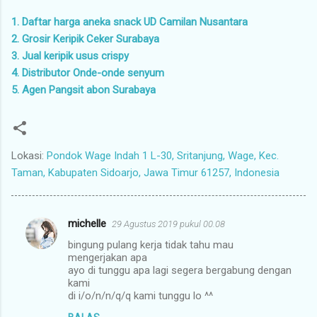
1. Daftar harga aneka snack UD Camilan Nusantara
2. Grosir Keripik Ceker Surabaya
3. Jual keripik usus crispy
4. Distributor Onde-onde senyum
5. Agen Pangsit abon Surabaya
Lokasi:
Pondok Wage Indah 1 L-30, Sritanjung, Wage, Kec.
Taman, Kabupaten Sidoarjo, Jawa Timur 61257, Indonesia
michelle
29 Agustus 2019 pukul 00.08
K
bingung pulang kerja tidak tahu mau
o
mengerjakan apa
m
ayo di tunggu apa lagi segera bergabung dengan
kami
e
di i/o/n/n/q/q kami tunggu lo ^^
n