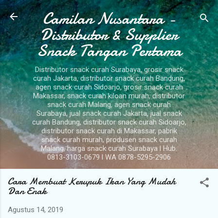
Camilan Nusantara -
Langsung ke konten utama
Distributor & Supplier
Snack Tangan Pertama
Distributor snack curah Surabaya, grosir snack
curah Jakarta, distributor snack curah Bandung,
agen snack curah Sidoarjo, grosir snack curah
Makassar, snack curah kiloan murah, distributor
snack curah Malang, agen snack curah
Surabaya, jual snack curah Jakarta, jual snack
curah Bandung, distributor snack curah Sidoarjo,
distributor snack curah di Makassar, pabrik
snack curah murah, produsen snack curah
Malang, harga snack curah Surabaya l Hub.
0813-3103-0679 l WA 0878-5295-2906
Cara Membuat Kerupuk Ikan Yang Mudah
Dan Enak
Agustus 14, 2019