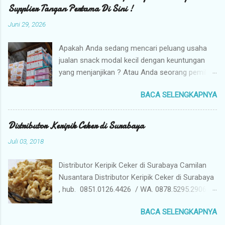
g
Supplier Tangan Pertama Di Sini !
K
o
Juni 29, 2026
m
e
n
Apakah Anda sedang mencari peluang usaha
t
jualan snack modal kecil dengan keuntungan
a
yang menjanjikan ? Atau Anda seorang pemilik
r
toko yang sedang berburu supplier snack
BACA SELENGKAPNYA
tangan pertama dengan harga grosir camilan
kiloan termurah ? Camilan Nusantara hadir
sebagai jawaban atas kebutuhan bisnis Anda !
Distributor Keripik Ceker di Surabaya
Kami adalah distributor snack nusantara
Juli 03, 2018
terpercaya yang siap menyuplai berbagai jenis
jajanan tradisional dan camilan kering
Distributor Keripik Ceker di Surabaya Camilan
berkualitas premium langsung dari gudang
Nusantara Distributor Keripik Ceker di Surabaya
pusat (tangan pertama). Mengapa Memilih
, hub. 0851.0126.4426 / WA. 0878.5295.2906 /
Camilan Nusantara sebagai Mitra Bisnis Anda ?
Pin D7EC49CD . Kami Jual Keripik Ceker yang
Harga Grosir Tangan Pertama : Karena kami
BACA SELENGKAPNYA
memiliki banyak manfaat ceker ayam bagi
adalah distributor utama, Anda mendapatkan