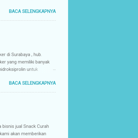
enyuplai berbagai jenis
BACA SELENGKAPNYA
ang pusat (tangan pertama).
ir Tangan Pertama : Karena
untuk memaksimalkan margin
s secara higienis, renyah,
mpah & Konsisten : Anda
rosir jajanan nusantar...
ker di Surabaya , hub.
ker yang memiliki banyak
droksiprolin untuk
mbuhan. Keripik Ceker
BACA SELENGKAPNYA
rempah-rempah yang
g gurih dan renyah
a. Keripik ceker ayam
nyah kriuk banget,
uk favorit para wisatawan
an buah tangan a...
isnis jual Snack Curah
, kami akan memberikan