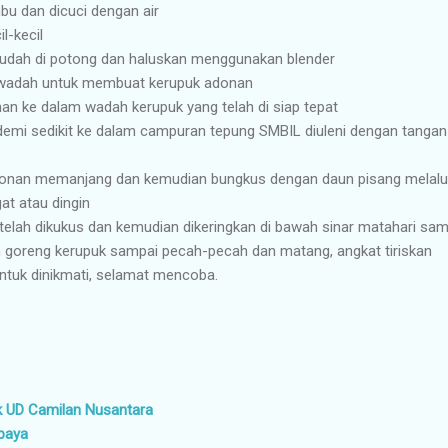
bu dan dicuci dengan air
l-kecil
sudah di potong dan haluskan menggunakan blender
wadah untuk membuat kerupuk adonan
 ke dalam wadah kerupuk yang telah di siap tepat
 demi sedikit ke dalam campuran tepung SMBIL diuleni dengan tanga
adonan memanjang dan kemudian bungkus dengan daun pisang melalu
t atau dingin
elah dikukus dan kemudian dikeringkan di bawah sinar matahari sam
 goreng kerupuk sampai pecah-pecah dan matang, angkat tiriskan
ntuk dinikmati, selamat mencoba.
k UD Camilan Nusantara
abaya