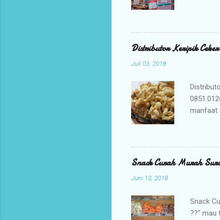
bisnis An
jajanan t
Mengapa 
kami ada
Distributor Keripik Ceke
keuntunga
Juli 03, 2018
dan memil
tidak per
Distribut
0851.012
manfaat 
penyembu
merupaka
digunaka
membuat K
Snack Curah Murah Sur
adalah ca
Juni 13, 2018
membuat b
yang berk
Snack Cu
??" mau 