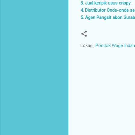
3. Jual keripik usus crispy
4. Distributor Onde-onde 
5. Agen Pangsit abon Sura
Lokasi:
Pondok Wage Indah 
K
o
m
e
n
t
a
r