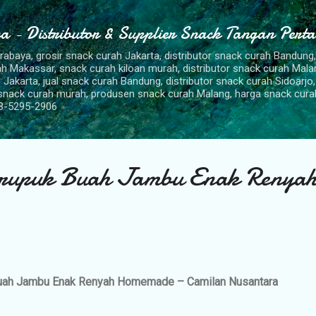
Langsung ke konten utama
a - Distributor & Supplier Snack Tangan Pert
urabaya, grosir snack curah Jakarta, distributor snack curah Bandung
rah Makassar, snack curah kiloan murah, distributor snack curah Mal
 Jakarta, jual snack curah Bandung, distributor snack curah Sidoarjo,
 snack curah murah, produsen snack curah Malang, harga snack cura
8-5295-2906
rupuk Buah Jambu Enak Renya
uah Jambu Enak Renyah Homemade – Camilan Nusantara