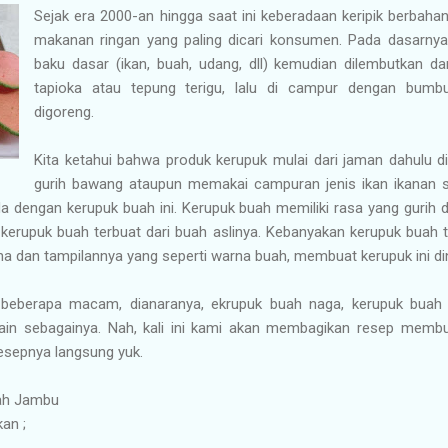
Sejak era 2000-an hingga saat ini keberadaan keripik berbah
makanan ringan yang paling dicari konsumen. Pada dasarnya
baku dasar (ikan, buah, udang, dll) kemudian dilembutkan 
tapioka atau tepung terigu, lalu di campur dengan bumbu,
digoreng.
Kita ketahui bahwa produk kerupuk mulai dari jaman dahulu d
gurih bawang ataupun memakai campuran jenis ikan ikanan sep
da dengan kerupuk buah ini. Kerupuk buah memiliki rasa yang gurih 
erupuk buah terbuat dari buah aslinya. Kebanyakan kerupuk buah t
na dan tampilannya yang seperti warna buah, membuat kerupuk ini d
 beberapa macam, dianaranya, ekrupuk buah naga, kerupuk buah 
ain sebagainya. Nah, kali ini kami akan membagikan resep membuat
resepnya langsung yuk.
uah Jambu
an ;