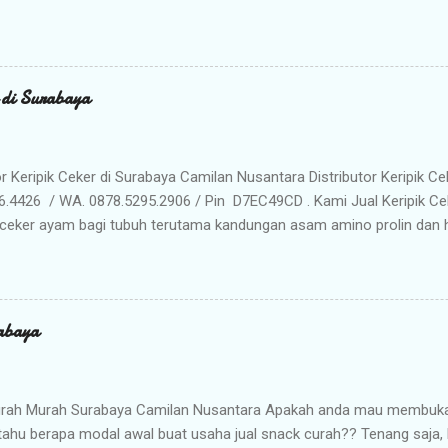
da ! Kami adalah distributor snack nusantara terpercaya yang siap m
radisional dan camilan kering berkualitas premium langsung dari gud
Memilih Camilan Nusantara sebagai Mitra Bisnis Anda ? Harga Gros
lah distributor utama, Anda mendapatkan jaminan harga termurah 
r di Surabaya
n Anda saat dijual kembali. Kualitas & Rasa Terjamin : Produk dikema
iki cita rasa khas nusantara yang sangat diminati pasar. Stok Meli
lu khawatir kehabisan barang. Gudang kami siap menyuplai kebutuhan g
or Keripik Ceker di Surabaya Camilan Nusantara Distributor Keripik Ce
6.4426 / WA. 0878.5295.2906 / Pin D7EC49CD . Kami Jual Keripik Ce
ceker ayam bagi tubuh terutama kandungan asam amino prolin dan hi
han tulang maupun untuk pertumbuhan tulang pada masa usia pertu
n makanan ringan yang digoreng hingga krispi dan garing. Bumbu 
n membuat rasa Keripik Ceker menjadi semakin menggoda. Rasa yan
eripik Ceker bisa menjadi pilihan istimewa untuk oleh-oleh keluarg
abaya
milan khas Surabaya dengan cita rasa yang enak dan tekstur yang re
anyak penikmat jajanan satu ini ketagihan. Camilan ini adalah prod
unjung atau sekedar mampir ke kota Surabaya, dan seringkali dijadik
rah Murah Surabaya Camilan Nusantara Apakah anda mau membuka b
tahu berapa modal awal buat usaha jual snack curah?? Tenang saja