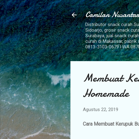
Camilan Nusantar
Distributor snack curah S
Sidoarjo, grosir snack cu
Surabaya, jual snack curah
curah di Makassar, pabrik
0813-3103-0679 l WA 087
Membuat Ke
Homemade
Agustus 22, 2019
Cara Membuat Kerupuk B