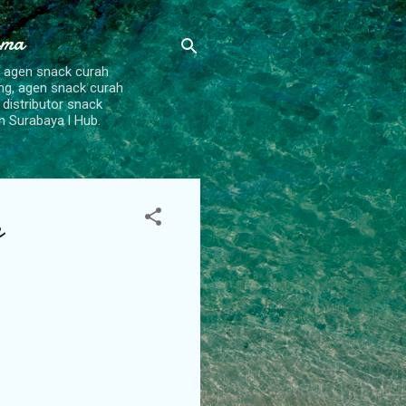
ama
, agen snack curah
ang, agen snack curah
 distributor snack
h Surabaya l Hub.
h