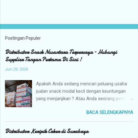
Postingan Populer
Distributor Snack Nusantara Terpercaya – Hubungi
Supplier Tangan Pertama Di Sini !
Juni 29, 2026
Apakah Anda sedang mencari peluang usaha
jualan snack modal kecil dengan keuntungan
yang menjanjikan ? Atau Anda seorang pemilik
toko yang sedang berburu supplier snack
BACA SELENGKAPNYA
tangan pertama dengan harga grosir camilan
kiloan termurah ? Camilan Nusantara hadir
sebagai jawaban atas kebutuhan bisnis Anda !
Distributor Keripik Ceker di Surabaya
Kami adalah distributor snack nusantara