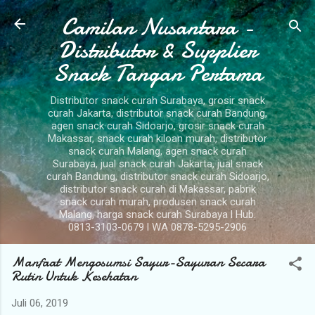
Camilan Nusantara -
Langsung ke konten utama
Distributor & Supplier
Snack Tangan Pertama
Distributor snack curah Surabaya, grosir snack
curah Jakarta, distributor snack curah Bandung,
agen snack curah Sidoarjo, grosir snack curah
Makassar, snack curah kiloan murah, distributor
snack curah Malang, agen snack curah
Surabaya, jual snack curah Jakarta, jual snack
curah Bandung, distributor snack curah Sidoarjo,
distributor snack curah di Makassar, pabrik
snack curah murah, produsen snack curah
Malang, harga snack curah Surabaya l Hub.
0813-3103-0679 l WA 0878-5295-2906
Manfaat Mengosumsi Sayur-Sayuran Secara
Rutin Untuk Kesehatan
Juli 06, 2019