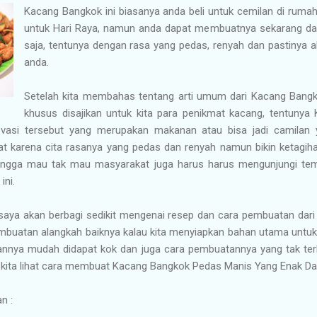
Kacang Bangkok ini biasanya anda beli untuk cemilan di ruma
untuk Hari Raya, namun anda dapat membuatnya sekarang dan
saja, tentunya dengan rasa yang pedas, renyah dan pastinya a
anda.
Setelah kita membahas tentang arti umum dari Kacang Bangkok
khusus disajikan untuk kita para penikmat kacang, tentunya 
vasi tersebut yang merupakan makanan atau bisa jadi camilan y
at karena cita rasanya yang pedas dan renyah namun bikin ketagih
hingga mau tak mau masyarakat juga harus harus mengunjungi tem
ini.
i saya akan berbagi sedikit mengenai resep dan cara pembuatan dari 
mbuatan alangkah baiknya kalau kita menyiapkan bahan utama unt
nya mudah didapat kok dan juga cara pembuatannya yang tak terlal
 kita lihat cara membuat Kacang Bangkok Pedas Manis Yang Enak Da
n :