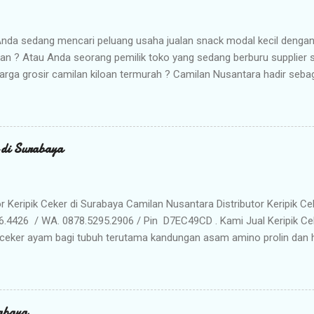
nda sedang mencari peluang usaha jualan snack modal kecil denga
kan ? Atau Anda seorang pemilik toko yang sedang berburu supplier
arga grosir camilan kiloan termurah ? Camilan Nusantara hadir seba
da ! Kami adalah distributor snack nusantara terpercaya yang siap m
radisional dan camilan kering berkualitas premium langsung dari gud
Memilih Camilan Nusantara sebagai Mitra Bisnis Anda ? Harga Gros
lah distributor utama, Anda mendapatkan jaminan harga termurah 
r di Surabaya
n Anda saat dijual kembali. Kualitas & Rasa Terjamin : Produk dikema
iki cita rasa khas nusantara yang sangat diminati pasar. Stok Meli
lu khawatir kehabisan barang. Gudang kami siap menyuplai kebutuhan g
or Keripik Ceker di Surabaya Camilan Nusantara Distributor Keripik Ce
6.4426 / WA. 0878.5295.2906 / Pin D7EC49CD . Kami Jual Keripik Ce
ceker ayam bagi tubuh terutama kandungan asam amino prolin dan hi
han tulang maupun untuk pertumbuhan tulang pada masa usia pertu
n makanan ringan yang digoreng hingga krispi dan garing. Bumbu 
n membuat rasa Keripik Ceker menjadi semakin menggoda. Rasa yan
eripik Ceker bisa menjadi pilihan istimewa untuk oleh-oleh keluarg
abaya