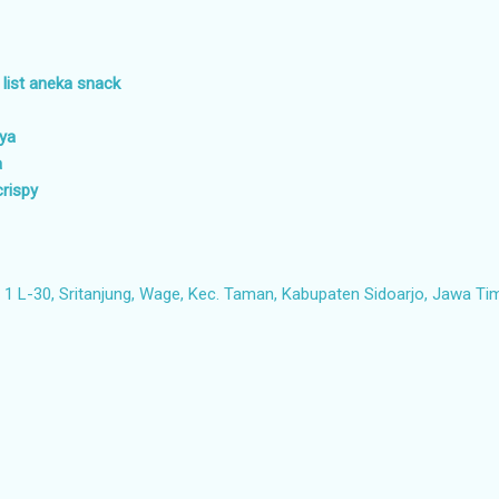
 list aneka snack
aya
a
crispy
1 L-30, Sritanjung, Wage, Kec. Taman, Kabupaten Sidoarjo, Jawa Ti