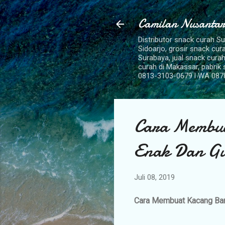
Camilan Nusantar
Distributor snack curah S
Sidoarjo, grosir snack cu
Surabaya, jual snack curah
curah di Makassar, pabrik
0813-3103-0679 l WA 087
Cara Membua
Enak Dan Gu
Juli 08, 2019
Cara Membuat Kacang Ban