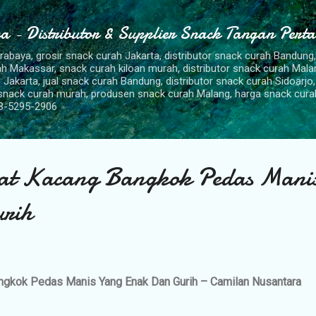
Langsung ke konten utama
a - Distributor & Supplier Snack Tangan Pert
urabaya, grosir snack curah Jakarta, distributor snack curah Bandung
rah Makassar, snack curah kiloan murah, distributor snack curah Mal
 Jakarta, jual snack curah Bandung, distributor snack curah Sidoarjo,
 snack curah murah, produsen snack curah Malang, harga snack cura
8-5295-2906
t Kacang Bangkok Pedas Mani
rih
gkok Pedas Manis Yang Enak Dan Gurih – Camilan Nusantara