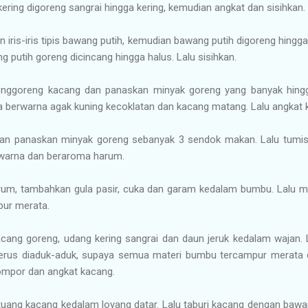
 kering digoreng sangrai hingga kering, kemudian angkat dan sisihkan.
n iris-iris tipis bawang putih, kemudian bawang putih digoreng hingg
ng putih goreng dicincang hingga halus. Lalu sisihkan.
enggoreng kacang dan panaskan minyak goreng yang banyak hingg
 berwarna agak kuning kecoklatan dan kacang matang. Lalu angkat k
 dan panaskan minyak goreng sebanyak 3 sendok makan. Lalu tumi
 warna dan beraroma harum.
rum, tambahkan gula pasir, cuka dan garam kedalam bumbu. Lalu 
ur merata.
kacang goreng, udang kering sangrai dan daun jeruk kedalam wajan.
 terus diaduk-aduk, supaya semua materi bumbu tercampur merata
ompor dan angkat kacang.
tuang kacang kedalam loyang datar. Lalu taburi kacang dengan baw