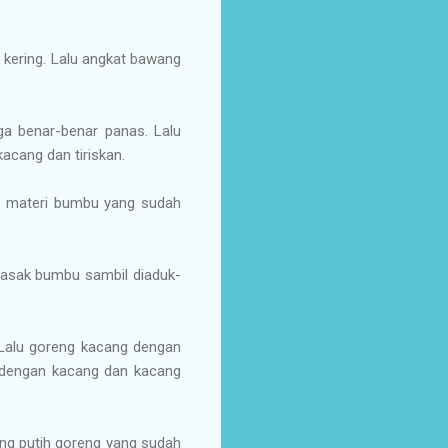
a kering. Lalu angkat bawang
a benar-benar panas. Lalu
acang dan tiriskan.
s materi bumbu yang sudah
masak bumbu sambil diaduk-
 Lalu goreng kacang dengan
 dengan kacang dan kacang
ang putih goreng yang sudah