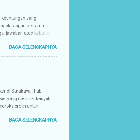
n keuntungan yang
 snack tangan pertama
gai jawaban atas kebutuhan
enyuplai berbagai jenis
BACA SELENGKAPNYA
ang pusat (tangan pertama).
ir Tangan Pertama : Karena
untuk memaksimalkan margin
s secara higienis, renyah,
mpah & Konsisten : Anda
rosir jajanan nusantar...
ker di Surabaya , hub.
ker yang memiliki banyak
droksiprolin untuk
mbuhan. Keripik Ceker
BACA SELENGKAPNYA
rempah-rempah yang
g gurih dan renyah
a. Keripik ceker ayam