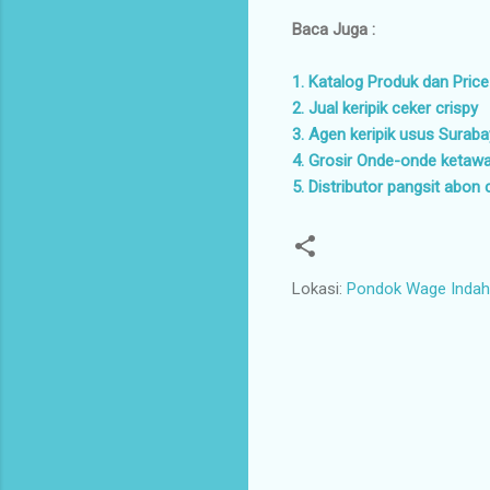
Baca Juga :
1. Katalog Produk dan Price
2. Jual keripik ceker crispy
3. Agen keripik usus Surab
4. Grosir Onde-onde ketaw
5. Distributor pangsit abon 
Lokasi:
Pondok Wage Indah 
K
o
m
e
n