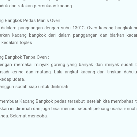
-aduk dan ratakan permukaan kacang.
ng Bangkok Pedas Manis Oven :
didalam panggangan dengan suhu 130°C. Oven kacang bangkok hin
uarkan kacang bangkok dari dalam panggangan dan biarkan kaca
kedalam toples.
ng Bangkok Tanpa Oven :
engan memakai minyak goreng yang banyak dan minyak sudah b
jadi kering dan matang. Lalu angkat kacang dan tiriskan dahu
kedap udara.
nggun sudah siap untuk dinikmati.
membuat Kacang Bangkok pedas tersebut, setelah kita membahas t
kkan ini dirumah dan juga bisa menjadi sebuah peluang usaha ruma
anda. Selamat mencoba.