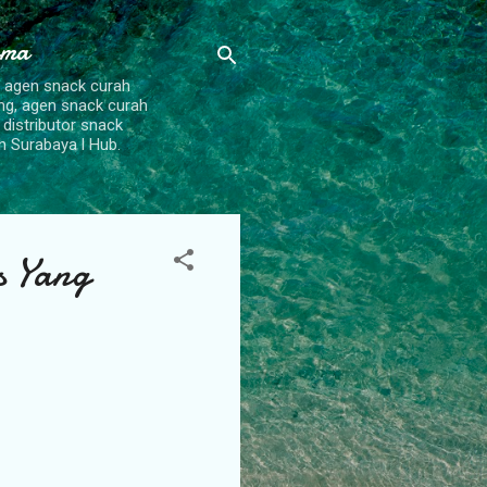
ama
, agen snack curah
ang, agen snack curah
 distributor snack
h Surabaya l Hub.
s Yang