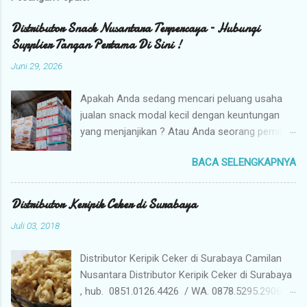
Distributor Snack Nusantara Terpercaya – Hubungi
Supplier Tangan Pertama Di Sini !
Juni 29, 2026
Apakah Anda sedang mencari peluang usaha
jualan snack modal kecil dengan keuntungan
yang menjanjikan ? Atau Anda seorang pemilik
toko yang sedang berburu supplier snack
BACA SELENGKAPNYA
tangan pertama dengan harga grosir camilan
kiloan termurah ? Camilan Nusantara hadir
sebagai jawaban atas kebutuhan bisnis Anda !
Distributor Keripik Ceker di Surabaya
Kami adalah distributor snack nusantara
Juli 03, 2018
terpercaya yang siap menyuplai berbagai jenis
jajanan tradisional dan camilan kering
Distributor Keripik Ceker di Surabaya Camilan
berkualitas premium langsung dari gudang
Nusantara Distributor Keripik Ceker di Surabaya
pusat (tangan pertama). Mengapa Memilih
, hub. 0851.0126.4426 / WA. 0878.5295.2906 /
Camilan Nusantara sebagai Mitra Bisnis Anda ?