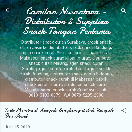
Camilan Nusantara -
Langsung ke konten utama
Distributor & Supplier
Snack Tangan Pertama
Distributor snack curah Surabaya, grosir snack
curah Jakarta, distributor snack curah Bandung,
agen snack curah Sidoarjo, grosir snack curah
Makassar, snack curah kiloan murah, distributor
snack curah Malang, agen snack curah
Surabaya, jual snack curah Jakarta, jual snack
curah Bandung, distributor snack curah Sidoarjo,
distributor snack curah di Makassar, pabrik
snack curah murah, produsen snack curah
Malang, harga snack curah Surabaya l Hub.
0813-3103-0679 l WA 0878-5295-2906
Trik Membuat Keripik Singkong Lebih Renyah
Dan Awet
Juni 15, 2019