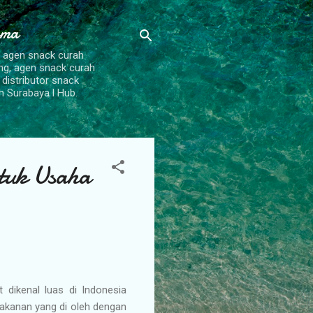
ama
, agen snack curah
ang, agen snack curah
 distributor snack
h Surabaya l Hub.
tuk Usaha
 dikenal luas di Indonesia
akanan yang di oleh dengan