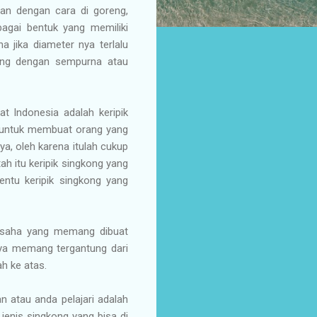
an dengan cara di goreng,
rbagai bentuk yang memiliki
na jika diameter nya terlalu
tang dengan sempurna atau
at Indonesia adalah keripik
ri untuk membuat orang yang
, oleh karena itulah cukup
h itu keripik singkong yang
entu keripik singkong yang
a usaha yang memang dibuat
 nya memang tergantung dari
h ke atas.
n atau anda pelajari adalah
jenis singkong yang bisa di