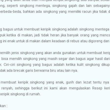
ong, seperti singkong mentega, singkong gajah dan lain sebagainy
berbeda-beda, bahkan ada singkong yang memiliki racun jika tidak di
g bagus untuk membuat keripik singkong adalah singkong mentega 
uk ketika di makan, jadi tidak heran jika banyak orang yang mencar
ong ini enak untuk di makan dalam keadaan di rebus atau digoreng dan 
memilih jenis singkong yang akan anda gunakan untuk membuat keripi
us bisa memilih singkong yang masih segar dan bagus agar hasil dari
. Ciri-ciri singkong yang bagus adalah ketika kulit singkong diku
dak ada brecak garis berwarna biru atau lain nya.
isa membuat keripik singkong yang enak, gurih dan lezat tentu 
 renyah, sehingga berikut ini kami akan mengulaskan Resep keri
ipik singkong di rumah.
kan :