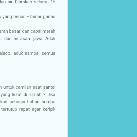
 dan air. Diamkan selama 15
 yang benar – benar panas
rah besar dan cabai merah
ir dan air asam jawa. Aduk
balado, aduk sampai semua
 untuk camilan saat santai
 yang lezat di rumah ? Jika
akan sebagai bahan bumbu
rtutup rapat agar keripik