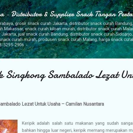
Langsung ke konten utama
a - Distributor & Supplier Snack Tangan Pert
urabaya, grosir snack curah Jakarta, distributor snack curah Bandung
rah Makassar, snack curah kiloan murah, distributor snack curah Mal
 Jakarta, jual snack curah Bandung, distributor snack curah Sidoarjo,
 snack curah murah, produsen snack curah Malang, harga snack cura
8-5295-2906
ik Singkong Sambalado Lezat Un
Sambalado Lezat Untuk Usaha – Camilan Nusantara
Keripik adalah salah satu makanan yang sudah sangat
bahkan hingga luar negeri, keripik memang merupakan m