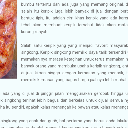
bumbu tertentu dan ada juga yang memang original, d
selain itu keripik juga lebih banyak di jual dengan be
bentuk tipis, itu adalah cirri khas keripik yang ada kare
tebal akan membuat keripik tersebut tidak akan ma
kurang renyah.
Salah satu keripik yang yang menjadi favorit masyarak
singkong. Keripik singkong memiliki daya tarik tersendi
memakan nya merasa ketagihan untuk terus memakan nya
banyak orang yang membuka usaha keripik singkong, enta
di jual kiloan hingga dengan kemasan yang menarik, t
memiliki kemasan yang bagus harga jual nya lebih mahal.
ni ada yang di jual di pinggir jalan menggunakan gerobak hingg
ik singkong terlihat lebih bagus dan berkelas untuk dijual, semua
ha itu sendiri, apakah kelas menengah ke bawah atau kelas menenga
singkong yang enak dan gurih, hal pertama yang harus anda lakuka
ng yang akan anda olah menjadi keripik singkong, ada banyak sekali 