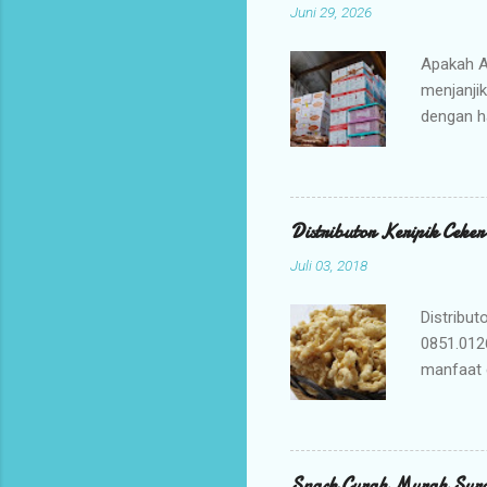
Juni 29, 2026
Apakah A
menjanji
dengan h
bisnis An
jajanan t
Mengapa 
kami ada
Distributor Keripik Ceke
keuntunga
Juli 03, 2018
dan memil
tidak per
Distribut
0851.012
manfaat 
penyembu
merupaka
digunaka
membuat K
Snack Curah Murah Sur