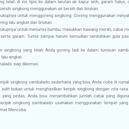
 telah di iris tipis ke dalam larutan air kapur sirih, garam halus,
bersih singkong menggunakan air bersih dan tiriskan.
ukupnya untuk menggoreng singkong. Goreng menggunakan minyak
ing lalu angkat dan tiriskan.
ukupnya untuk menumis bumbu, masukkan bawang merah, cabai me
m, serta garam. Tumis sampai harum kemudian tambahkan gula pas
an singkong yang telah Anda goreng tadi ke dalam tumisan sam
lalu angkat.
balado siap dikemas.
keripik singkong sambalado sederhana yang bisa Anda coba di rumah
sulit bukan untuk menghasilkan keripik singkong dengan cita rasa
yang pedas, Anda bisa menambahkan jumlah cabai yang digun
eripik singkong sambalado usahakan menggunakan tempat yang te
lamat Mencoba.