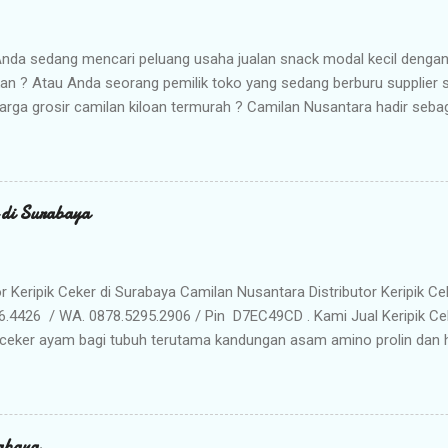
nda sedang mencari peluang usaha jualan snack modal kecil denga
kan ? Atau Anda seorang pemilik toko yang sedang berburu supplier
arga grosir camilan kiloan termurah ? Camilan Nusantara hadir seba
da ! Kami adalah distributor snack nusantara terpercaya yang siap m
radisional dan camilan kering berkualitas premium langsung dari gud
Memilih Camilan Nusantara sebagai Mitra Bisnis Anda ? Harga Gros
lah distributor utama, Anda mendapatkan jaminan harga termurah 
r di Surabaya
n Anda saat dijual kembali. Kualitas & Rasa Terjamin : Produk dikema
iki cita rasa khas nusantara yang sangat diminati pasar. Stok Meli
lu khawatir kehabisan barang. Gudang kami siap menyuplai kebutuhan g
or Keripik Ceker di Surabaya Camilan Nusantara Distributor Keripik Ce
6.4426 / WA. 0878.5295.2906 / Pin D7EC49CD . Kami Jual Keripik Ce
ceker ayam bagi tubuh terutama kandungan asam amino prolin dan hi
han tulang maupun untuk pertumbuhan tulang pada masa usia pertu
n makanan ringan yang digoreng hingga krispi dan garing. Bumbu 
n membuat rasa Keripik Ceker menjadi semakin menggoda. Rasa yan
eripik Ceker bisa menjadi pilihan istimewa untuk oleh-oleh keluarg
abaya