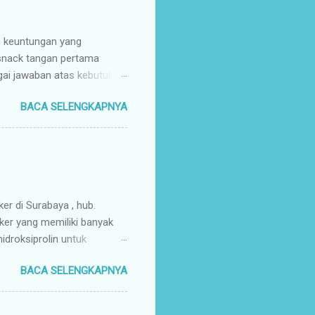
n keuntungan yang
 snack tangan pertama
gai jawaban atas kebutuhan
enyuplai berbagai jenis
BACA SELENGKAPNYA
ang pusat (tangan pertama).
ir Tangan Pertama : Karena
untuk memaksimalkan margin
s secara higienis, renyah,
mpah & Konsisten : Anda
rosir jajanan nusantar...
ker di Surabaya , hub.
ker yang memiliki banyak
droksiprolin untuk
mbuhan. Keripik Ceker
BACA SELENGKAPNYA
rempah-rempah yang
g gurih dan renyah
a. Keripik ceker ayam