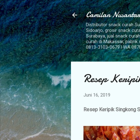
Camilan Nusantar
Distributor snack curah S
Sidoarjo, grosir snack cu
Surabaya, jual snack curah
curah di Makassar, pabrik
0813-3103-0679 l WA 087
Resep Kerip
Juni 16, 2019
Resep Keripik Singkong 