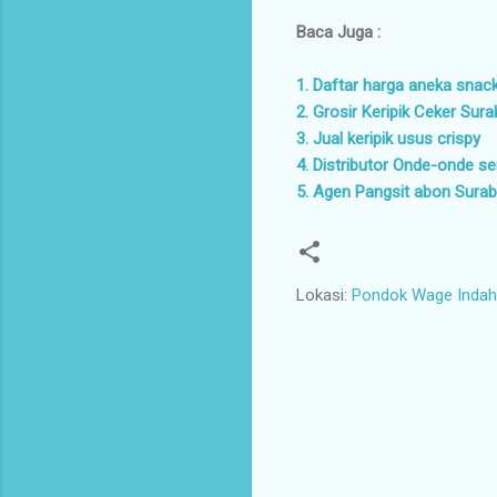
Baca Juga :
1. Daftar harga aneka snac
2. Grosir Keripik Ceker Sur
3. Jual keripik usus crispy
4. Distributor Onde-onde 
5. Agen Pangsit abon Sura
Lokasi:
Pondok Wage Indah 
K
o
m
e
n