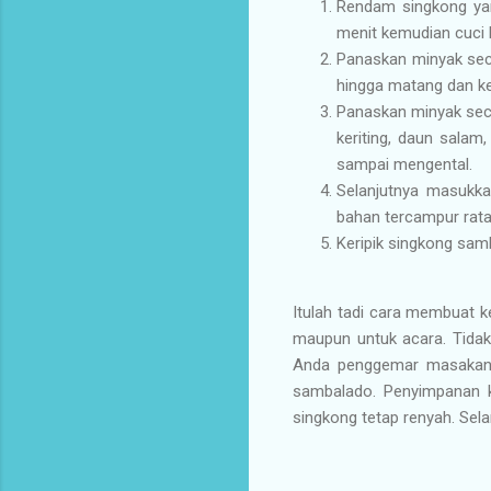
Rendam singkong yang
menit kemudian cuci 
Panaskan minyak sec
hingga matang dan ker
Panaskan minyak sec
keriting, daun sala
sampai mengental.
Selanjutnya masukk
bahan tercampur rata 
Keripik singkong sam
Itulah tadi cara membuat 
maupun untuk acara. Tidak 
Anda penggemar masakan 
sambalado. Penyimpanan k
singkong tetap renyah. Se