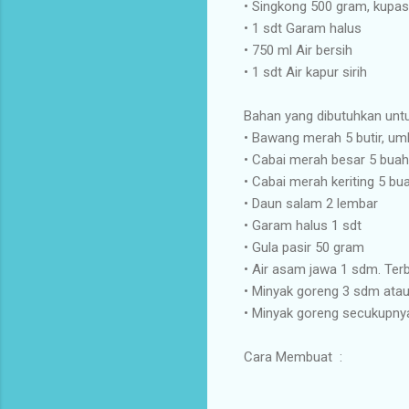
•
Singkong 500 gram, kupas k
•
1 sdt Garam halus
•
750 ml Air bersih
•
1 sdt Air kapur sirih
Bahan yang dibutuhkan un
•
Bawang merah 5 butir, um
•
Cabai merah besar 5 buah
•
Cabai merah keriting 5 bu
•
Daun salam 2 lembar
•
Garam halus 1 sdt
•
Gula pasir 50 gram
•
Air asam jawa 1 sdm. Terb
•
Minyak goreng 3 sdm ata
•
Minyak goreng secukupnya
Cara Membuat :