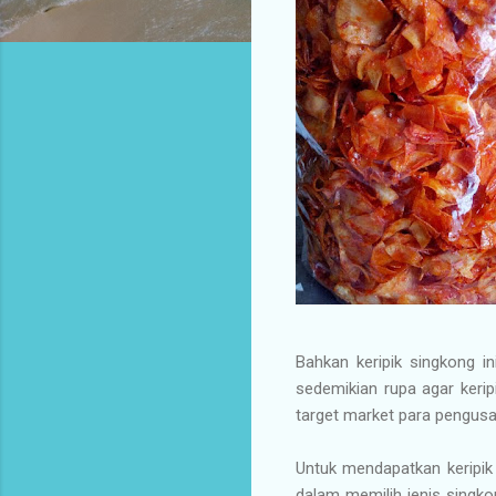
Bahkan keripik singkong i
sedemikian rupa agar kerip
target market para pengusa
Untuk mendapatkan keripik 
dalam memilih jenis singko