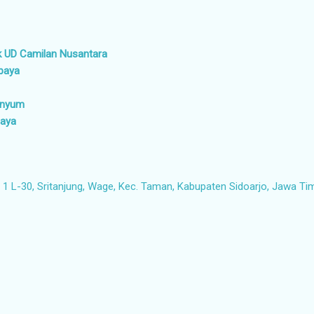
k UD Camilan Nusantara
abaya
senyum
baya
1 L-30, Sritanjung, Wage, Kec. Taman, Kabupaten Sidoarjo, Jawa Ti