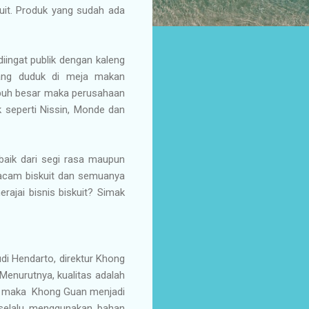
kuit. Produk yang sudah ada
iingat publik dengan kaleng
ang duduk di meja makan
buh besar maka perusahaan
 seperti Nissin, Monde dan
 baik dari segi rasa maupun
 macam biskuit dan semuanya
rajai bisnis biskuit? Simak
di Hendarto, direktur Khong
enurutnya, kualitas adalah
ah maka Khong Guan menjadi
n selalu menggunakan bahan