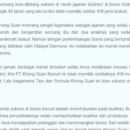
emang bisa dibilang sukses di ranah jajanan (kuliner) di bisnis bis
ejak 45 tahun yang lalu ini kini telah memiliki sekitar 418 jenis biskuit.
hong Guan memang sangat legendaris sebagai jajanan yang selalu d
erah dan bergambar seorang ibu dan dua anaknya yang sed
enikmati biskuit. Namun dengan perkembangan bisnis yang bertum
ang didirikan oleh Hidayat Darmono itu melebarkan ke merek-merek
erena.
an jaman, berbagai merek tersebut selalu terus melakukan inovasi,
). Kini PT. Khong Guan Biscuit ini telah memiliki setidaknya 418
t. Lalu bagaimana Tips dan formula Khong Guan ini bisa sukses me
tuk sukses di bisnis biscuit adalah memfokuskan pada kualitas. Bu
wa perusahaannya selalu memperhatikan kualitas dari produknya. M
uk bisa mendapatkan pelanggan dan memenangkan bisnis. Dari sinil
ak dipilih oleh banyak orang. Hal ini terjadi karena Khong Gua