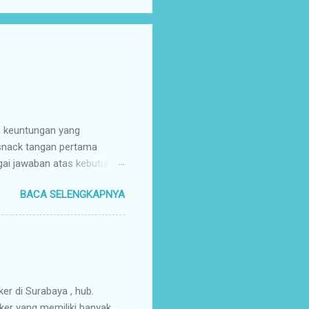
n keuntungan yang
 snack tangan pertama
gai jawaban atas kebutuhan
enyuplai berbagai jenis
BACA SELENGKAPNYA
ang pusat (tangan pertama).
ir Tangan Pertama : Karena
untuk memaksimalkan margin
s secara higienis, renyah,
mpah & Konsisten : Anda
rosir jajanan nusantar...
ker di Surabaya , hub.
ker yang memiliki banyak