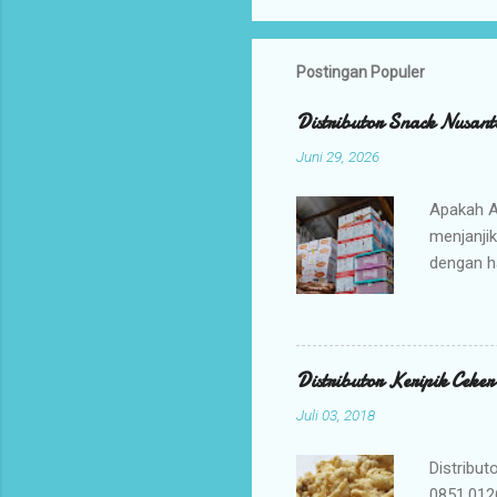
Postingan Populer
Distributor Snack Nusant
Juni 29, 2026
Apakah A
menjanji
dengan h
bisnis An
jajanan t
Mengapa 
kami ada
Distributor Keripik Ceke
keuntunga
Juli 03, 2018
dan memil
tidak per
Distribut
0851.012