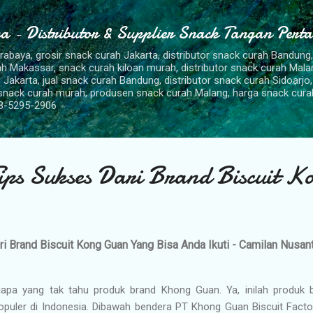
Langsung ke konten utama
a - Distributor & Supplier Snack Tangan Pert
urabaya, grosir snack curah Jakarta, distributor snack curah Bandung
rah Makassar, snack curah kiloan murah, distributor snack curah Mal
 Jakarta, jual snack curah Bandung, distributor snack curah Sidoarjo,
 snack curah murah, produsen snack curah Malang, harga snack cura
8-5295-2906
ps Sukses Dari Brand Biscuit 
i Brand Biscuit Kong Guan Yang Bisa Anda Ikuti - Camilan Nusan
iapa yang tak tahu produk brand Khong Guan. Ya, inilah produk b
opuler di Indonesia. Dibawah bendera PT Khong Guan Biscuit Factor