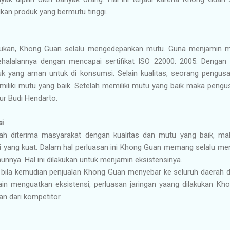
lkan produk yang bermutu tinggi.
akukan, Khong Guan selalu mengedepankan mutu. Guna menjamin
ehalalannya dengan mencapai sertifikat ISO 22000: 2005. Dengan a
k yang aman untuk di konsumsi. Selain kualitas, seorang pen
liki mutu yang baik. Setelah memiliki mutu yang baik maka pengu
tur Budi Hendarto.
si
ah diterima masyarakat dengan kualitas dan mutu yang baik, 
busi yang kuat. Dalam hal perluasan ini Khong Guan memang selalu
hunnya. Hal ini dilakukan untuk menjamin eksistensinya.
n bila kemudian penjualan Khong Guan menyebar ke seluruh daerah d
lain menguatkan eksistensi, perluasan jaringan yaang dilakukan K
 dari kompetitor.