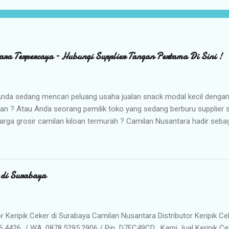
ara Terpercaya – Hubungi Supplier Tangan Pertama Di Sini !
nda sedang mencari peluang usaha jualan snack modal kecil denga
kan ? Atau Anda seorang pemilik toko yang sedang berburu supplier
arga grosir camilan kiloan termurah ? Camilan Nusantara hadir seba
da ! Kami adalah distributor snack nusantara terpercaya yang siap m
radisional dan camilan kering berkualitas premium langsung dari gud
Memilih Camilan Nusantara sebagai Mitra Bisnis Anda ? Harga Gros
lah distributor utama, Anda mendapatkan jaminan harga termurah 
r di Surabaya
n Anda saat dijual kembali. Kualitas & Rasa Terjamin : Produk dikema
iki cita rasa khas nusantara yang sangat diminati pasar. Stok Meli
lu khawatir kehabisan barang. Gudang kami siap menyuplai kebutuhan g
or Keripik Ceker di Surabaya Camilan Nusantara Distributor Keripik Ce
6.4426 / WA. 0878.5295.2906 / Pin D7EC49CD . Kami Jual Keripik Ce