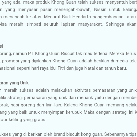
 yang ada, maka produk Khong Guan telah sukses menyentuh berba
an yang menyasar pasar menengah-bawah, Nissin untuk kala
gan menengah ke atas. Menurut Budi Hendarto pengembangan atau 
bisa meraih simpati seluruh lapisan masyarakat. Sehingga ak
si
 orang, namun PT Khong Guan Biscuit tak mau terlena. Mereka teru
 promosi yang dijalankan Khong Guan adalah beriklan di media tele
ional seperti hari raya idul Fitri dan juga Natal dan tahun baru.
aran yang Unik
n meraih sukses adalah melakukan aktivitas pemasaran yang unik. S
i strategi pemasaran yang unik dan menarik yaitu dengan membe
prak, nasi goreng dan lain-lain. Kaleng Khong Guan memang selalu 
ruang yang baik untuk menyimpan kerupuk. Maka dengan strategi in
oor keliling yang gratis.
sukses yang di berikan oleh brand biscuit kong guan. Sebenarnya tips 