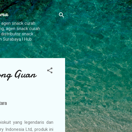
ama
, agen snack curah
ang, agen snack curah
 distributor snack
h Surabaya l Hub.
Kong Guan
tara
iskuit yang legendaris dan
y Indonesia Ltd, produk ini