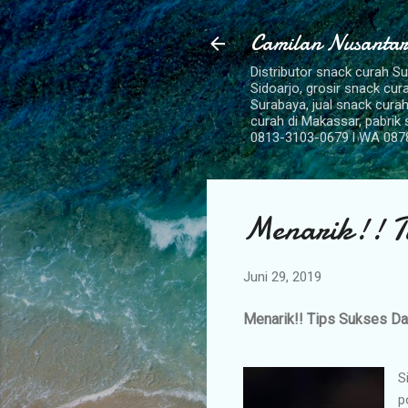
Camilan Nusantar
Distributor snack curah S
Sidoarjo, grosir snack cu
Surabaya, jual snack curah
curah di Makassar, pabrik
0813-3103-0679 l WA 087
Menarik!! Ti
Juni 29, 2019
Menarik!! Tips Sukses Dar
S
p