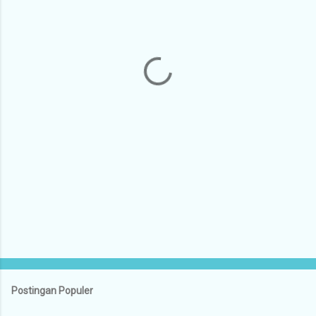
n
t
a
r
Postingan Populer