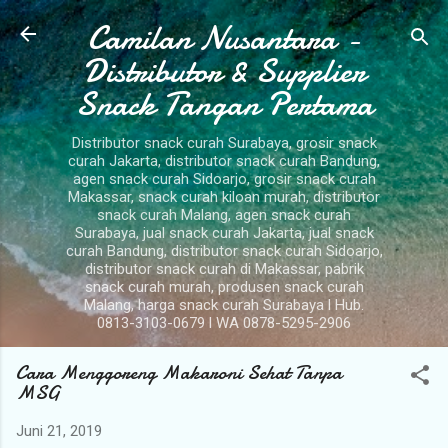
Camilan Nusantara -
Langsung ke konten utama
Distributor & Supplier
Snack Tangan Pertama
Distributor snack curah Surabaya, grosir snack
curah Jakarta, distributor snack curah Bandung,
agen snack curah Sidoarjo, grosir snack curah
Makassar, snack curah kiloan murah, distributor
snack curah Malang, agen snack curah
Surabaya, jual snack curah Jakarta, jual snack
curah Bandung, distributor snack curah Sidoarjo,
distributor snack curah di Makassar, pabrik
snack curah murah, produsen snack curah
Malang, harga snack curah Surabaya l Hub.
0813-3103-0679 l WA 0878-5295-2906
Cara Menggoreng Makaroni Sehat Tanpa
MSG
Juni 21, 2019