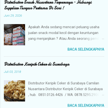
Distributor Snack Nusantara Terpercaya – Hubungi
Supplier Tangan Pertama Di Sini !
Juni 29, 2026
Apakah Anda sedang mencari peluang usaha
jualan snack modal kecil dengan keuntungan
yang menjanjikan ? Atau Anda seorang pemilik
toko yang sedang berburu supplier snack
BACA SELENGKAPNYA
tangan pertama dengan harga grosir camilan
kiloan termurah ? Camilan Nusantara hadir
sebagai jawaban atas kebutuhan bisnis Anda !
Distributor Keripik Ceker di Surabaya
Kami adalah distributor snack nusantara
Juli 03, 2018
terpercaya yang siap menyuplai berbagai jenis
jajanan tradisional dan camilan kering
Distributor Keripik Ceker di Surabaya Camilan
berkualitas premium langsung dari gudang
Nusantara Distributor Keripik Ceker di Surabaya
pusat (tangan pertama). Mengapa Memilih
, hub. 0851.0126.4426 / WA. 0878.5295.2906 /
Camilan Nusantara sebagai Mitra Bisnis Anda ?
Pin D7EC49CD . Kami Jual Keripik Ceker yang
Harga Grosir Tangan Pertama : Karena kami
BACA SELENGKAPNYA
memiliki banyak manfaat ceker ayam bagi
adalah distributor utama, Anda mendapatkan