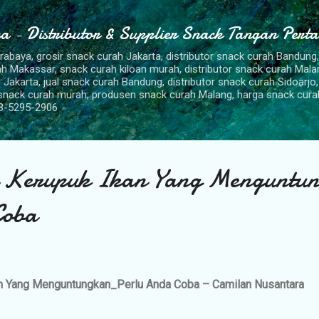
Langsung ke konten utama
a - Distributor & Supplier Snack Tangan Pert
urabaya, grosir snack curah Jakarta, distributor snack curah Bandung
rah Makassar, snack curah kiloan murah, distributor snack curah Mal
 Jakarta, jual snack curah Bandung, distributor snack curah Sidoarjo,
 snack curah murah, produsen snack curah Malang, harga snack cura
8-5295-2906
a Kerupuk Ikan Yang Menguntu
Coba
an Yang Menguntungkan_Perlu Anda Coba – Camilan Nusantara