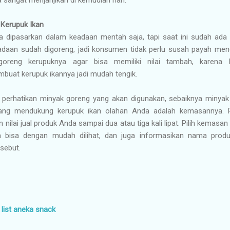
 Kerupuk Ikan
nya dipasarkan dalam keadaan mentah saja, tapi saat ini sudah ad
daan sudah digoreng, jadi konsumen tidak perlu susah payah meng
ggoreng kerupuknya agar bisa memiliki nilai tambah, karena 
uat kerupuk ikannya jadi mudah tengik.
da perhatikan minyak goreng yang akan digunakan, sebaiknya minyak
n yang mendukung kerupuk ikan olahan Anda adalah kemasannya
nilai jual produk Anda sampai dua atau tiga kali lipat. Pilih kemasan 
a bisa dengan mudah dilihat, dan juga informasikan nama prod
sebut.
 list aneka snack