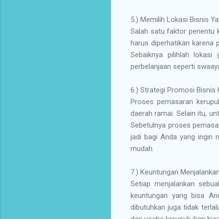
5.) Memilih Lokasi Bisnis Y
Salah satu faktor penentu 
harus diperhatikan karena 
Sebaiknya pilihlah lokasi
perbelanjaan seperti swaaya
6.) Strategi Promosi Bisnis
Proses pemasaran kerupuk 
daerah ramai. Selain itu, 
Sebetulnya proses pemasara
jadi bagi Anda yang ingin
mudah.
7.) Keuntungan Menjalankan
Setiap menjalankan sebuah
keuntungan yang bisa An
dibutuhkan juga tidak terla
dari usaha kerupuk ikan bis