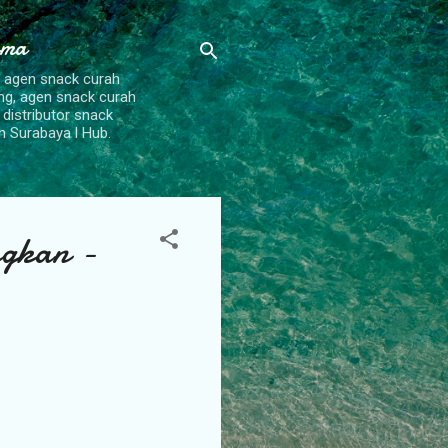
ama
, agen snack curah
ang, agen snack curah
 distributor snack
h Surabaya l Hub.
ngkan -