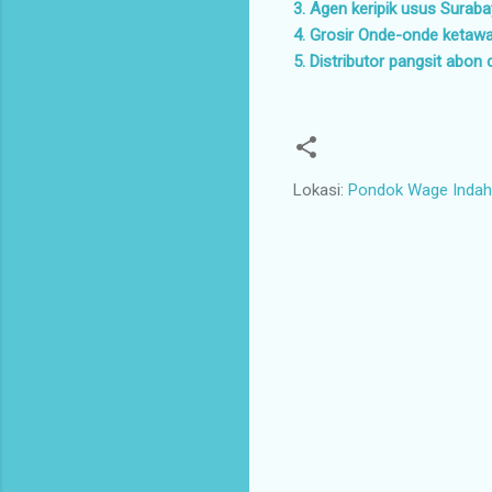
3. Agen keripik usus Surab
4. Grosir Onde-onde ketaw
5. Distributor pangsit abon 
Lokasi:
Pondok Wage Indah 
K
o
m
e
n
t
a
r