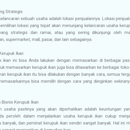
ang Strategis
kelancaran sebuah usaha adalah lokasi penjualannya. Lokasi penjua
pemilihan lokasi yang tepat akan menunjang kelancaran usaha kerup
 yang strategis dan ramai, atau yang sering dikunjungi oleh ma
n, supermarket, mall, pasar, dan lain sebagainya.
 Kerupuk Ikan
ikan ini bisa Anda lakukan dengan memasarkan di berbagai pasa
untuk memasarkan kerupuk ikan juga bisa ditawarkan ke berbagai to
n kerupuk ikan itu bisa dilakukan dengan banyak cara, semua tergan
 memasarkannya bisa memilih dengan cara yang diinginkan sekira
 Bisnis Kerupuk Ikan
 usaha pastinya yang akan diperhatikan adalah keuntungan yang
da peroleh dalam menjalankan usaha kerupuk ikan cukup menja
lu banyak, dan peminat kerupuk ikan sendiri sangat banyak. Hal ini
a sangat menjanjikan di kemudian hari.