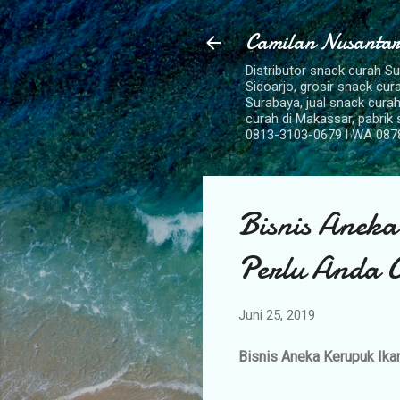
Camilan Nusantar
Distributor snack curah S
Sidoarjo, grosir snack cu
Surabaya, jual snack curah
curah di Makassar, pabrik
0813-3103-0679 l WA 087
Bisnis Anek
Perlu Anda 
Juni 25, 2019
Bisnis Aneka Kerupuk Ik