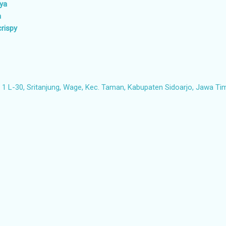
aya
a
crispy
1 L-30, Sritanjung, Wage, Kec. Taman, Kabupaten Sidoarjo, Jawa Ti