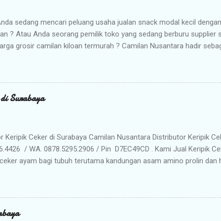
nda sedang mencari peluang usaha jualan snack modal kecil denga
kan ? Atau Anda seorang pemilik toko yang sedang berburu supplier
arga grosir camilan kiloan termurah ? Camilan Nusantara hadir seba
da ! Kami adalah distributor snack nusantara terpercaya yang siap m
radisional dan camilan kering berkualitas premium langsung dari gud
Memilih Camilan Nusantara sebagai Mitra Bisnis Anda ? Harga Gros
lah distributor utama, Anda mendapatkan jaminan harga termurah 
r di Surabaya
n Anda saat dijual kembali. Kualitas & Rasa Terjamin : Produk dikema
iki cita rasa khas nusantara yang sangat diminati pasar. Stok Meli
lu khawatir kehabisan barang. Gudang kami siap menyuplai kebutuhan g
or Keripik Ceker di Surabaya Camilan Nusantara Distributor Keripik Ce
6.4426 / WA. 0878.5295.2906 / Pin D7EC49CD . Kami Jual Keripik Ce
ceker ayam bagi tubuh terutama kandungan asam amino prolin dan hi
han tulang maupun untuk pertumbuhan tulang pada masa usia pertu
n makanan ringan yang digoreng hingga krispi dan garing. Bumbu 
n membuat rasa Keripik Ceker menjadi semakin menggoda. Rasa yan
eripik Ceker bisa menjadi pilihan istimewa untuk oleh-oleh keluarg
abaya
milan khas Surabaya dengan cita rasa yang enak dan tekstur yang re