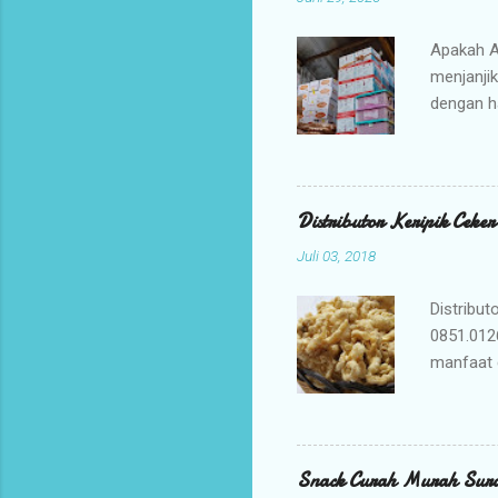
Apakah A
menjanji
dengan h
bisnis An
jajanan t
Mengapa 
kami ada
Distributor Keripik Ceke
keuntunga
Juli 03, 2018
dan memil
tidak per
Distribut
0851.012
manfaat 
penyembu
merupaka
digunaka
membuat K
Snack Curah Murah Sur
adalah ca