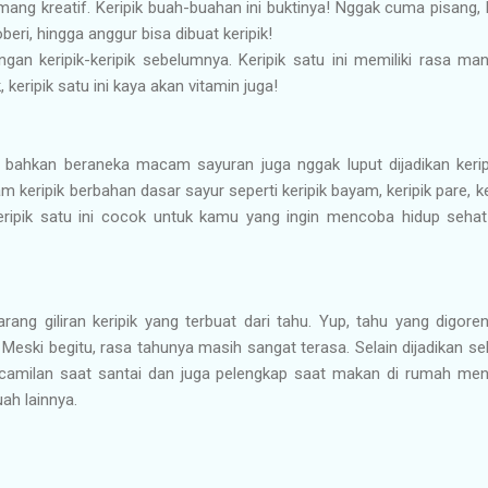
ang kreatif. Keripik buah-buahan ini buktinya! Nggak cuma pisang,
eri, hingga anggur bisa dibuat keripik!
gan keripik-keripik sebelumnya. Keripik satu ini memiliki rasa ma
keripik satu ini kaya akan vitamin juga!
ahkan beraneka macam sayuran juga nggak luput dijadikan kerip
ripik berbahan dasar sayur seperti keripik bayam, keripik pare, ker
keripik satu ini cocok untuk kamu yang ingin mencoba hidup sehat 
rang giliran keripik yang terbuat dari tahu. Yup, tahu yang digore
Meski begitu, rasa tahunya masih sangat terasa. Selain dijadikan seb
n camilan saat santai dan juga pelengkap saat makan di rumah me
ah lainnya.