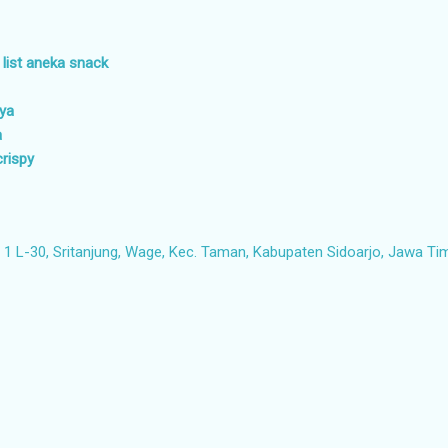
 list aneka snack
aya
a
crispy
1 L-30, Sritanjung, Wage, Kec. Taman, Kabupaten Sidoarjo, Jawa Ti