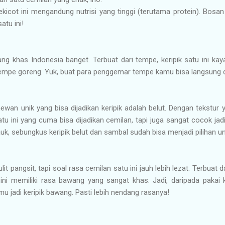
ekicot ini mengandung nutrisi yang tinggi (terutama protein). Bosa
atu ini!
ang khas Indonesia banget. Terbuat dari tempe, keripik satu ini kay
mpe goreng. Yuk, buat para penggemar tempe kamu bisa langsung cic
hewan unik yang bisa dijadikan keripik adalah belut. Dengan tekstur
satu ini yang cuma bisa dijadikan cemilan, tapi juga sangat cocok 
lauk, sebungkus keripik belut dan sambal sudah bisa menjadi pilihan
lit pangsit, tapi soal rasa cemilan satu ini jauh lebih lezat. Terbuat 
 ini memiliki rasa bawang yang sangat khas. Jadi, daripada pakai k
jadi keripik bawang. Pasti lebih nendang rasanya!