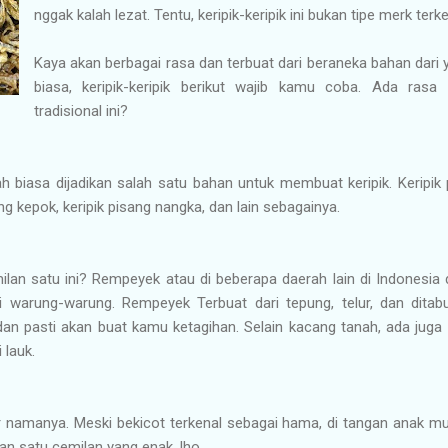
nggak kalah lezat. Tentu, keripik-keripik ini bukan tipe merk ter
Kaya akan berbagai rasa dan terbuat dari beraneka bahan dari 
biasa, keripik-keripik berikut wajib kamu coba. Ada rasa a
tradisional ini?
biasa dijadikan salah satu bahan untuk membuat keripik. Keripik 
ng kepok, keripik pisang nangka, dan lain sebagainya.
lan satu ini? Rempeyek atau di beberapa daerah lain di Indonesia 
arung-warung. Rempeyek Terbuat dari tepung, telur, dan ditabu
 dan pasti akan buat kamu ketagihan. Selain kacang tanah, ada jug
 lauk.
r namanya. Meski bekicot terkenal sebagai hama, di tangan anak m
ikan satu cemilan yang enak, lho.