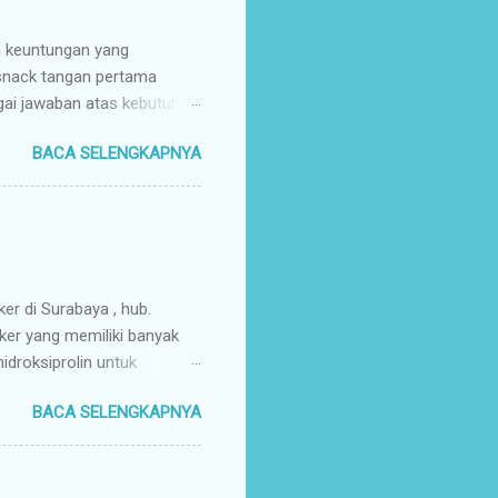
n keuntungan yang
 snack tangan pertama
gai jawaban atas kebutuhan
enyuplai berbagai jenis
BACA SELENGKAPNYA
ang pusat (tangan pertama).
ir Tangan Pertama : Karena
untuk memaksimalkan margin
s secara higienis, renyah,
mpah & Konsisten : Anda
rosir jajanan nusantar...
ker di Surabaya , hub.
ker yang memiliki banyak
droksiprolin untuk
mbuhan. Keripik Ceker
BACA SELENGKAPNYA
rempah-rempah yang
g gurih dan renyah
a. Keripik ceker ayam
nyah kriuk banget,