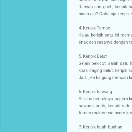
Renyah dan gurih, keripik b
biasa aja? Coba aja keripik s
4.
Keripik Tempe
Kalau keripik satu ini mem
enak deh rasanya dengan te
5.
Keripik Belut
Selain bekicot, salah satu 
khas daging belut, keripik 
Jadi, jika bingung mencari 
6.
Keripik bawang
Sekilas bentuknya seperti ku
bawang putih, keripik satu
teman makan mie ayam kamu 
7.
Keripik buah-buahan