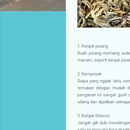
1.
Keripik pisang
Buah pisang memang sudah 
macam, seperti keripik pisa
2.
Rempeyek
Siapa yang nggak tahu cemi
temukan dengan mudah di w
panganan ini sangat gurih
udang dan dijadikan sebagai
3.
Keripik Bekicot
Jangan jijik dulu mendenga
satu ini ternyata bisa dijad