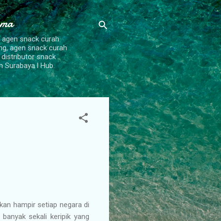
ama
, agen snack curah
ang, agen snack curah
 distributor snack
h Surabaya l Hub.
hkan hampir setiap negara di
 banyak sekali keripik yang