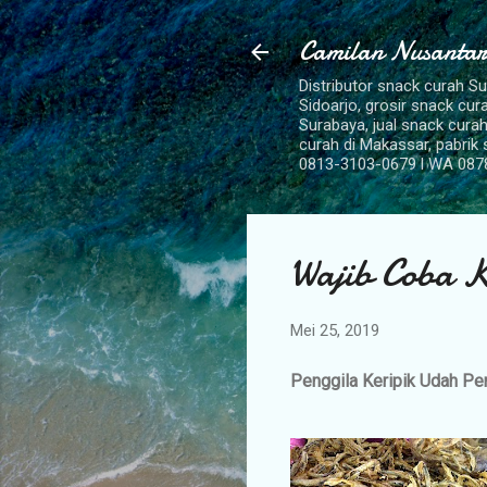
Camilan Nusantar
Distributor snack curah S
Sidoarjo, grosir snack cu
Surabaya, jual snack curah
curah di Makassar, pabrik
0813-3103-0679 l WA 087
Wajib Coba K
Mei 25, 2019
Penggila Keripik Udah Pe