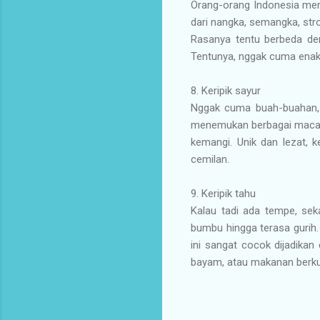
Orang-orang Indonesia mem
dari nangka, semangka, strob
Rasanya tentu berbeda den
Tentunya, nggak cuma enak, 
8.
Keripik sayur
Nggak cuma buah-buahan, b
menemukan berbagai macam ke
kemangi. Unik dan lezat, 
cemilan.
9.
Keripik tahu
Kalau tadi ada tempe, seka
bumbu hingga terasa gurih. 
ini sangat cocok dijadika
bayam, atau makanan berku