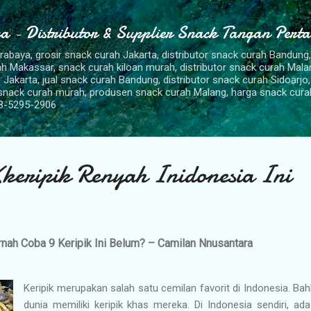
Langsung ke konten utama
a - Distributor & Supplier Snack Tangan Pert
urabaya, grosir snack curah Jakarta, distributor snack curah Bandung
rah Makassar, snack curah kiloan murah, distributor snack curah Mal
 Jakarta, jual snack curah Bandung, distributor snack curah Sidoarjo,
 snack curah murah, produsen snack curah Malang, harga snack cura
8-5295-2906
keripik Renyah Inidonesia Ini
rnah Coba 9 Keripik Ini Belum? – Camilan Nnusantara
Keripik merupakan salah satu cemilan favorit di Indonesia. Ba
dunia memiliki keripik khas mereka. Di Indonesia sendiri, ada