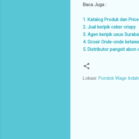
Baca Juga :
1. Katalog Produk dan Price
2. Jual keripik ceker crispy
3. Agen keripik usus Surab
4. Grosir Onde-onde ketaw
5. Distributor pangsit abon 
Lokasi:
Pondok Wage Indah 
K
o
m
e
n
t