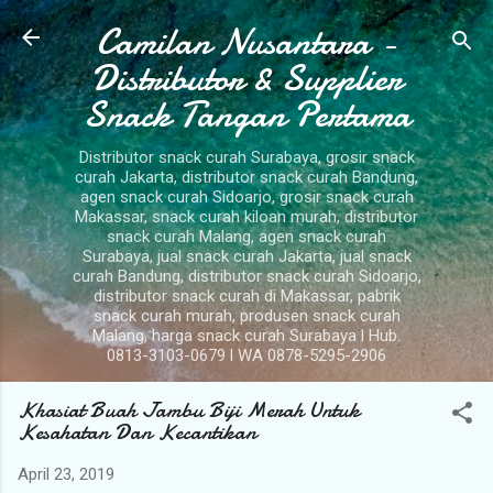
Camilan Nusantara -
Langsung ke konten utama
Distributor & Supplier
Snack Tangan Pertama
Distributor snack curah Surabaya, grosir snack
curah Jakarta, distributor snack curah Bandung,
agen snack curah Sidoarjo, grosir snack curah
Makassar, snack curah kiloan murah, distributor
snack curah Malang, agen snack curah
Surabaya, jual snack curah Jakarta, jual snack
curah Bandung, distributor snack curah Sidoarjo,
distributor snack curah di Makassar, pabrik
snack curah murah, produsen snack curah
Malang, harga snack curah Surabaya l Hub.
0813-3103-0679 l WA 0878-5295-2906
Khasiat Buah Jambu Biji Merah Untuk
Kesahatan Dan Kecantikan
April 23, 2019