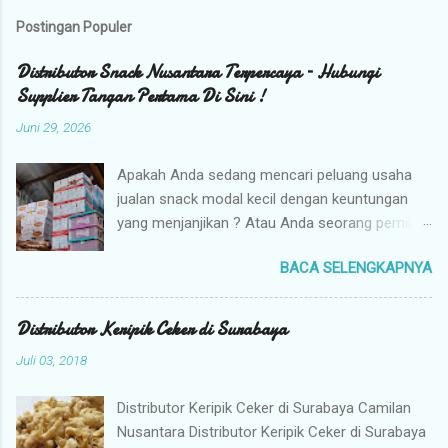
Postingan Populer
Distributor Snack Nusantara Terpercaya – Hubungi
Supplier Tangan Pertama Di Sini !
Juni 29, 2026
Apakah Anda sedang mencari peluang usaha
jualan snack modal kecil dengan keuntungan
yang menjanjikan ? Atau Anda seorang pemilik
toko yang sedang berburu supplier snack
BACA SELENGKAPNYA
tangan pertama dengan harga grosir camilan
kiloan termurah ? Camilan Nusantara hadir
sebagai jawaban atas kebutuhan bisnis Anda !
Distributor Keripik Ceker di Surabaya
Kami adalah distributor snack nusantara
Juli 03, 2018
terpercaya yang siap menyuplai berbagai jenis
jajanan tradisional dan camilan kering
Distributor Keripik Ceker di Surabaya Camilan
berkualitas premium langsung dari gudang
Nusantara Distributor Keripik Ceker di Surabaya
pusat (tangan pertama). Mengapa Memilih