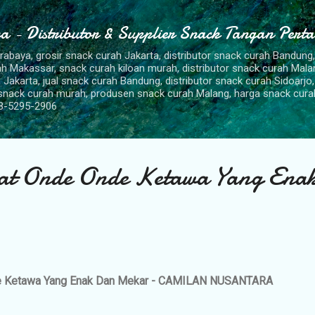
Langsung ke konten utama
a - Distributor & Supplier Snack Tangan Pert
urabaya, grosir snack curah Jakarta, distributor snack curah Bandung
rah Makassar, snack curah kiloan murah, distributor snack curah Mal
 Jakarta, jual snack curah Bandung, distributor snack curah Sidoarjo,
 snack curah murah, produsen snack curah Malang, harga snack cura
8-5295-2906
t Onde Onde Ketawa Yang Ena
e Ketawa Yang Enak Dan Mekar - CAMILAN NUSANTARA