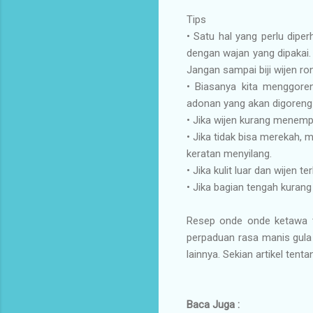
Tips
•
Satu hal yang perlu dipe
dengan wajan yang dipakai.
Jangan sampai biji wijen r
•
Biasanya kita menggore
adonan yang akan digoreng
•
Jika wijen kurang menempe
•
Jika tidak bisa merekah, 
keratan menyilang.
•
Jika kulit luar dan wijen te
•
Jika bagian tengah kurang 
Resep onde onde ketawa te
perpaduan rasa manis gula d
lainnya. Sekian artikel t
Baca Juga :