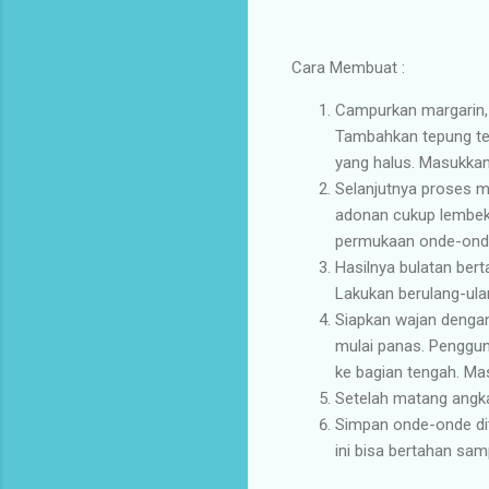
Cara Membuat :
Campurkan margarin, 
Tambahkan tepung teri
yang halus. Masukkan 
Selanjutnya proses m
adonan cukup lembek. 
permukaan onde-onde t
Hasilnya bulatan bert
Lakukan berulang-ul
Siapkan wajan dengan
mulai panas. Penggu
ke bagian tengah. M
Setelah matang angka
Simpan onde-onde dit
ini bisa bertahan sa