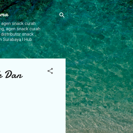
ama
, agen snack curah
ang, agen snack curah
 distributor snack
h Surabaya l Hub.
k Dan