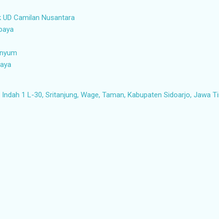
k UD Camilan Nusantara
abaya
senyum
baya
ndah 1 L-30, Sritanjung, Wage, Taman, Kabupaten Sidoarjo, Jawa T