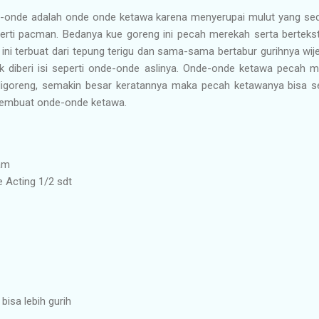
e-onde adalah onde onde ketawa karena menyerupai mulut yang sedan
rti pacman. Bedanya kue goreng ini pecah merekah serta bertekstu
ini terbuat dari tepung terigu dan sama-sama bertabur gurihnya wi
k diberi isi seperti onde-onde aslinya. Onde-onde ketawa pecah m
digoreng, semakin besar keratannya maka pecah ketawanya bisa 
 membuat onde-onde ketawa.
am
 Acting 1/2 sdt
bisa lebih gurih