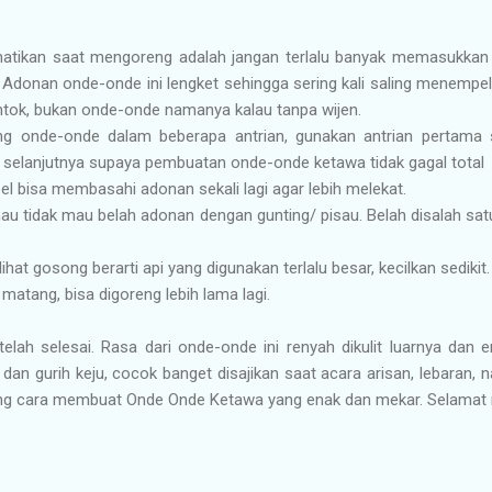
rhatikan saat mengoreng adalah jangan terlalu banyak memasukkan
 Adonan onde-onde ini lengket sehingga sering kali saling menempel
ontok, bukan onde-onde namanya kalau tanpa wijen.
ng onde-onde dalam beberapa antrian, gunakan antrian pertama 
 selanjutnya supaya pembuatan onde-onde ketawa tidak gagal total
l bisa membasahi adonan sekali lagi agar lebih melekat.
mau tidak mau belah adonan dengan gunting/ pisau. Belah disalah sa
rlihat gosong berarti api yang digunakan terlalu besar, kecilkan sedikit.
matang, bisa digoreng lebih lama lagi.
lah selesai. Rasa dari onde-onde ini renyah dikulit luarnya dan 
an gurih keju, cocok banget disajikan saat acara arisan, lebaran, 
entang cara membuat Onde Onde Ketawa yang enak dan mekar. Selama