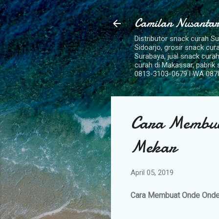
Camilan Nusantar
Distributor snack curah S
Sidoarjo, grosir snack cu
Surabaya, jual snack curah
curah di Makassar, pabrik
0813-3103-0679 l WA 087
Cara Membua
Mekar
April 05, 2019
Cara Membuat Onde Ond