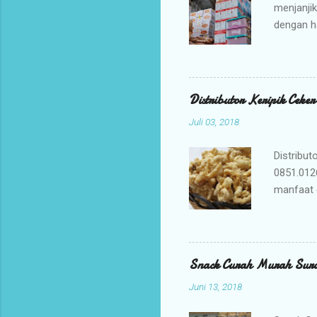
menjanji
dengan h
bisnis An
jajanan t
Mengapa 
kami ada
Distributor Keripik Ceke
keuntunga
Juli 03, 2018
dan memil
tidak per
Distribut
0851.012
manfaat 
penyembu
merupaka
digunaka
membuat K
Snack Curah Murah Sur
adalah ca
Juni 13, 2018
membuat b
yang berk