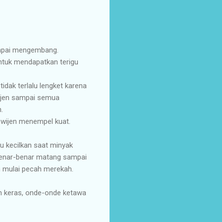
sampai mengembang.
untuk mendapatkan terigu
dak terlalu lengket karena
wijen sampai semua
.
r wijen menempel kuat.
u kecilkan saat minyak
benar-benar matang sampai
n mulai pecah merekah.
an keras, onde-onde ketawa