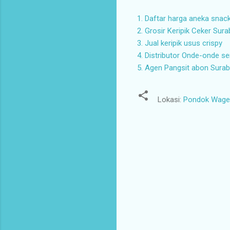
1. Daftar harga aneka snac
2. Grosir Keripik Ceker Sur
3. Jual keripik usus crispy
4. Distributor Onde-onde 
5. Agen Pangsit abon Sura
Lokasi:
Pondok Wage I
K
o
m
e
n
t
a
r