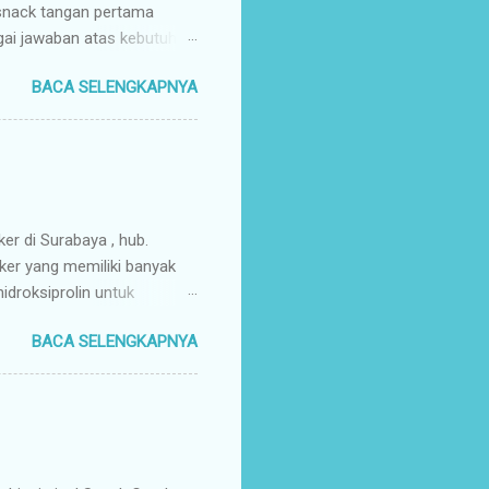
 snack tangan pertama
gai jawaban atas kebutuhan
enyuplai berbagai jenis
BACA SELENGKAPNYA
ang pusat (tangan pertama).
ir Tangan Pertama : Karena
untuk memaksimalkan margin
s secara higienis, renyah,
mpah & Konsisten : Anda
rosir jajanan nusantar...
ker di Surabaya , hub.
ker yang memiliki banyak
droksiprolin untuk
mbuhan. Keripik Ceker
BACA SELENGKAPNYA
rempah-rempah yang
g gurih dan renyah
a. Keripik ceker ayam
nyah kriuk banget,
uk favorit para wisatawan
an buah tangan a...