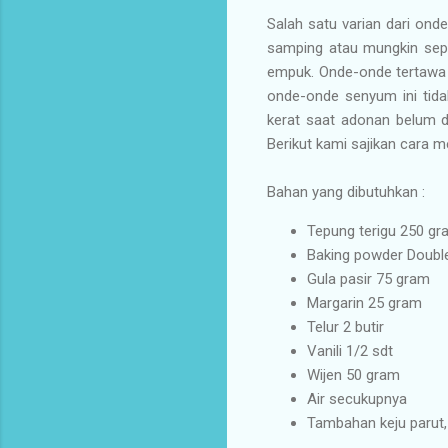
Salah satu varian dari ond
samping atau mungkin sepe
empuk. Onde-onde tertawa 
onde-onde senyum ini tida
kerat saat adonan belum 
Berikut kami sajikan cara
Bahan yang dibutuhkan :
Tepung terigu 250 gr
Baking powder Double
Gula pasir 75 gram
Margarin 25 gram
Telur 2 butir
Vanili 1/2 sdt
Wijen 50 gram
Air secukupnya
Tambahan keju parut, 