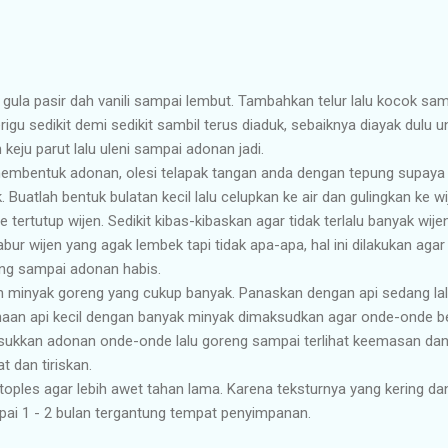
gula pasir dah vanili sampai lembut. Tambahkan telur lalu kocok 
gu sedikit demi sedikit sambil terus diaduk, sebaiknya diayak dulu 
keju parut lalu uleni sampai adonan jadi.
embentuk adonan, olesi telapak tangan anda dengan tepung supaya ti
Buatlah bentuk bulatan kecil lalu celupkan ke air dan gulingkan ke 
ertutup wijen. Sedikit kibas-kibaskan agar tidak terlalu banyak wijen
abur wijen yang agak lembek tapi tidak apa-apa, hal ini dilakukan aga
ang sampai adonan habis.
 minyak goreng yang cukup banyak. Panaskan dengan api sedang lal
naan api kecil dengan banyak minyak dimaksudkan agar onde-onde 
asukkan adonan onde-onde lalu goreng sampai terlihat keemasan da
t dan tiriskan.
oples agar lebih awet tahan lama. Karena teksturnya yang kering d
mpai 1 - 2 bulan tergantung tempat penyimpanan.