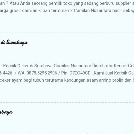
kan ? Atau Anda seorang pemilik toko yang sedang berburu supplier
arga grosir camilan kiloan termurah ? Camilan Nusantara hadir seba
da ! Kami adalah distributor snack nusantara terpercaya yang siap m
radisional dan camilan kering berkualitas premium langsung dari gud
Memilih Camilan Nusantara sebagai Mitra Bisnis Anda ? Harga Gros
lah distributor utama, Anda mendapatkan jaminan harga termurah 
r di Surabaya
n Anda saat dijual kembali. Kualitas & Rasa Terjamin : Produk dikema
iki cita rasa khas nusantara yang sangat diminati pasar. Stok Meli
lu khawatir kehabisan barang. Gudang kami siap menyuplai kebutuhan g
or Keripik Ceker di Surabaya Camilan Nusantara Distributor Keripik Ce
6.4426 / WA. 0878.5295.2906 / Pin D7EC49CD . Kami Jual Keripik Ce
ceker ayam bagi tubuh terutama kandungan asam amino prolin dan hi
han tulang maupun untuk pertumbuhan tulang pada masa usia pertu
n makanan ringan yang digoreng hingga krispi dan garing. Bumbu 
n membuat rasa Keripik Ceker menjadi semakin menggoda. Rasa yan
eripik Ceker bisa menjadi pilihan istimewa untuk oleh-oleh keluarg
abaya
milan khas Surabaya dengan cita rasa yang enak dan tekstur yang re
anyak penikmat jajanan satu ini ketagihan. Camilan ini adalah prod
unjung atau sekedar mampir ke kota Surabaya, dan seringkali dijadik