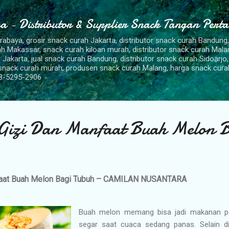
Langsung ke konten utama
a - Distributor & Supplier Snack Tangan Pert
urabaya, grosir snack curah Jakarta, distributor snack curah Bandung
rah Makassar, snack curah kiloan murah, distributor snack curah Mal
 Jakarta, jual snack curah Bandung, distributor snack curah Sidoarjo,
 snack curah murah, produsen snack curah Malang, harga snack cura
8-5295-2906
izi Dan Manfaat Buah Melon B
faat Buah Melon Bagi Tubuh – CAMILAN NUSANTARA
Buah melon memang bisa jadi makanan pe
segar saat cuaca sedang panas. Selain d