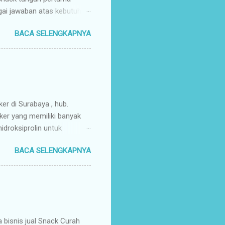
gai jawaban atas kebutuhan
enyuplai berbagai jenis
BACA SELENGKAPNYA
ang pusat (tangan pertama).
ir Tangan Pertama : Karena
untuk memaksimalkan margin
s secara higienis, renyah,
mpah & Konsisten : Anda
rosir jajanan nusantar...
ker di Surabaya , hub.
ker yang memiliki banyak
droksiprolin untuk
mbuhan. Keripik Ceker
BACA SELENGKAPNYA
rempah-rempah yang
g gurih dan renyah
a. Keripik ceker ayam
nyah kriuk banget,
uk favorit para wisatawan
an buah tangan a...
isnis jual Snack Curah