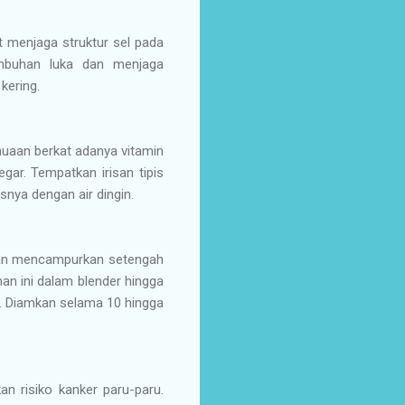
 menjaga struktur sel pada
embuhan luka dan menjaga
kering.
uaan berkat adanya vitamin
ar. Tempatkan irisan tipis
nya dengan air dingin.
ngan mencampurkan setengah
n ini dalam blender hingga
as. Diamkan selama 10 hingga
 risiko kanker paru-paru.