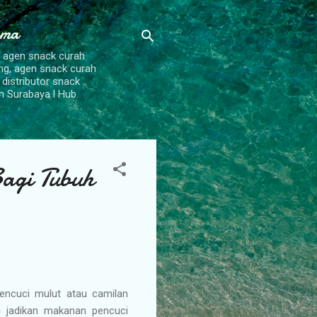
ama
, agen snack curah
ang, agen snack curah
 distributor snack
h Surabaya l Hub.
agi Tubuh
ncuci mulut atau camilan
i jadikan makanan pencuci