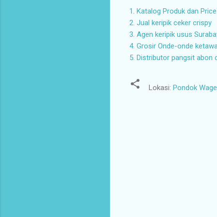
1. Katalog Produk dan Price
2. Jual keripik ceker crispy
3. Agen keripik usus Surab
4. Grosir Onde-onde ketaw
5. Distributor pangsit abon 
Lokasi:
Pondok Wage I
K
o
m
e
n
t
a
r