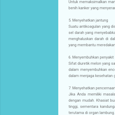
Untuk memaksimalkan manf
benih kanker yang menyeran
5. Menyehatkan jantung
Suatu antikoagulan yang d
sel darah yang menyebabkan
menghaluskan darah di dal
yang membantu meredakan
6. Menyembuhkan penyakit g
Sifat diuretik melon yang 
dalam menyembuhkan encok.
dalam menjaga kesehatan gi
7. Menyehatkan pencernaa
Jika Anda memiliki masa
dengan mudah. Khasiat bu
tinggi, sementara kandun
terutama di organ lambung.