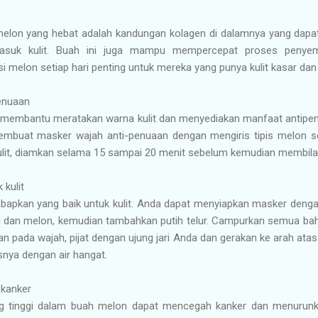
elon yang hebat adalah kandungan kolagen di dalamnya yang dapat
masuk kulit. Buah ini juga mampu mempercepat proses peny
 melon setiap hari penting untuk mereka yang punya kulit kasar dan 
penuaan
membantu meratakan warna kulit dan menyediakan manfaat antipen
mbuat masker wajah anti-penuaan dengan mengiris tipis melon seg
ulit, diamkan selama 15 sampai 20 menit sebelum kemudian membilas
 kulit
mbapkan yang baik untuk kulit. Anda dapat menyiapkan masker de
 dan melon, kemudian tambahkan putih telur. Campurkan semua baha
an pada wajah, pijat dengan ujung jari Anda dan gerakan ke arah at
nya dengan air hangat.
-kanker
g tinggi dalam buah melon dapat mencegah kanker dan menurunkan