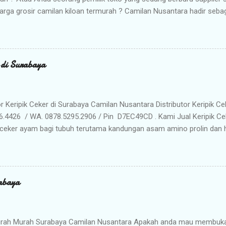
arga grosir camilan kiloan termurah ? Camilan Nusantara hadir seba
da ! Kami adalah distributor snack nusantara terpercaya yang siap m
radisional dan camilan kering berkualitas premium langsung dari gud
Memilih Camilan Nusantara sebagai Mitra Bisnis Anda ? Harga Gros
lah distributor utama, Anda mendapatkan jaminan harga termurah 
r di Surabaya
n Anda saat dijual kembali. Kualitas & Rasa Terjamin : Produk dikema
iki cita rasa khas nusantara yang sangat diminati pasar. Stok Meli
lu khawatir kehabisan barang. Gudang kami siap menyuplai kebutuhan g
or Keripik Ceker di Surabaya Camilan Nusantara Distributor Keripik Ce
6.4426 / WA. 0878.5295.2906 / Pin D7EC49CD . Kami Jual Keripik Ce
ceker ayam bagi tubuh terutama kandungan asam amino prolin dan hi
han tulang maupun untuk pertumbuhan tulang pada masa usia pertu
n makanan ringan yang digoreng hingga krispi dan garing. Bumbu 
n membuat rasa Keripik Ceker menjadi semakin menggoda. Rasa yan
eripik Ceker bisa menjadi pilihan istimewa untuk oleh-oleh keluarg
abaya
milan khas Surabaya dengan cita rasa yang enak dan tekstur yang re
anyak penikmat jajanan satu ini ketagihan. Camilan ini adalah prod
unjung atau sekedar mampir ke kota Surabaya, dan seringkali dijadik
rah Murah Surabaya Camilan Nusantara Apakah anda mau membuka b