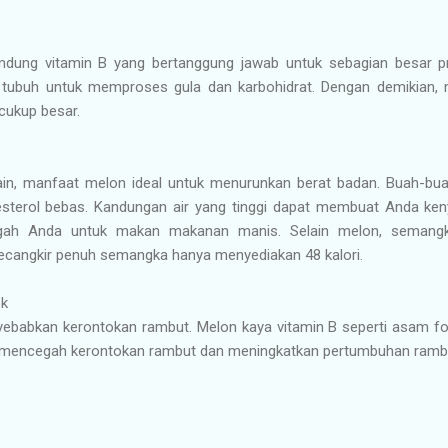
ung vitamin B yang bertanggung jawab untuk sebagian besar pr
h tubuh untuk memproses gula dan karbohidrat. Dengan demikian,
cukup besar.
ain, manfaat melon ideal untuk menurunkan berat badan. Buah-bu
lesterol bebas. Kandungan air yang tinggi dapat membuat Anda ke
ah Anda untuk makan makanan manis. Selain melon, semangk
ecangkir penuh semangka hanya menyediakan 48 kalori.
ok
babkan kerontokan rambut. Melon kaya vitamin B seperti asam folat
 mencegah kerontokan rambut dan meningkatkan pertumbuhan ramb