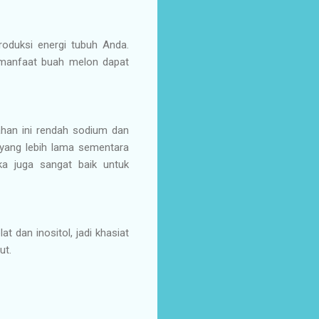
oduksi energi tubuh Anda.
 manfaat buah melon dapat
ahan ini rendah sodium dan
nyang lebih lama sementara
a juga sangat baik untuk
 dan inositol, jadi khasiat
ut.