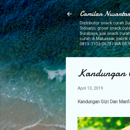
Camilan Nusantar
Distributor snack curah S
Sidoarjo, grosir snack cu
Surabaya, jual snack curah
curah di Makassar, pabrik
0813-3103-0679 l WA 087
Kandungan G
April 13, 2019
Kandungan Gizi Dan Man