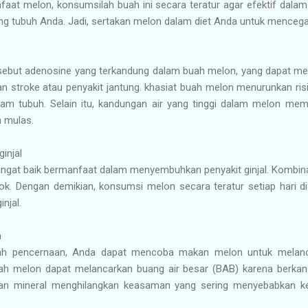
aat melon, konsumsilah buah ini secara teratur agar efektif da
g tubuh Anda. Jadi, sertakan melon dalam diet Anda untuk mencega
isebut adenosine yang terkandung dalam buah melon, yang dapat m
 stroke atau penyakit jantung. khasiat buah melon menurunkan ris
am tubuh. Selain itu, kandungan air yang tinggi dalam melon m
 mulas.
injal
sangat baik bermanfaat dalam menyembuhkan penyakit ginjal. Kombin
 Dengan demikian, konsumsi melon secara teratur setiap hari d
njal.
n
lah pencernaan, Anda dapat mencoba makan melon untuk melanc
ah melon dapat melancarkan buang air besar (BAB) karena berkan
gan mineral menghilangkan keasaman yang sering menyebabkan ke