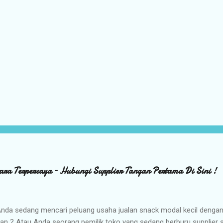
ara Terpercaya – Hubungi Supplier Tangan Pertama Di Sini !
nda sedang mencari peluang usaha jualan snack modal kecil denga
kan ? Atau Anda seorang pemilik toko yang sedang berburu supplier