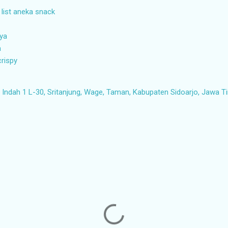
 list aneka snack
aya
a
crispy
ndah 1 L-30, Sritanjung, Wage, Taman, Kabupaten Sidoarjo, Jawa T