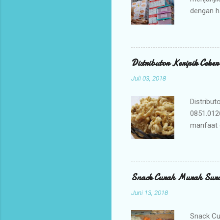
dengan h
bisnis An
jajanan t
Mengapa 
kami ada
Distributor Keripik Ceke
keuntunga
Juli 03, 2018
dan memil
tidak per
Distribut
0851.012
manfaat 
penyembu
merupaka
digunaka
membuat K
Snack Curah Murah Sur
adalah ca
Juni 13, 2018
membuat b
yang berk
Snack Cu