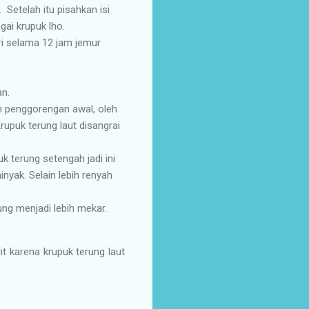
 Setelah itu pisahkan isi
agai krupuk lho.
ri selama 12 jam jemur
an.
an penggorengan awal, oleh
rupuk terung laut disangrai
k terung setengah jadi ini
yak. Selain lebih renyah
ng menjadi lebih mekar.
it karena krupuk terung laut