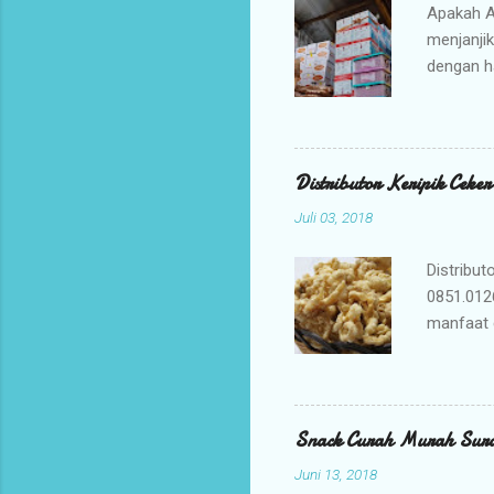
Apakah A
menjanji
dengan h
bisnis An
jajanan t
Mengapa 
kami ada
Distributor Keripik Ceke
keuntunga
Juli 03, 2018
dan memil
tidak per
Distribut
0851.012
manfaat 
penyembu
merupaka
digunaka
membuat K
Snack Curah Murah Sur
adalah ca
Juni 13, 2018
membuat b