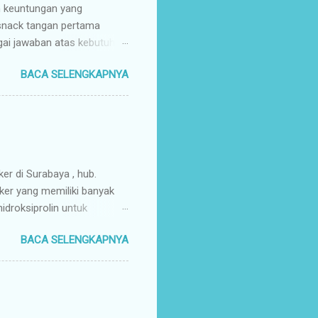
n keuntungan yang
 snack tangan pertama
gai jawaban atas kebutuhan
enyuplai berbagai jenis
BACA SELENGKAPNYA
ang pusat (tangan pertama).
ir Tangan Pertama : Karena
untuk memaksimalkan margin
s secara higienis, renyah,
mpah & Konsisten : Anda
rosir jajanan nusantar...
ker di Surabaya , hub.
ker yang memiliki banyak
droksiprolin untuk
mbuhan. Keripik Ceker
BACA SELENGKAPNYA
rempah-rempah yang
g gurih dan renyah
a. Keripik ceker ayam
nyah kriuk banget,
uk favorit para wisatawan