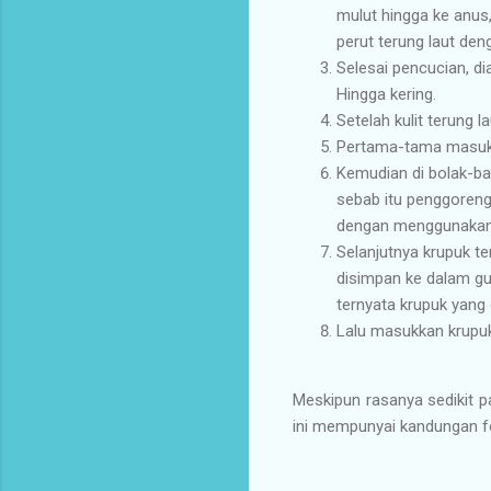
mulut hingga ke anus,
perut terung laut deng
Selesai pencucian, d
Hingga kering.
Setelah kulit terung
Pertama-tama masukka
Kemudian di bolak-bal
sebab itu penggorenga
dengan menggunakan p
Selanjutnya krupuk te
disimpan ke dalam gu
ternyata krupuk yang 
Lalu masukkan krupuk
Meskipun rasanya sedikit pa
ini mempunyai kandungan fo