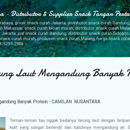
Langsung ke konten utama
a - Distributor & Supplier Snack Tangan Pert
urabaya, grosir snack curah Jakarta, distributor snack curah Bandung
rah Makassar, snack curah kiloan murah, distributor snack curah Mal
 Jakarta, jual snack curah Bandung, distributor snack curah Sidoarjo,
 snack curah murah, produsen snack curah Malang, harga snack cura
8-5295-2906
ung Laut Mengandung Banyak P
ngandung Banyak Protein - CAMILAN NUSANTARA
Teman-teman tau nggak bedanya terung laut dengan teripa
kulit yang sangat berlendir dan tubuhnya mengandung air. S