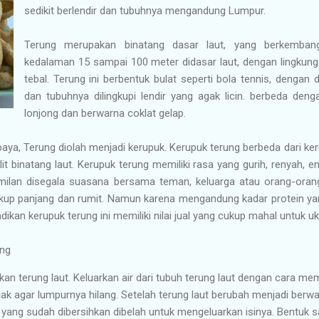
sedikit berlendir dan tubuhnya mengandung Lumpur.
Terung merupakan binatang dasar laut, yang berkemban
kedalaman 15 sampai 100 meter didasar laut, dengan lingkung
tebal. Terung ini berbentuk bulat seperti bola tennis, dengan
dan tubuhnya dilingkupi lendir yang agak licin. berbeda den
lonjong dan berwarna coklat gelap.
abaya, Terung diolah menjadi kerupuk. Kerupuk terung berbeda dari 
t binatang laut. Kerupuk terung memiliki rasa yang gurih, renyah, en
milan disegala suasana bersama teman, keluarga atau orang-orang
ukup panjang dan rumit. Namun karena mengandung kadar protein yan
dikan kerupuk terung ini memiliki nilai jual yang cukup mahal untuk 
ng
an terung laut. Keluarkan air dari tubuh terung laut dengan cara m
injak agar lumpurnya hilang. Setelah terung laut berubah menjadi berwa
yang sudah dibersihkan dibelah untuk mengeluarkan isinya. Bentuk sat