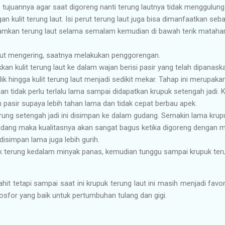
 tujuannya agar saat digoreng nanti terung lautnya tidak menggulung.
an kulit terung laut. Isi perut terung laut juga bisa dimanfaatkan seb
iamkan terung laut selama semalam kemudian di bawah terik mataha
 laut mengering, saatnya melakukan penggorengan.
n kulit terung laut ke dalam wajan berisi pasir yang telah dipanask
ik hingga kulit terung laut menjadi sedikit mekar. Tahap ini merupak
n tidak perlu terlalu lama sampai didapatkan krupuk setengah jadi. K
asir supaya lebih tahan lama dan tidak cepat berbau apek.
rung setengah jadi ini disimpan ke dalam gudang. Semakin lama krupu
dang maka kualitasnya akan sangat bagus ketika digoreng dengan min
disimpan lama juga lebih gurih.
 terung kedalam minyak panas, kemudian tunggu sampai krupuk teru
hit tetapi sampai saat ini krupuk terung laut ini masih menjadi favor
sfor yang baik untuk pertumbuhan tulang dan gigi.