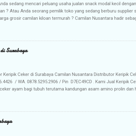
nda sedang mencari peluang usaha jualan snack modal kecil denga
kan ? Atau Anda seorang pemilik toko yang sedang berburu supplier
arga grosir camilan kiloan termurah ? Camilan Nusantara hadir seba
da ! Kami adalah distributor snack nusantara terpercaya yang siap m
radisional dan camilan kering berkualitas premium langsung dari gud
Memilih Camilan Nusantara sebagai Mitra Bisnis Anda ? Harga Gros
lah distributor utama, Anda mendapatkan jaminan harga termurah 
r di Surabaya
n Anda saat dijual kembali. Kualitas & Rasa Terjamin : Produk dikema
iki cita rasa khas nusantara yang sangat diminati pasar. Stok Meli
lu khawatir kehabisan barang. Gudang kami siap menyuplai kebutuhan g
or Keripik Ceker di Surabaya Camilan Nusantara Distributor Keripik Ce
6.4426 / WA. 0878.5295.2906 / Pin D7EC49CD . Kami Jual Keripik Ce
ceker ayam bagi tubuh terutama kandungan asam amino prolin dan hi
han tulang maupun untuk pertumbuhan tulang pada masa usia pertu
n makanan ringan yang digoreng hingga krispi dan garing. Bumbu 
n membuat rasa Keripik Ceker menjadi semakin menggoda. Rasa yan
eripik Ceker bisa menjadi pilihan istimewa untuk oleh-oleh keluarg
abaya
milan khas Surabaya dengan cita rasa yang enak dan tekstur yang re
anyak penikmat jajanan satu ini ketagihan. Camilan ini adalah prod