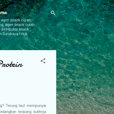
ama
, agen snack curah
ang, agen snack curah
 distributor snack
h Surabaya l Hub.
rotein
ng? Terung laut mempunyai
edangkan teripang kulitnya