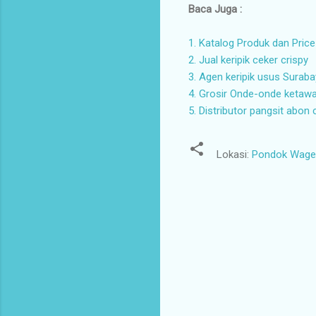
Baca Juga :
1. Katalog Produk dan Price
2. Jual keripik ceker crispy
3. Agen keripik usus Surab
4. Grosir Onde-onde ketaw
5. Distributor pangsit abon 
Lokasi:
Pondok Wage I
K
o
m
e
n
t
a