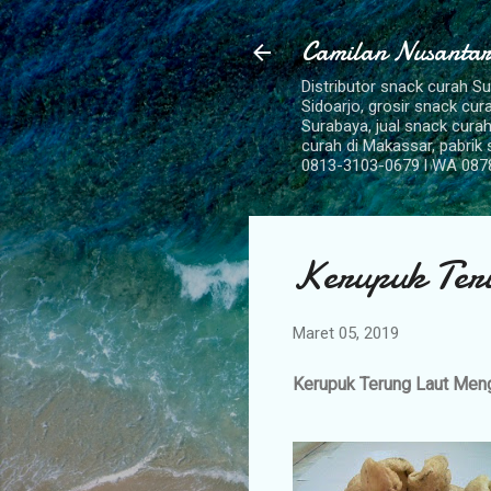
Camilan Nusantar
Distributor snack curah S
Sidoarjo, grosir snack cu
Surabaya, jual snack curah
curah di Makassar, pabrik
0813-3103-0679 l WA 087
Kerupuk Ter
Maret 05, 2019
Kerupuk Terung Laut Me