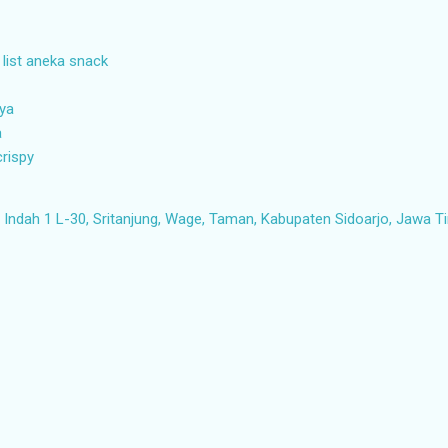
 list aneka snack
aya
a
crispy
ndah 1 L-30, Sritanjung, Wage, Taman, Kabupaten Sidoarjo, Jawa T