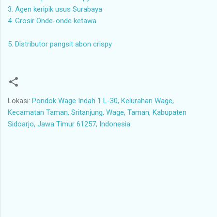
3. Agen keripik usus Surabaya
4. Grosir Onde-onde ketawa
5. Distributor pangsit abon crispy
Lokasi:
Pondok Wage Indah 1 L-30, Kelurahan Wage,
Kecamatan Taman, Sritanjung, Wage, Taman, Kabupaten
Sidoarjo, Jawa Timur 61257, Indonesia
K
o
m
e
n
t