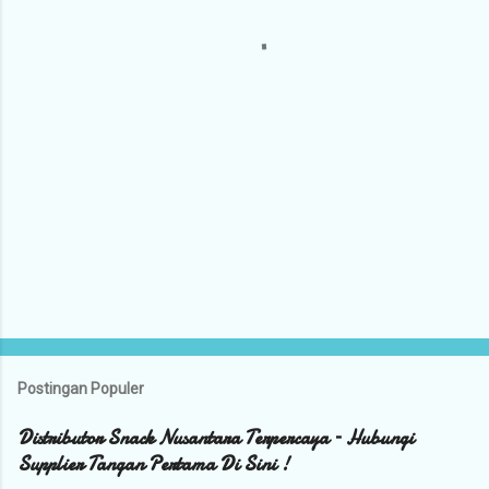
a
r
Postingan Populer
Distributor Snack Nusantara Terpercaya – Hubungi
Supplier Tangan Pertama Di Sini !