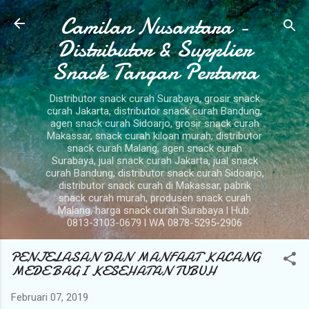
Camilan Nusantara -
Langsung ke konten utama
Distributor & Supplier
Snack Tangan Pertama
Distributor snack curah Surabaya, grosir snack
curah Jakarta, distributor snack curah Bandung,
agen snack curah Sidoarjo, grosir snack curah
Makassar, snack curah kiloan murah, distributor
snack curah Malang, agen snack curah
Surabaya, jual snack curah Jakarta, jual snack
curah Bandung, distributor snack curah Sidoarjo,
distributor snack curah di Makassar, pabrik
snack curah murah, produsen snack curah
Malang, harga snack curah Surabaya l Hub.
0813-3103-0679 l WA 0878-5295-2906
PENJELASAN DAN MANFAAT KACANG
MEDE BAGI KESEHATAN TUBUH
Februari 07, 2019