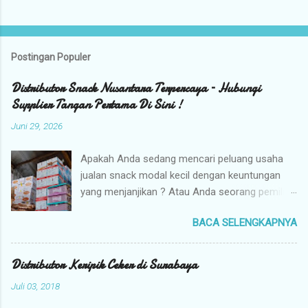
Postingan Populer
Distributor Snack Nusantara Terpercaya – Hubungi
Supplier Tangan Pertama Di Sini !
Juni 29, 2026
Apakah Anda sedang mencari peluang usaha
jualan snack modal kecil dengan keuntungan
yang menjanjikan ? Atau Anda seorang pemilik
toko yang sedang berburu supplier snack
BACA SELENGKAPNYA
tangan pertama dengan harga grosir camilan
kiloan termurah ? Camilan Nusantara hadir
sebagai jawaban atas kebutuhan bisnis Anda !
Distributor Keripik Ceker di Surabaya
Kami adalah distributor snack nusantara
Juli 03, 2018
terpercaya yang siap menyuplai berbagai jenis
jajanan tradisional dan camilan kering