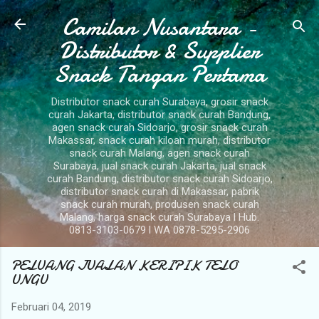
Camilan Nusantara -
Langsung ke konten utama
Distributor & Supplier
Snack Tangan Pertama
Distributor snack curah Surabaya, grosir snack
curah Jakarta, distributor snack curah Bandung,
agen snack curah Sidoarjo, grosir snack curah
Makassar, snack curah kiloan murah, distributor
snack curah Malang, agen snack curah
Surabaya, jual snack curah Jakarta, jual snack
curah Bandung, distributor snack curah Sidoarjo,
distributor snack curah di Makassar, pabrik
snack curah murah, produsen snack curah
Malang, harga snack curah Surabaya l Hub.
0813-3103-0679 l WA 0878-5295-2906
PELUANG JUALAN KERIPIK TELO
UNGU
Februari 04, 2019