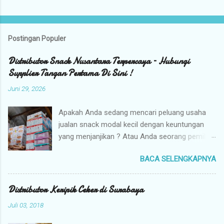
Postingan Populer
Distributor Snack Nusantara Terpercaya – Hubungi
Supplier Tangan Pertama Di Sini !
Juni 29, 2026
Apakah Anda sedang mencari peluang usaha
jualan snack modal kecil dengan keuntungan
yang menjanjikan ? Atau Anda seorang pemilik
toko yang sedang berburu supplier snack
BACA SELENGKAPNYA
tangan pertama dengan harga grosir camilan
kiloan termurah ? Camilan Nusantara hadir
sebagai jawaban atas kebutuhan bisnis Anda !
Distributor Keripik Ceker di Surabaya
Kami adalah distributor snack nusantara
Juli 03, 2018
terpercaya yang siap menyuplai berbagai jenis
jajanan tradisional dan camilan kering