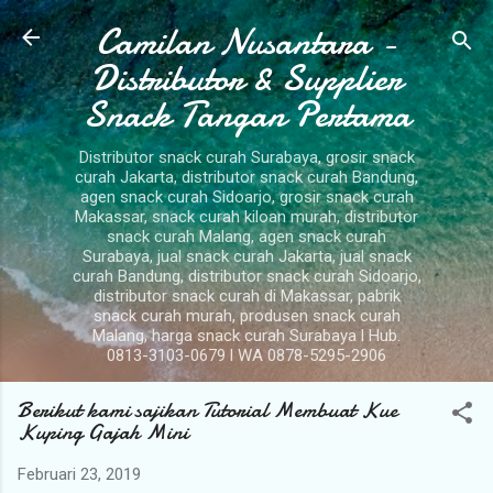
Camilan Nusantara -
Langsung ke konten utama
Distributor & Supplier
Snack Tangan Pertama
Distributor snack curah Surabaya, grosir snack
curah Jakarta, distributor snack curah Bandung,
agen snack curah Sidoarjo, grosir snack curah
Makassar, snack curah kiloan murah, distributor
snack curah Malang, agen snack curah
Surabaya, jual snack curah Jakarta, jual snack
curah Bandung, distributor snack curah Sidoarjo,
distributor snack curah di Makassar, pabrik
snack curah murah, produsen snack curah
Malang, harga snack curah Surabaya l Hub.
0813-3103-0679 l WA 0878-5295-2906
Berikut kami sajikan Tutorial Membuat Kue
Kuping Gajah Mini
Februari 23, 2019