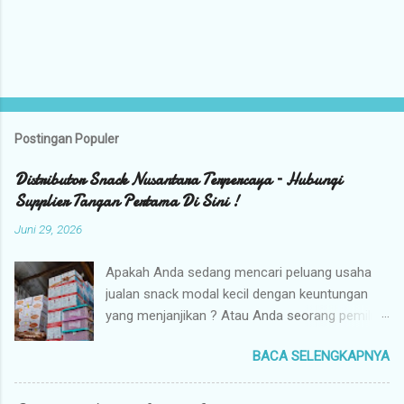
Postingan Populer
Distributor Snack Nusantara Terpercaya – Hubungi
Supplier Tangan Pertama Di Sini !
Juni 29, 2026
Apakah Anda sedang mencari peluang usaha
jualan snack modal kecil dengan keuntungan
yang menjanjikan ? Atau Anda seorang pemilik
toko yang sedang berburu supplier snack
BACA SELENGKAPNYA
tangan pertama dengan harga grosir camilan
kiloan termurah ? Camilan Nusantara hadir
sebagai jawaban atas kebutuhan bisnis Anda !