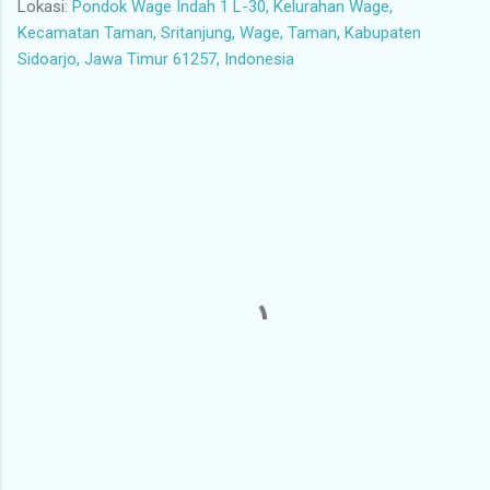
Lokasi:
Pondok Wage Indah 1 L-30, Kelurahan Wage,
Kecamatan Taman, Sritanjung, Wage, Taman, Kabupaten
Sidoarjo, Jawa Timur 61257, Indonesia
K
o
m
e
n
t
a
r