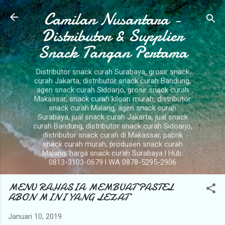
Camilan Nusantara -
Langsung ke konten utama
Distributor & Supplier
Snack Tangan Pertama
Distributor snack curah Surabaya, grosir snack
curah Jakarta, distributor snack curah Bandung,
agen snack curah Sidoarjo, grosir snack curah
Makassar, snack curah kiloan murah, distributor
snack curah Malang, agen snack curah
Surabaya, jual snack curah Jakarta, jual snack
curah Bandung, distributor snack curah Sidoarjo,
distributor snack curah di Makassar, pabrik
snack curah murah, produsen snack curah
Malang, harga snack curah Surabaya l Hub.
0813-3103-0679 l WA 0878-5295-2906
MENU RAHASIA MEMBUAT PASTEL
ABON MINI YANG LEZAT
Januari 10, 2019