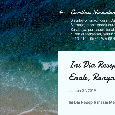
Camilan Nusantar
Distributor snack curah S
Sidoarjo, grosir snack cu
Surabaya, jual snack curah
curah di Makassar, pabrik
0813-3103-0679 l WA 087
Ini Dia Res
Enak, Renya
Januari 07, 2019
Ini Dia Resep Rahasia Me