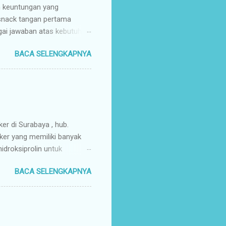
n keuntungan yang
 snack tangan pertama
gai jawaban atas kebutuhan
enyuplai berbagai jenis
BACA SELENGKAPNYA
ang pusat (tangan pertama).
ir Tangan Pertama : Karena
untuk memaksimalkan margin
s secara higienis, renyah,
mpah & Konsisten : Anda
rosir jajanan nusantar...
ker di Surabaya , hub.
ker yang memiliki banyak
droksiprolin untuk
mbuhan. Keripik Ceker
BACA SELENGKAPNYA
rempah-rempah yang
g gurih dan renyah
a. Keripik ceker ayam
nyah kriuk banget,
uk favorit para wisatawan