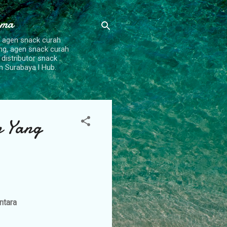
ama
, agen snack curah
ang, agen snack curah
 distributor snack
h Surabaya l Hub.
n Yang
ntara