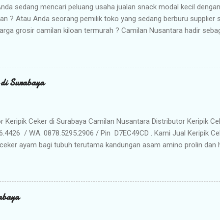
nda sedang mencari peluang usaha jualan snack modal kecil denga
kan ? Atau Anda seorang pemilik toko yang sedang berburu supplier
arga grosir camilan kiloan termurah ? Camilan Nusantara hadir seba
da ! Kami adalah distributor snack nusantara terpercaya yang siap m
radisional dan camilan kering berkualitas premium langsung dari gud
Memilih Camilan Nusantara sebagai Mitra Bisnis Anda ? Harga Gros
lah distributor utama, Anda mendapatkan jaminan harga termurah 
r di Surabaya
n Anda saat dijual kembali. Kualitas & Rasa Terjamin : Produk dikema
iki cita rasa khas nusantara yang sangat diminati pasar. Stok Meli
lu khawatir kehabisan barang. Gudang kami siap menyuplai kebutuhan g
or Keripik Ceker di Surabaya Camilan Nusantara Distributor Keripik Ce
6.4426 / WA. 0878.5295.2906 / Pin D7EC49CD . Kami Jual Keripik Ce
ceker ayam bagi tubuh terutama kandungan asam amino prolin dan hi
han tulang maupun untuk pertumbuhan tulang pada masa usia pertu
n makanan ringan yang digoreng hingga krispi dan garing. Bumbu 
n membuat rasa Keripik Ceker menjadi semakin menggoda. Rasa yan
eripik Ceker bisa menjadi pilihan istimewa untuk oleh-oleh keluarg
abaya
milan khas Surabaya dengan cita rasa yang enak dan tekstur yang re
anyak penikmat jajanan satu ini ketagihan. Camilan ini adalah prod