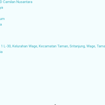
UD Camilan Nusantara
ya
yum
ya
1 L-30, Kelurahan Wage, Kecamatan Taman, Sritanjung, Wage, Taman
ia