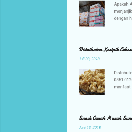
Apakah A
menjanji
dengan h
bisnis An
jajanan t
Mengapa 
kami ada
Distributor Keripik Ceke
keuntunga
Juli 03, 2018
dan memil
tidak per
Distribut
0851.012
manfaat 
penyembu
merupaka
digunaka
membuat K
Snack Curah Murah Sur
adalah ca
Juni 13, 2018
membuat b