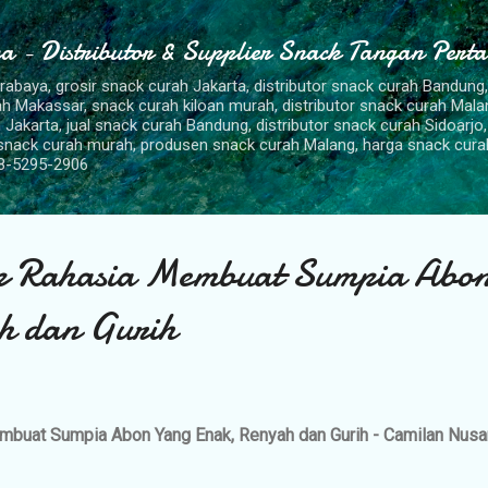
Langsung ke konten utama
a - Distributor & Supplier Snack Tangan Pert
urabaya, grosir snack curah Jakarta, distributor snack curah Bandung
rah Makassar, snack curah kiloan murah, distributor snack curah Mal
 Jakarta, jual snack curah Bandung, distributor snack curah Sidoarjo,
 snack curah murah, produsen snack curah Malang, harga snack cura
8-5295-2906
ep Rahasia Membuat Sumpia Abo
h dan Gurih
mbuat Sumpia Abon Yang Enak, Renyah dan Gurih - Camilan Nusa