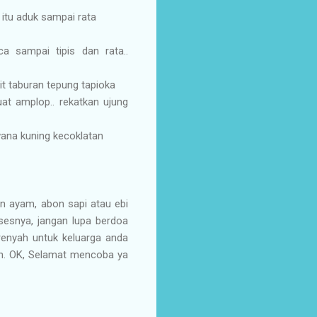
 itu aduk sampai rata
a sampai tipis dan rata..
kit taburan tepung tapioka
uat amplop.. rekatkan ujung
ana kuning kecoklatan
on ayam, abon sapi atau ebi
osesnya, jangan lupa berdoa
renyah untuk keluarga anda
kan. OK, Selamat mencoba ya