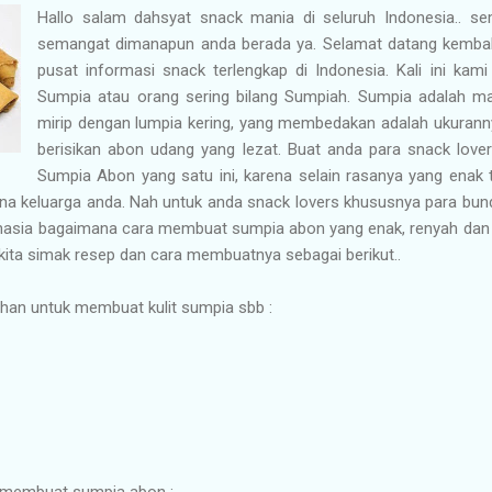
Hallo salam dahsyat snack mania di seluruh Indonesia.. se
semangat dimanapun anda berada ya. Selamat datang kembali 
pusat informasi snack terlengkap di Indonesia. Kali ini kami
Sumpia atau orang sering bilang Sumpiah. Sumpia adalah ma
mirip dengan lumpia kering, yang membedakan adalah ukurannya
berisikan abon udang yang lezat. Buat anda para snack lover
Sumpia Abon yang satu ini, karena selain rasanya yang enak 
a keluarga anda. Nah untuk anda snack lovers khususnya para bunda
ahasia bagaimana cara membuat sumpia abon yang enak, renyah dan
 kita simak resep dan cara membuatnya sebagai berikut..
han untuk membuat kulit sumpia sbb :
a membuat sumpia abon :