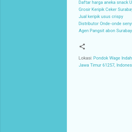
Daftar harga aneka snack 
Grosir Keripik Ceker Suraba
Jual keripik usus crispy
Distributor Onde-onde sen
Agen Pangsit abon Suraba
Lokasi:
Pondok Wage Indah 
Jawa Timur 61257, Indones
K
o
m
e
n
t
a