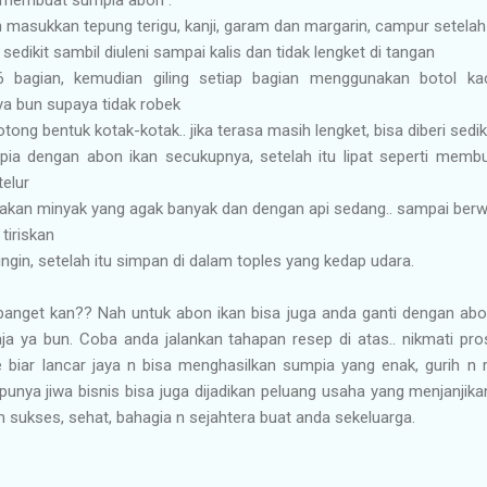
 masukkan tepung terigu, kanji, garam dan margarin, campur setelah
 sedikit sambil diuleni sampai kalis dan tidak lengket di tangan
 bagian, kemudian giling setiap bagian menggunakan botol kac
ya bun supaya tidak robek
otong bentuk kotak-kotak.. jika terasa masih lengket, bisa diberi sedi
umpia dengan abon ikan secukupnya, setelah itu lipat seperti memb
telur
kan minyak yang agak banyak dan dengan api sedang.. sampai berw
tiriskan
ngin, setelah itu simpan di dalam toples yang kedap udara.
 banget kan?? Nah untuk abon ikan bisa juga anda ganti dengan ab
ja ya bun. Coba anda jalankan tahapan resep di atas.. nikmati pr
 biar lancar jaya n bisa menghasilkan sumpia yang enak, gurih n 
 punya jiwa bisnis bisa juga dijadikan peluang usaha yang menjanji
 sukses, sehat, bahagia n sejahtera buat anda sekeluarga.