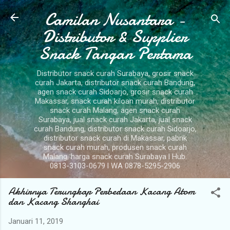
Camilan Nusantara -
Langsung ke konten utama
Distributor & Supplier
Snack Tangan Pertama
Distributor snack curah Surabaya, grosir snack
curah Jakarta, distributor snack curah Bandung,
agen snack curah Sidoarjo, grosir snack curah
Makassar, snack curah kiloan murah, distributor
snack curah Malang, agen snack curah
Surabaya, jual snack curah Jakarta, jual snack
curah Bandung, distributor snack curah Sidoarjo,
distributor snack curah di Makassar, pabrik
snack curah murah, produsen snack curah
Malang, harga snack curah Surabaya l Hub.
0813-3103-0679 l WA 0878-5295-2906
Akhirnya Terungkap Perbedaan Kacang Atom
dan Kacang Shanghai
Januari 11, 2019