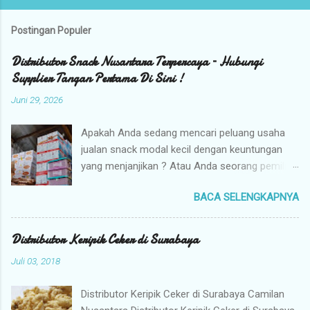
Postingan Populer
Distributor Snack Nusantara Terpercaya – Hubungi
Supplier Tangan Pertama Di Sini !
Juni 29, 2026
Apakah Anda sedang mencari peluang usaha
jualan snack modal kecil dengan keuntungan
yang menjanjikan ? Atau Anda seorang pemilik
toko yang sedang berburu supplier snack
BACA SELENGKAPNYA
tangan pertama dengan harga grosir camilan
kiloan termurah ? Camilan Nusantara hadir
sebagai jawaban atas kebutuhan bisnis Anda !
Distributor Keripik Ceker di Surabaya
Kami adalah distributor snack nusantara
Juli 03, 2018
terpercaya yang siap menyuplai berbagai jenis
jajanan tradisional dan camilan kering
Distributor Keripik Ceker di Surabaya Camilan
berkualitas premium langsung dari gudang