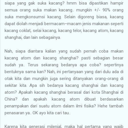
siapa yang gak suka kacang? hmm bisa dipastikan hampir
semua orang suka makan kacang.. mungkin +/- 90% orang
suka mengkonsumsi kacang. Selain digoreng biasa, kacang
dapat diolah menjadi bermacam–macam jenis makanan seperti
kacang coklat, selai kacang, kacang telor, kacang atom, kacang
shanghai, dan lain sebagainya.
Nah, siapa diantara kalian yang sudah pernah coba makan
kacang atom dan kacang shanghai? pasti sebagian besar
sudah ya.. Terus sekarang bedanya apa coba? sepertinya
bentuknya sama kan? Nah, ini pertanyaan yang dari dulu ada di
otak kita dan mungkin juga sering ditanyakan orang-orang di
sekitar kita. Apa sih bedanya kacang shanghai dan kacang
atom? Apakah kacang shanghai berasal dari kota Shanghai di
China? dan apakah kacang atom dibuat berdasarkan
penampakan dari suatu atom dalam ilmi fisika? Hehe tambah
penasaran ya.. OK ayo kita cari tau..
Karena kita generasi milenial, maka hal pertama yang wajib