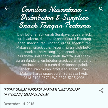
Camilan Nusantara -
Langsung ke konten utama
Distributor & Supplier
Snack Tangan Pertama
Distributor snack curah Surabaya, grosir snack
curah Jakarta, distributor snack curah Bandung,
agen snack curah Sidoarjo, grosir snack curah
Makassar, snack curah kiloan murah, distributor
snack curah Malang, agen snack curah
Surabaya, jual snack curah Jakarta, jual snack
curah Bandung, distributor snack curah Sidoarjo,
distributor snack curah di Makassar, pabrik
snack curah murah, produsen snack curah
Malang, harga snack curah Surabaya l Hub.
0813-3103-0679 l WA 0878-5295-2906
TIPS DAN RESEP MEMBUAT SALE
PISANG RUMAHAN
Desember 14, 2018