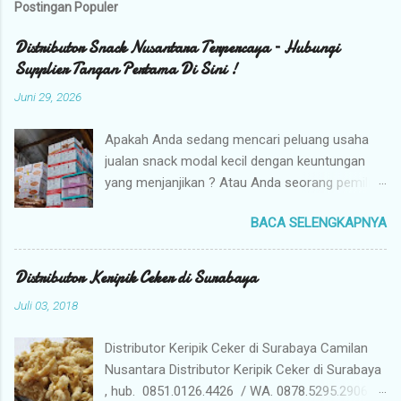
Postingan Populer
Distributor Snack Nusantara Terpercaya – Hubungi
Supplier Tangan Pertama Di Sini !
Juni 29, 2026
Apakah Anda sedang mencari peluang usaha
jualan snack modal kecil dengan keuntungan
yang menjanjikan ? Atau Anda seorang pemilik
toko yang sedang berburu supplier snack
BACA SELENGKAPNYA
tangan pertama dengan harga grosir camilan
kiloan termurah ? Camilan Nusantara hadir
sebagai jawaban atas kebutuhan bisnis Anda !
Distributor Keripik Ceker di Surabaya
Kami adalah distributor snack nusantara
Juli 03, 2018
terpercaya yang siap menyuplai berbagai jenis
jajanan tradisional dan camilan kering
Distributor Keripik Ceker di Surabaya Camilan
berkualitas premium langsung dari gudang
Nusantara Distributor Keripik Ceker di Surabaya
pusat (tangan pertama). Mengapa Memilih
, hub. 0851.0126.4426 / WA. 0878.5295.2906 /
Camilan Nusantara sebagai Mitra Bisnis Anda ?