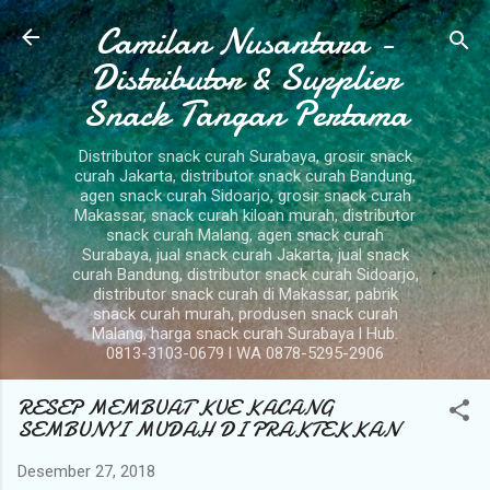
Camilan Nusantara -
Langsung ke konten utama
Distributor & Supplier
Snack Tangan Pertama
Distributor snack curah Surabaya, grosir snack
curah Jakarta, distributor snack curah Bandung,
agen snack curah Sidoarjo, grosir snack curah
Makassar, snack curah kiloan murah, distributor
snack curah Malang, agen snack curah
Surabaya, jual snack curah Jakarta, jual snack
curah Bandung, distributor snack curah Sidoarjo,
distributor snack curah di Makassar, pabrik
snack curah murah, produsen snack curah
Malang, harga snack curah Surabaya l Hub.
0813-3103-0679 l WA 0878-5295-2906
RESEP MEMBUAT KUE KACANG
SEMBUNYI MUDAH DI PRAKTEKKAN
Desember 27, 2018