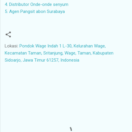
4. Distributor Onde-onde senyum
5. Agen Pangsit abon Surabaya
Lokasi:
Pondok Wage Indah 1 L-30, Kelurahan Wage,
Kecamatan Taman, Sritanjung, Wage, Taman, Kabupaten
Sidoarjo, Jawa Timur 61257, Indonesia
K
o
m
e
n
t
a
r