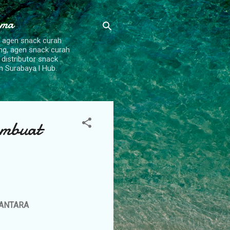
ama
, agen snack curah
ang, agen snack curah
 distributor snack
h Surabaya l Hub.
embuat
SANTARA