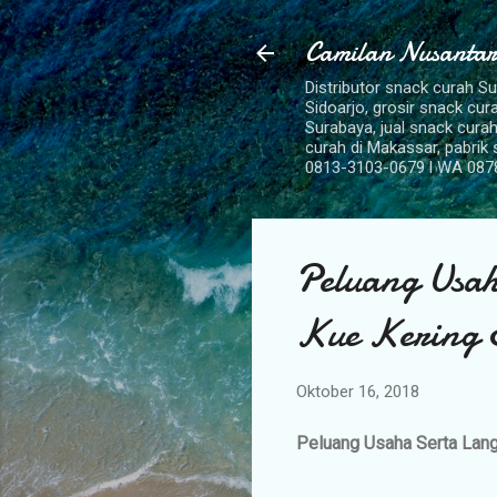
Camilan Nusantar
Distributor snack curah S
Sidoarjo, grosir snack cu
Surabaya, jual snack curah
curah di Makassar, pabrik
0813-3103-0679 l WA 087
Peluang Usa
Kue Kering
Oktober 16, 2018
Peluang Usaha Serta La