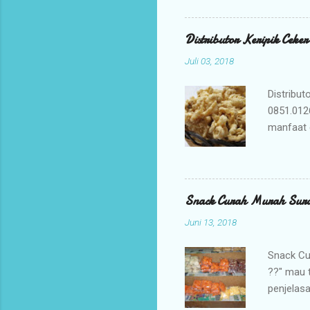
Mengapa 
kami ada
Distributor Keripik Ceke
keuntunga
Juli 03, 2018
dan memil
tidak per
Distribut
0851.012
manfaat 
penyembu
merupaka
digunaka
membuat K
Snack Curah Murah Sur
adalah ca
Juni 13, 2018
membuat b
yang berk
Snack Cu
??" mau 
penjelasa
jadi sal