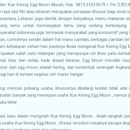
lier Kue Kering Egg Moon Murah, Hub. 0813.3103.0679 / Pin D7EC
i raya idul fitri atau lebaran merupakan perayaan khusus bagi umat 
usantara, Lebaran juga identik dengan banyaknya menu makanan dan
ruang tamu untuk memanjakan tamu yang sedang berkunjung, 
yarakat indonesia juga termasuk masyarakat yang konsumtif yang tid
tan, contohnya sendiri dalam hal manu camilan, berbagai camilan ter
am kehidupan sehari-hari pastinya Anda mengenal Kue Kering Egg
upakan salah satu hidangan yang mempunyai ciri khas yaitu bentu
tuk telur dan selalu hadir disaat lebaran. Egg Moon memiliki ras
stur dari egg moon adalah kering, dan berbentuk setengah lingkar
pagi hari di temani segelas teh manis hangat.
g mencari peluang usaha, khususnya dibidang kuniler tidak ada 
sudah banyak yang menerjuni usaha Kue Kering Egg Moon , namun jika
ka lebar.
asi baru dalam mengolah Kue Kering Egg Moon , itulah langkah p
i usaha Kue Kering Egg Moon . Kreasi tersebut misalnya berupa disp
ombang, lambang cinta dan seterusnya.