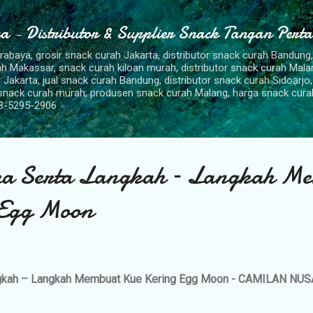
Langsung ke konten utama
a - Distributor & Supplier Snack Tangan Pert
urabaya, grosir snack curah Jakarta, distributor snack curah Bandung
rah Makassar, snack curah kiloan murah, distributor snack curah Mal
 Jakarta, jual snack curah Bandung, distributor snack curah Sidoarjo,
 snack curah murah, produsen snack curah Malang, harga snack cura
8-5295-2906
ha Serta Langkah – Langkah M
 Egg Moon
ngkah – Langkah Membuat Kue Kering Egg Moon - CAMILAN NU