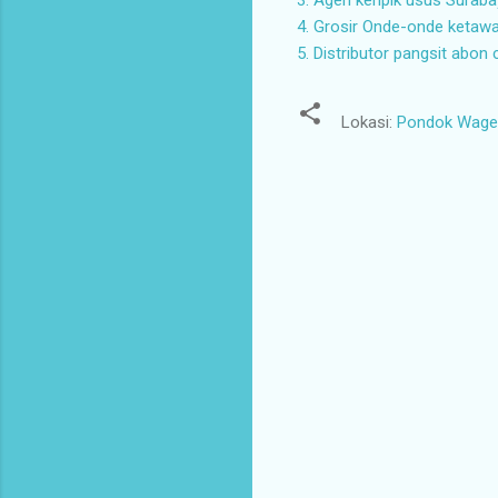
4. Grosir Onde-onde ketaw
5. Distributor pangsit abon 
Lokasi:
Pondok Wage I
K
o
m
e
n
t
a
r