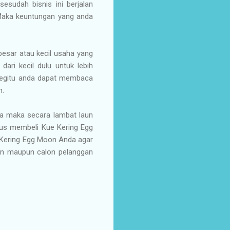
sudah bisnis ini berjalan
Maka keuntungan yang anda
esar atau kecil usaha yang
ri kecil dulu untuk lebih
 begitu anda dapat membaca
n.
ha maka secara lambat laun
rus membeli Kue Kering Egg
e Kering Egg Moon Anda agar
an maupun calon pelanggan