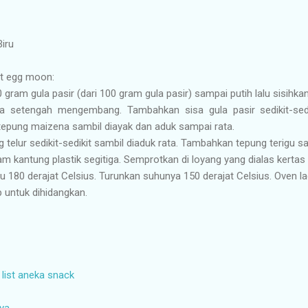
iru
t egg moon:
 gram gula pasir (dari 100 gram gula pasir) sampai putih lalu sisihkan 
ga setengah mengembang. Tambahkan sisa gula pasir sedikit-sed
pung maizena sambil diayak dan aduk sampai rata.
telur sedikit-sedikit sambil diaduk rata. Tambahkan tepung terigu sa
m kantung plastik segitiga. Semprotkan di loyang yang dialas kertas
 180 derajat Celsius. Turunkan suhunya 150 derajat Celsius. Oven la
 untuk dihidangkan.
 list aneka snack
aya