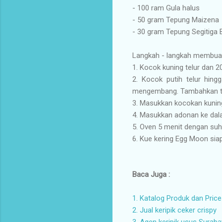
- 100 ram Gula halus
- 50 gram Tepung Maizena
- 30 gram Tepung Segitiga B
Langkah - langkah membua
1. Kocok kuning telur dan 20
2. Kocok putih telur hing
mengembang. Tambahkan te
3. Masukkan kocokan kuning 
4. Masukkan adonan ke dala
5. Oven 5 menit dengan suhu
6. Kue kering Egg Moon siap
Baca Juga :
1. Katalog Produk dan Price
2. Jual keripik ceker crispy
3. Agen keripik usus Surab