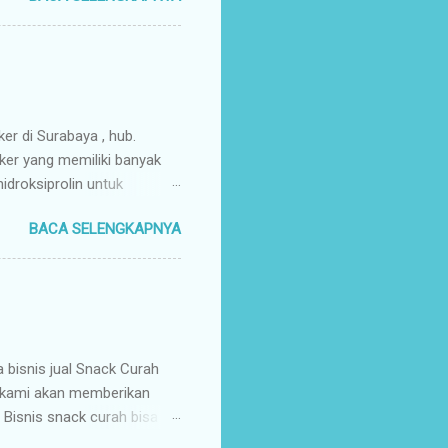
ir Tangan Pertama : Karena
untuk memaksimalkan margin
s secara higienis, renyah,
mpah & Konsisten : Anda
rosir jajanan nusantar...
ker di Surabaya , hub.
ker yang memiliki banyak
droksiprolin untuk
mbuhan. Keripik Ceker
BACA SELENGKAPNYA
rempah-rempah yang
g gurih dan renyah
a. Keripik ceker ayam
nyah kriuk banget,
uk favorit para wisatawan
an buah tangan a...
isnis jual Snack Curah
, kami akan memberikan
 Bisnis snack curah bisa
 & mendatangkan keuntungan