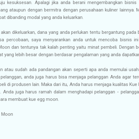
u kesuksesan. Apalagi jika anda berani mengembangkan bisnis se
ng ataupun dengan bermitra dengan perusahaan kuliner lainnya. 
lipat dibanding modal yang anda keluarkan.
akan dikeluarkan, dana yang anda perlukan tentu bergantung pada b
a percobaan, saya menyarankan anda untuk mencoba bisnis ini da
oon dan tentunya tak kalah penting yaitu minat pembeli. Dengan
t yang lebih besar dengan berdasar pengalaman yang anda dapatka
kan atau sudah ada pandangan akan seperti apa anda memulai usa
 pelanggan, anda juga harus bisa menjaga pelanggan Anda agar te
i di produsen lain. Maka dari itu, Anda harus menjaga kualitas Ku
ya. Anda juga harus ramah dalam menghadapi pelanggan - pelangg
n cara membuat kue egg moon.
g Moon