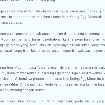
 semestinya dibikin lebih bervariasi, mulai dari manis, pedas, gur
n melakukan percobaan sebelum usaha Kue Kering Egg Moon dibuk
rasa berbeda.
 penentu kelancaran sebuah usaha adalah dimana anda menentukan l
 Moon ini memang harus diperhatikan karena pemilihan lokasi 
g Egg Moon yang Anda jalankan. Sebaiknya pilihlah lokasi yang str
yakarat seperti di lokasi perbelanjaan seperti swalayan, superma
ing Egg Moon ini bisa Anda lakukan dengan memasarkan di berbag
n itu, untuk memasarkan Kue Kering Egg Moon juga bisa ditawarkan 
 makanan. Sebetulnya proses pemasaran Kue Kering Egg Moon itu bi
ri kreatifitas Anda, jadi bagi Anda yang ingin memasarkannya bis
bisa berkembang dengan mudah.
ungan bisnis Kue Kering Egg Moon termasuk pada bisnis yang