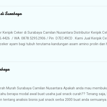
Memilih Camilan Nusantara sebagai Mitra Bisnis Anda ? Harga Gros
lah distributor utama, Anda mendapatkan jaminan harga termurah 
r di Surabaya
n Anda saat dijual kembali. Kualitas & Rasa Terjamin : Produk dikema
iki cita rasa khas nusantara yang sangat diminati pasar. Stok Meli
lu khawatir kehabisan barang. Gudang kami siap menyuplai kebutuhan g
or Keripik Ceker di Surabaya Camilan Nusantara Distributor Keripik Ce
6.4426 / WA. 0878.5295.2906 / Pin D7EC49CD . Kami Jual Keripik Ce
ceker ayam bagi tubuh terutama kandungan asam amino prolin dan hi
han tulang maupun untuk pertumbuhan tulang pada masa usia pertu
n makanan ringan yang digoreng hingga krispi dan garing. Bumbu 
n membuat rasa Keripik Ceker menjadi semakin menggoda. Rasa yan
eripik Ceker bisa menjadi pilihan istimewa untuk oleh-oleh keluarg
abaya
milan khas Surabaya dengan cita rasa yang enak dan tekstur yang re
anyak penikmat jajanan satu ini ketagihan. Camilan ini adalah prod
unjung atau sekedar mampir ke kota Surabaya, dan seringkali dijadik
rah Murah Surabaya Camilan Nusantara Apakah anda mau membuka b
tahu berapa modal awal buat usaha jual snack curah?? Tenang saja
n tentang analisis bisnis jual snack serba 2000 buat anda semuanya.
ah satu peluang bisnis usaha pada saat ini yang lumayan prospektif