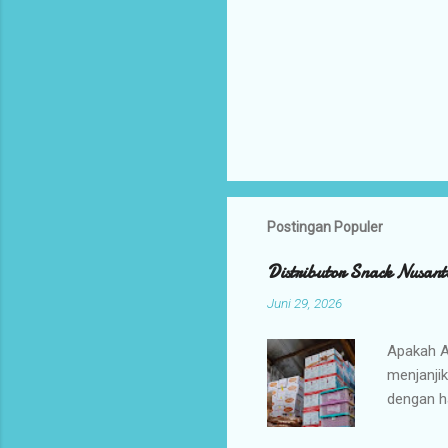
Postingan Populer
Distributor Snack Nusant
Juni 29, 2026
Apakah A
menjanji
dengan h
bisnis An
jajanan t