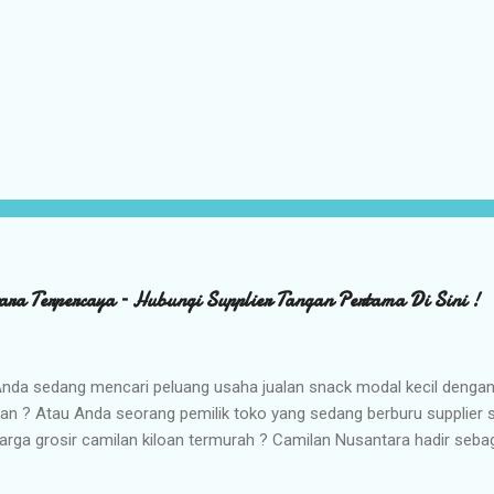
ara Terpercaya – Hubungi Supplier Tangan Pertama Di Sini !
nda sedang mencari peluang usaha jualan snack modal kecil denga
kan ? Atau Anda seorang pemilik toko yang sedang berburu supplier
arga grosir camilan kiloan termurah ? Camilan Nusantara hadir seba
da ! Kami adalah distributor snack nusantara terpercaya yang siap m
radisional dan camilan kering berkualitas premium langsung dari gud