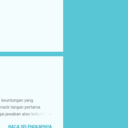
n keuntungan yang
 snack tangan pertama
gai jawaban atas kebutuhan
enyuplai berbagai jenis
BACA SELENGKAPNYA
ang pusat (tangan pertama).