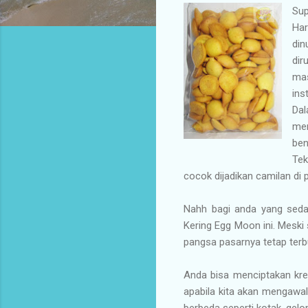
Sup
Har
din
di
mas
ins
Dal
mer
ben
Tek
cocok dijadikan camilan di 
Nahh bagi anda yang sedan
Kering Egg Moon ini. Meski 
pangsa pasarnya tetap terbu
Anda bisa menciptakan kre
apabila kita akan mengawal
berbeda seperti kotak, gel