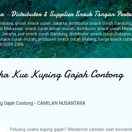
Langsung ke konten utama
a - Distributor & Supplier Snack Tangan Pert
urabaya, grosir snack curah Jakarta, distributor snack curah Bandung
rah Makassar, snack curah kiloan murah, distributor snack curah Mal
 Jakarta, jual snack curah Bandung, distributor snack curah Sidoarjo,
 snack curah murah, produsen snack curah Malang, harga snack cura
8-5295-2906
ha Kue Kuping Gajah Contong
ng Gajah Contong - CAMILAN NUSANTARA
Peluang usaha kuping gajah? Menikmati camilan saat bersan