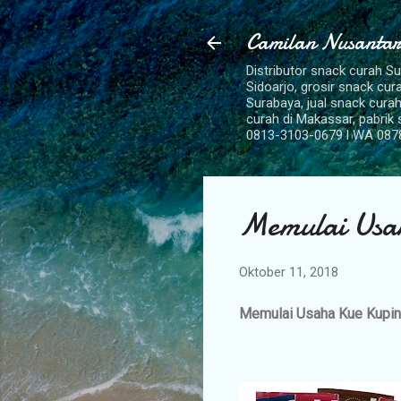
Camilan Nusantar
Distributor snack curah S
Sidoarjo, grosir snack cu
Surabaya, jual snack curah
curah di Makassar, pabrik
0813-3103-0679 l WA 087
Memulai Usa
Oktober 11, 2018
Memulai Usaha Kue Kupi