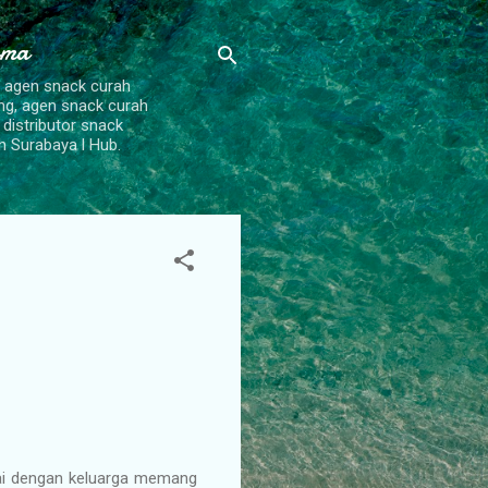
ama
, agen snack curah
ang, agen snack curah
 distributor snack
h Surabaya l Hub.
tai dengan keluarga memang