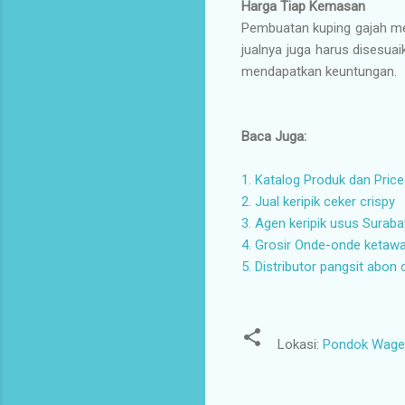
Harga Tiap Kemasan
Pembuatan kuping gajah me
jualnya juga harus disesua
mendapatkan keuntungan.
Baca Juga:
1. Katalog Produk dan Price
2. Jual keripik ceker crispy
3. Agen keripik usus Surab
4. Grosir Onde-onde ketaw
5. Distributor pangsit abon 
Lokasi:
Pondok Wage I
K