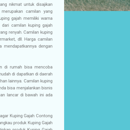
ang nikmat untuk disajikan
h merupakan camilan yang
kuping gajah memiliki warna
 dari camilan kuping gajah
yang renyah. Camilan kuping
rmarket, dll. Harga camilan
isa mendapatkannya dengan
an di rumah bisa mencoba
udah di dapatkan di daerah
ahan lainnya. Camilan kuping
da bisa menjalankan bisnis
an lancar di bawah ini ada
 agar Kuping Gajah Contong
jangkau produk Kuping Gajah
itipkan produk Kuping Gajah