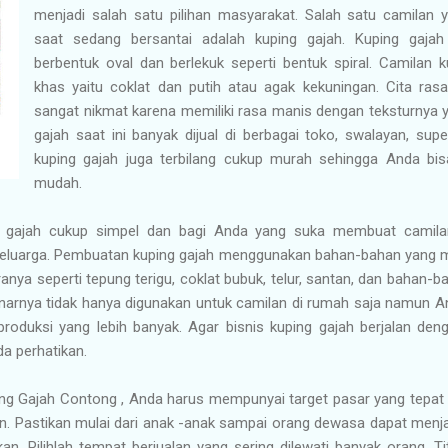
menjadi salah satu pilihan masyarakat. Salah satu camilan y
saat sedang bersantai adalah kuping gajah. Kuping gaja
berbentuk oval dan berlekuk seperti bentuk spiral. Camilan 
khas yaitu coklat dan putih atau agak kekuningan. Cita rasa
sangat nikmat karena memiliki rasa manis dengan teksturnya 
gajah saat ini banyak dijual di berbagai toko, swalayan, supe
kuping gajah juga terbilang cukup murah sehingga Anda b
mudah.
 gajah cukup simpel dan bagi Anda yang suka membuat camil
eluarga. Pembuatan kuping gajah menggunakan bahan-bahan yang m
anya seperti tepung terigu, coklat bubuk, telur, santan, dan bahan-b
narnya tidak hanya digunakan untuk camilan di rumah saja namun An
oduksi yang lebih banyak. Agar bisnis kuping gajah berjalan deng
a perhatikan.
g Gajah Contong , Anda harus mempunyai target pasar yang tepat
an. Pastikan mulai dari anak -anak sampai orang dewasa dapat men
. Pilihlah tempat berjualan yang sering dilewati banyak orang. T