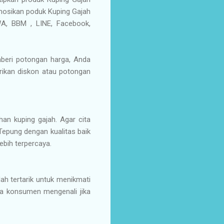
mosikan poduk Kuping Gajah
A, BBM , LINE, Facebook,
beri potongan harga, Anda
rikan diskon atau potongan
an kuping gajah. Agar cita
Tepung dengan kualitas baik
ebih terpercaya.
 tertarik untuk menikmati
ga konsumen mengenali jika