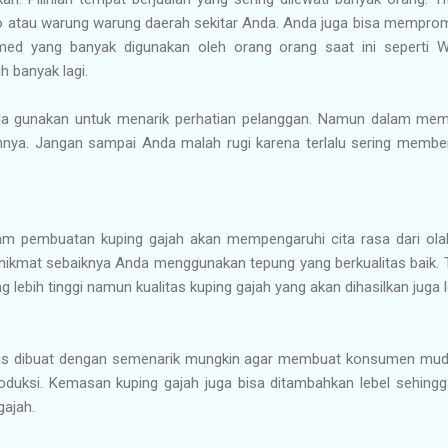
o atau warung warung daerah sekitar Anda. Anda juga bisa mempro
ed yang banyak digunakan oleh orang orang saat ini seperti W
h banyak lagi.
a gunakan untuk menarik perhatian pelanggan. Namun dalam mem
ya. Jangan sampai Anda malah rugi karena terlalu sering membe
m pembuatan kuping gajah akan mempengaruhi cita rasa dari olah
nikmat sebaiknya Anda menggunakan tepung yang berkualitas baik. 
g lebih tinggi namun kualitas kuping gajah yang akan dihasilkan juga l
us dibuat dengan semenarik mungkin agar membuat konsumen mudah
oduksi. Kemasan kuping gajah juga bisa ditambahkan lebel sehing
ajah.