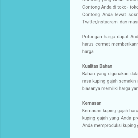
Contong Anda di toko- tok
Contong Anda lewat sosm
Twitter,Instagram, dan masi
Potongan harga dapat And
harus cermat memberikannn
harga.
Kualitas Bahan
Bahan yang digunakan dala
rasa kuping gajah semakin 
biasanya memiliki harga yan
Kemasan
Kemasan kuping gajah har
kuping gajah yang Anda pr
Anda memproduksi kuping g