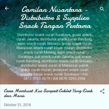
Camilan Nusantara -
Langsung ke konten utama
Distributor & Supplier
Snack Tangan Pertama
Distributor snack curah Surabaya, grosir snack
curah Jakarta, distributor snack curah Bandung,
agen snack curah Sidoarjo, grosir snack curah
Makassar, snack curah kiloan murah, distributor
snack curah Malang, agen snack curah
Surabaya, jual snack curah Jakarta, jual snack
curah Bandung, distributor snack curah Sidoarjo,
distributor snack curah di Makassar, pabrik
snack curah murah, produsen snack curah
Malang, harga snack curah Surabaya l Hub.
0813-3103-0679 l WA 0878-5295-2906
Cara Membuat Kue Semprit Coklat Yang Enak
dan Manis
Oktober 31, 2018