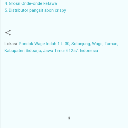
4. Grosir Onde-onde ketawa
5. Distributor pangsit abon crispy
Lokasi:
Pondok Wage Indah 1 L-30, Sritanjung, Wage, Taman,
Kabupaten Sidoarjo, Jawa Timur 61257, Indonesia
K
o
m
e
n
t
a
r