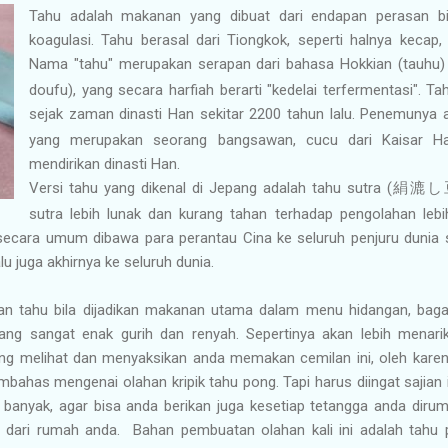
Tahu adalah makanan yang dibuat dari endapan perasan bi
koagulasi. Tahu berasal dari Tiongkok, seperti halnya kecap,
Nama "tahu" merupakan serapan dari bahasa Hokkian (tauhu)
doufu), yang secara harfiah berarti "kedelai terfermentasi". Ta
sejak zaman dinasti Han sekitar 2200 tahun lalu. Penemunya 
yang merupakan seorang bangsawan, cucu dari Kaisar H
mendirikan dinasti Han.
Versi tahu yang dikenal di Jepang adalah tahu sutra (
絹漉し
sutra lebih lunak dan kurang tahan terhadap pengolahan lebih
ecara umum dibawa para perantau Cina ke seluruh penjuru dunia
lu juga akhirnya ke seluruh dunia.
han tahu bila dijadikan makanan utama dalam menu hidangan, baga
ang sangat enak gurih dan renyah. Sepertinya akan lebih menari
g melihat dan menyaksikan anda memakan cemilan ini, oleh karena
mbahas mengenai olahan kripik tahu pong. Tapi harus diingat sajian 
 banyak, agar bisa anda berikan juga kesetiap tetangga anda dirum
p dari rumah anda. Bahan pembuatan olahan kali ini adalah tahu 