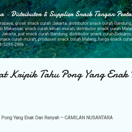
Langsung ke konten utama
a - Distributor & Supplier Snack Tangan Pert
urabaya, grosir snack curah Jakarta, distributor snack curah Bandung
rah Makassar, snack curah kiloan murah, distributor snack curah Mal
 Jakarta, jual snack curah Bandung, distributor snack curah Sidoarjo,
 snack curah murah, produsen snack curah Malang, harga snack cura
8-5295-2906
t Kripik Tahu Pong Yang Enak
hu Pong Yang Enak Dan Renyah – CAMILAN NUSANTARA