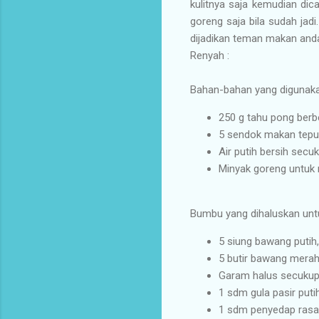
kulitnya saja kemudian dica
goreng saja bila sudah jadi
dijadikan teman makan anda
Renyah :
Bahan-bahan yang digunak
250 g tahu pong berbe
5 sendok makan tepun
Air putih bersih secu
Minyak goreng untuk
Bumbu yang dihaluskan unt
5 siung bawang putih,
5 butir bawang merah,
Garam halus secuku
1 sdm gula pasir puti
1 sdm penyedap rasa