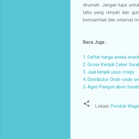
dirumah. Jangan lupa untu
tahu yang renyah dan gur
bermanfaat dan selamat me
Baca Juga :
1. Daftar harga aneka snac
2. Grosir Keripik Ceker Sur
3. Jual keripik usus crispy
4. Distributor Onde-onde 
5. Agen Pangsit abon Sura
Lokasi:
Pondok Wage I
K
o
m