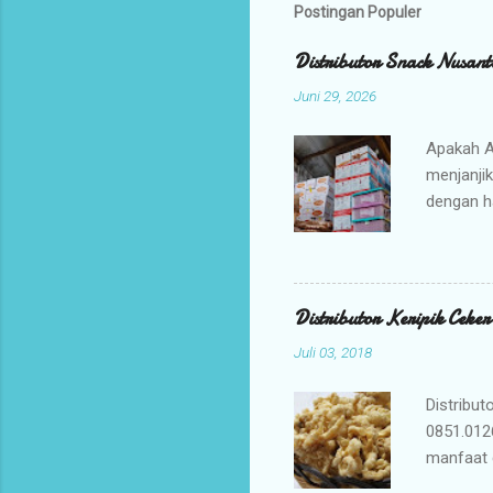
Postingan Populer
Distributor Snack Nusant
Juni 29, 2026
Apakah A
menjanji
dengan h
bisnis An
jajanan t
Mengapa 
kami ada
Distributor Keripik Ceke
keuntunga
Juli 03, 2018
dan memil
tidak per
Distribut
0851.012
manfaat 
penyembu