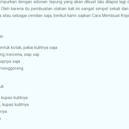
mpurkan dengan adonan tepung yang akan dibuat lalu dilapisi lagi d
. Oleh karena itu pembuatan olahan kali ini sangat simpel sekali da
 atau sebagai cemilan saja, berikut kami sajikan Cara Membuat Kri
an
ntuk kotak, pakai kulitnya saja
g meizena, siap saji
kupnya saja
 menggoreng
uk
 kupas kulitnya
 kupas kulitnya
pnya
h