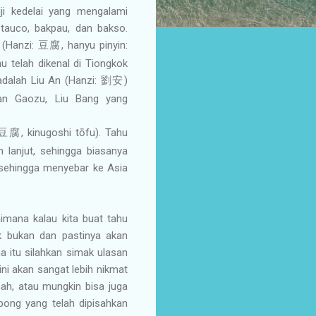
ji kedelai yang mengalami
 tauco, bakpau, dan bakso.
 (Hanzi:
, hanyu pinyin:
豆腐
hu telah dikenal di Tiongkok
adalah Liu An (Hanzi:
)
劉安
an Gaozu, Liu Bang yang
, kinugoshi tōfu). Tahu
豆腐
 lanjut, sehingga biasanya
 sehingga menyebar ke Asia
imana kalau kita buat tahu
k bukan dan pastinya akan
 itu silahkan simak ulasan
ini akan sangat lebih nikmat
ah, atau mungkin bisa juga
pong yang telah dipisahkan