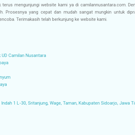
k terus mengunjungi website kami ya di camilannusantara.com. Dem
ih. Prosesnya yang cepat dan mudah sangat mungkin untuk dip
ncoba. Terimakasih telah berkunjung ke website kami.
k UD Camilan Nusantara
abaya
senyum
baya
ndah 1 L-30, Sritanjung, Wage, Taman, Kabupaten Sidoarjo, Jawa T