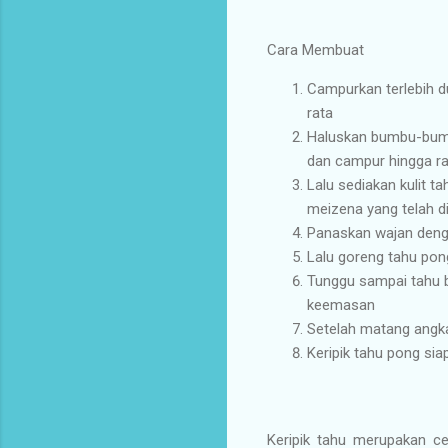
Cara Membuat
Campurkan terlebih d
rata
Haluskan bumbu-bumb
dan campur hingga ra
Lalu sediakan kulit t
meizena yang telah d
Panaskan wajan deng
Lalu goreng tahu pon
Tunggu sampai tahu b
keemasan
Setelah matang angkat
Keripik tahu pong siap
Keripik tahu merupakan c