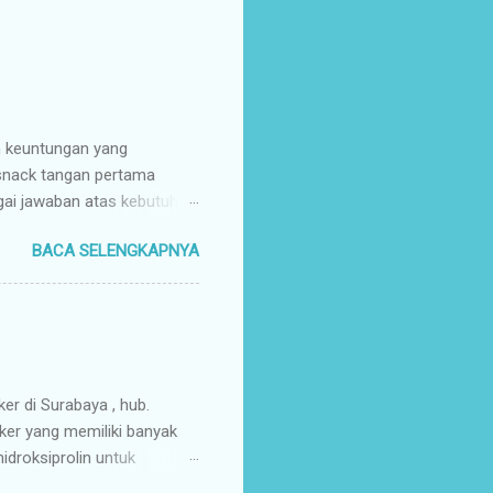
n keuntungan yang
 snack tangan pertama
gai jawaban atas kebutuhan
enyuplai berbagai jenis
BACA SELENGKAPNYA
ang pusat (tangan pertama).
ir Tangan Pertama : Karena
untuk memaksimalkan margin
s secara higienis, renyah,
mpah & Konsisten : Anda
rosir jajanan nusantar...
ker di Surabaya , hub.
ker yang memiliki banyak
droksiprolin untuk
mbuhan. Keripik Ceker