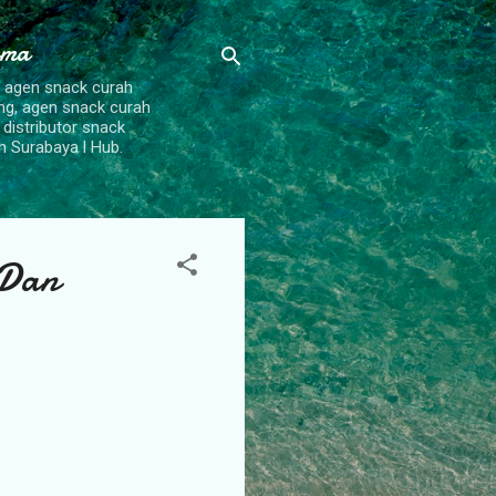
ama
, agen snack curah
ang, agen snack curah
 distributor snack
h Surabaya l Hub.
 Dan