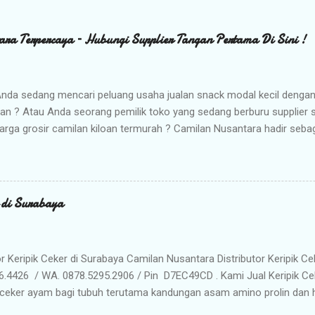
ara Terpercaya – Hubungi Supplier Tangan Pertama Di Sini !
nda sedang mencari peluang usaha jualan snack modal kecil denga
kan ? Atau Anda seorang pemilik toko yang sedang berburu supplier
arga grosir camilan kiloan termurah ? Camilan Nusantara hadir seba
da ! Kami adalah distributor snack nusantara terpercaya yang siap m
radisional dan camilan kering berkualitas premium langsung dari gud
Memilih Camilan Nusantara sebagai Mitra Bisnis Anda ? Harga Gros
lah distributor utama, Anda mendapatkan jaminan harga termurah 
r di Surabaya
n Anda saat dijual kembali. Kualitas & Rasa Terjamin : Produk dikema
iki cita rasa khas nusantara yang sangat diminati pasar. Stok Meli
lu khawatir kehabisan barang. Gudang kami siap menyuplai kebutuhan g
or Keripik Ceker di Surabaya Camilan Nusantara Distributor Keripik Ce
6.4426 / WA. 0878.5295.2906 / Pin D7EC49CD . Kami Jual Keripik Ce
ceker ayam bagi tubuh terutama kandungan asam amino prolin dan hi
han tulang maupun untuk pertumbuhan tulang pada masa usia pertu