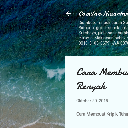
Camilan Nusantar
Distributor snack curah S
Sidoarjo, grosir snack cu
Surabaya, jual snack curah
curah di Makassar, pabrik
0813-3103-0679 l WA 087
Cara Membua
Renyah
Oktober 30, 2018
Cara Membuat Kripik Ta