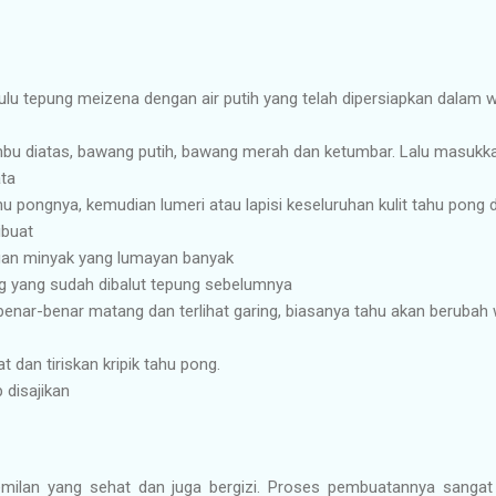
ulu tepung meizena dengan air putih yang telah dipersiapkan dalam 
u diatas, bawang putih, bawang merah dan ketumbar. Lalu masukk
ta
ahu pongnya, kemudian lumeri atau lapisi keseluruhan kulit tahu pon
ibuat
an minyak yang lumayan banyak
g yang sudah dibalut tepung sebelumnya
enar-benar matang dan terlihat garing, biasanya tahu akan berubah
 dan tiriskan kripik tahu pong.
 disajikan
emilan yang sehat dan juga bergizi. Proses pembuatannya sangat