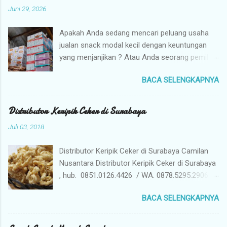
Juni 29, 2026
Apakah Anda sedang mencari peluang usaha
jualan snack modal kecil dengan keuntungan
yang menjanjikan ? Atau Anda seorang pemilik
toko yang sedang berburu supplier snack
BACA SELENGKAPNYA
tangan pertama dengan harga grosir camilan
kiloan termurah ? Camilan Nusantara hadir
sebagai jawaban atas kebutuhan bisnis Anda !
Distributor Keripik Ceker di Surabaya
Kami adalah distributor snack nusantara
Juli 03, 2018
terpercaya yang siap menyuplai berbagai jenis
jajanan tradisional dan camilan kering
Distributor Keripik Ceker di Surabaya Camilan
berkualitas premium langsung dari gudang
Nusantara Distributor Keripik Ceker di Surabaya
pusat (tangan pertama). Mengapa Memilih
, hub. 0851.0126.4426 / WA. 0878.5295.2906 /
Camilan Nusantara sebagai Mitra Bisnis Anda ?
Pin D7EC49CD . Kami Jual Keripik Ceker yang
Harga Grosir Tangan Pertama : Karena kami
BACA SELENGKAPNYA
memiliki banyak manfaat ceker ayam bagi
adalah distributor utama, Anda mendapatkan
tubuh terutama kandungan asam amino prolin
jaminan harga termurah untuk memaksimalkan
dan hidroksiprolin untuk penyembuhan tulang