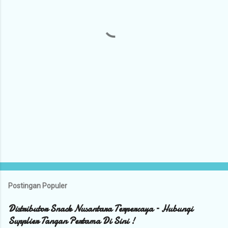
a
r
Postingan Populer
Distributor Snack Nusantara Terpercaya – Hubungi
Supplier Tangan Pertama Di Sini !