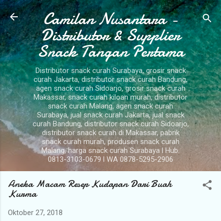
Camilan Nusantara -
Langsung ke konten utama
Distributor & Supplier
Snack Tangan Pertama
Distributor snack curah Surabaya, grosir snack
curah Jakarta, distributor snack curah Bandung,
agen snack curah Sidoarjo, grosir snack curah
Makassar, snack curah kiloan murah, distributor
snack curah Malang, agen snack curah
Surabaya, jual snack curah Jakarta, jual snack
curah Bandung, distributor snack curah Sidoarjo,
distributor snack curah di Makassar, pabrik
snack curah murah, produsen snack curah
Malang, harga snack curah Surabaya l Hub.
0813-3103-0679 l WA 0878-5295-2906
Aneka Macam Resep Kudapan Dari Buah
Kurma
Oktober 27, 2018