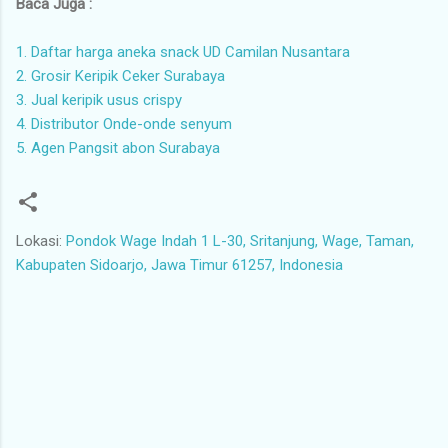
Baca Juga :
1. Daftar harga aneka snack UD Camilan Nusantara
2. Grosir Keripik Ceker Surabaya
3. Jual keripik usus crispy
4. Distributor Onde-onde senyum
5. Agen Pangsit abon Surabaya
Lokasi:
Pondok Wage Indah 1 L-30, Sritanjung, Wage, Taman,
Kabupaten Sidoarjo, Jawa Timur 61257, Indonesia
K
o
m
e
n
t