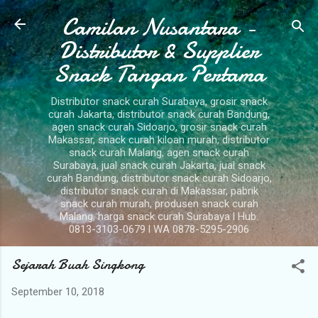
Camilan Nusantara -
Langsung ke konten utama
Distributor & Supplier
Snack Tangan Pertama
Distributor snack curah Surabaya, grosir snack
curah Jakarta, distributor snack curah Bandung,
agen snack curah Sidoarjo, grosir snack curah
Makassar, snack curah kiloan murah, distributor
snack curah Malang, agen snack curah
Surabaya, jual snack curah Jakarta, jual snack
curah Bandung, distributor snack curah Sidoarjo,
distributor snack curah di Makassar, pabrik
snack curah murah, produsen snack curah
Malang, harga snack curah Surabaya l Hub.
0813-3103-0679 l WA 0878-5295-2906
Sejarah Buah Singkong
September 10, 2018