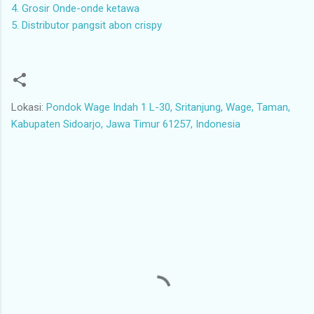
4. Grosir Onde-onde ketawa
5. Distributor pangsit abon crispy
Lokasi:
Pondok Wage Indah 1 L-30, Sritanjung, Wage, Taman,
Kabupaten Sidoarjo, Jawa Timur 61257, Indonesia
K
o
m
e
n
t
a
r