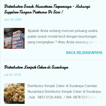
Distributor Snack Nusantara Terpercaya – Hubungi
Supplier Tangan Pertama Di Sini !
Juni 29, 2026
Apakah Anda sedang mencari peluang usaha
jualan snack modal kecil dengan keuntungan
yang menjanjikan ? Atau Anda seorang pemilik
toko yang sedang berburu supplier snack
BACA SELENGKAPNYA
tangan pertama dengan harga grosir camilan
kiloan termurah ? Camilan Nusantara hadir
sebagai jawaban atas kebutuhan bisnis Anda !
Distributor Keripik Ceker di Surabaya
Kami adalah distributor snack nusantara
Juli 03, 2018
terpercaya yang siap menyuplai berbagai jenis
jajanan tradisional dan camilan kering
Distributor Keripik Ceker di Surabaya Camilan
berkualitas premium langsung dari gudang
Nusantara Distributor Keripik Ceker di Surabaya
pusat (tangan pertama). Mengapa Memilih
, hub. 0851.0126.4426 / WA. 0878.5295.2906 /
Camilan Nusantara sebagai Mitra Bisnis Anda ?
Pin D7EC49CD . Kami Jual Keripik Ceker yang
Harga Grosir Tangan Pertama : Karena kami