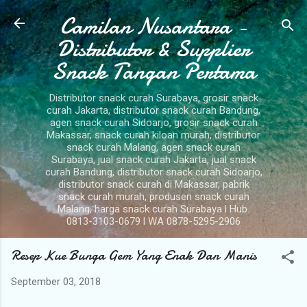
Camilan Nusantara -
Langsung ke konten utama
Distributor & Supplier
Snack Tangan Pertama
Distributor snack curah Surabaya, grosir snack
curah Jakarta, distributor snack curah Bandung,
agen snack curah Sidoarjo, grosir snack curah
Makassar, snack curah kiloan murah, distributor
snack curah Malang, agen snack curah
Surabaya, jual snack curah Jakarta, jual snack
curah Bandung, distributor snack curah Sidoarjo,
distributor snack curah di Makassar, pabrik
snack curah murah, produsen snack curah
Malang, harga snack curah Surabaya l Hub.
0813-3103-0679 l WA 0878-5295-2906
Resep Kue Bunga Gem Yang Enak Dan Manis
September 03, 2018