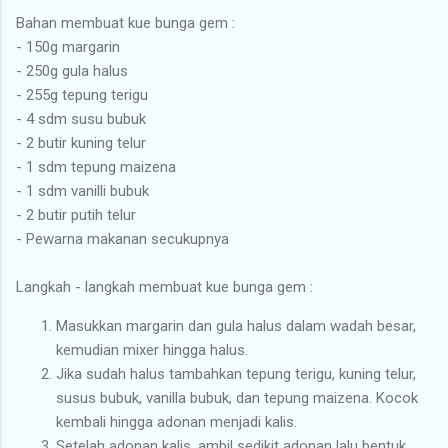
Bahan membuat kue bunga gem :
- 150g margarin
- 250g gula halus
- 255g tepung terigu
- 4 sdm susu bubuk
- 2 butir kuning telur
- 1 sdm tepung maizena
- 1 sdm vanilli bubuk
- 2 butir putih telur
- Pewarna makanan secukupnya
Langkah - langkah membuat kue bunga gem :
Masukkan margarin dan gula halus dalam wadah besar,
kemudian mixer hingga halus.
Jika sudah halus tambahkan tepung terigu, kuning telur,
susus bubuk, vanilla bubuk, dan tepung maizena. Kocok
kembali hingga adonan menjadi kalis.
Setelah adonan kalis, ambil sedikit adonan lalu bentuk