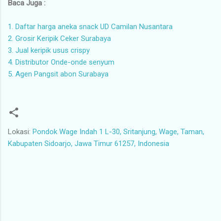
Baca Juga :
1. Daftar harga aneka snack UD Camilan Nusantara
2. Grosir Keripik Ceker Surabaya
3. Jual keripik usus crispy
4. Distributor Onde-onde senyum
5. Agen Pangsit abon Surabaya
Lokasi:
Pondok Wage Indah 1 L-30, Sritanjung, Wage, Taman,
Kabupaten Sidoarjo, Jawa Timur 61257, Indonesia
K
o
m
e
n