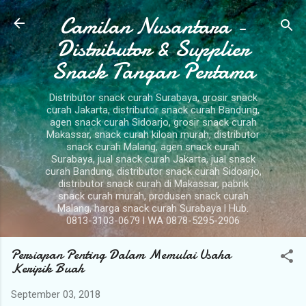
Camilan Nusantara -
Langsung ke konten utama
Distributor & Supplier
Snack Tangan Pertama
Distributor snack curah Surabaya, grosir snack
curah Jakarta, distributor snack curah Bandung,
agen snack curah Sidoarjo, grosir snack curah
Makassar, snack curah kiloan murah, distributor
snack curah Malang, agen snack curah
Surabaya, jual snack curah Jakarta, jual snack
curah Bandung, distributor snack curah Sidoarjo,
distributor snack curah di Makassar, pabrik
snack curah murah, produsen snack curah
Malang, harga snack curah Surabaya l Hub.
0813-3103-0679 l WA 0878-5295-2906
Persiapan Penting Dalam Memulai Usaha
Keripik Buah
September 03, 2018