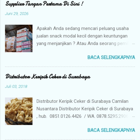
Supplier Tangan Pertama Di Sini !
Juni 29, 2026
Apakah Anda sedang mencari peluang usaha
jualan snack modal kecil dengan keuntungan
yang menjanjikan ? Atau Anda seorang pemilik
toko yang sedang berburu supplier snack
BACA SELENGKAPNYA
tangan pertama dengan harga grosir camilan
kiloan termurah ? Camilan Nusantara hadir
sebagai jawaban atas kebutuhan bisnis Anda !
Distributor Keripik Ceker di Surabaya
Kami adalah distributor snack nusantara
Juli 03, 2018
terpercaya yang siap menyuplai berbagai jenis
jajanan tradisional dan camilan kering
Distributor Keripik Ceker di Surabaya Camilan
berkualitas premium langsung dari gudang
Nusantara Distributor Keripik Ceker di Surabaya
pusat (tangan pertama). Mengapa Memilih
, hub. 0851.0126.4426 / WA. 0878.5295.2906 /
Camilan Nusantara sebagai Mitra Bisnis Anda ?
Pin D7EC49CD . Kami Jual Keripik Ceker yang
Harga Grosir Tangan Pertama : Karena kami
BACA SELENGKAPNYA
memiliki banyak manfaat ceker ayam bagi
adalah distributor utama, Anda mendapatkan
tubuh terutama kandungan asam amino prolin