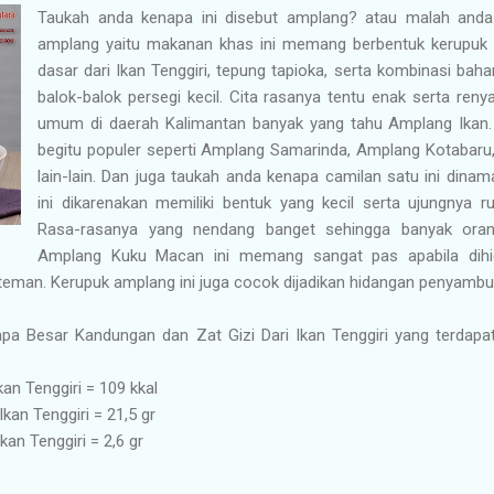
Taukah anda kenapa ini disebut amplang? atau malah anda 
amplang yaitu makanan khas ini memang berbentuk kerupuk 
dasar dari Ikan Tenggiri, tepung tapioka, serta kombinasi baha
balok-balok persegi kecil. Cita rasanya tentu enak serta reny
umum di daerah Kalimantan banyak yang tahu Amplang Ikan.
begitu populer seperti Amplang Samarinda, Amplang Kotabar
lain-lain. Dan juga taukah anda kenapa camilan satu ini din
ini dikarenakan memiliki bentuk yang kecil serta ujungnya r
Rasa-rasanya yang nendang banget sehingga banyak oran
Amplang Kuku Macan ini memang sangat pas apabila dihi
eman. Kerupuk amplang ini juga cocok dijadikan hidangan penyambut
erapa Besar Kandungan dan Zat Gizi Dari Ikan Tenggiri yang terdap
an Tenggiri = 109 kkal
kan Tenggiri = 21,5 gr
n Tenggiri = 2,6 gr