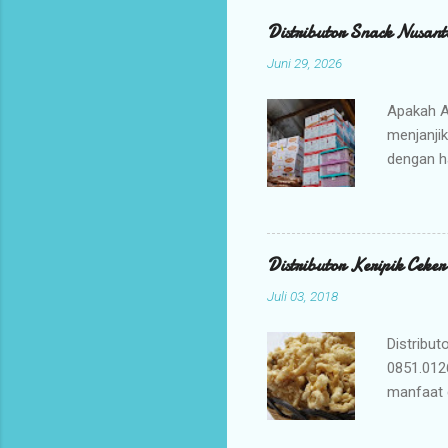
Distributor Snack Nusant
Juni 29, 2026
Apakah A
menjanji
dengan h
bisnis An
jajanan t
Mengapa 
kami ada
Distributor Keripik Ceke
keuntunga
Juli 03, 2018
dan memil
tidak per
Distribut
0851.012
manfaat 
penyembu
merupaka