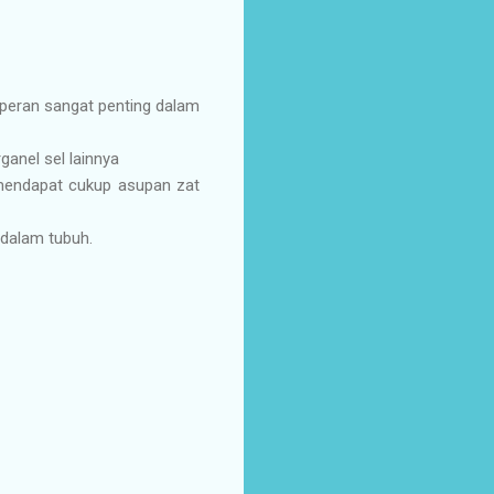
peran sangat penting dalam
ganel sel lainnya
mendapat cukup asupan zat
dalam tubuh.