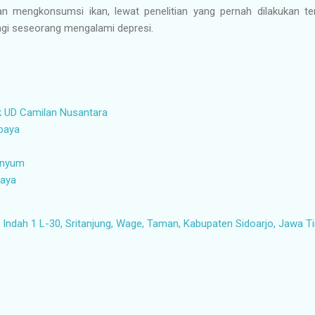
n mengkonsumsi ikan, lewat penelitian yang pernah dilakukan t
ngi seseorang mengalami depresi.
k UD Camilan Nusantara
abaya
senyum
baya
ndah 1 L-30, Sritanjung, Wage, Taman, Kabupaten Sidoarjo, Jawa T