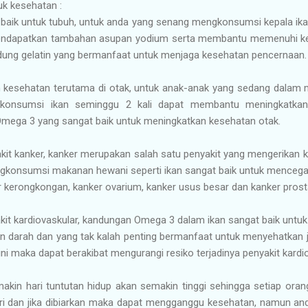
k kesehatan :
 baik untuk tubuh, untuk anda yang senang mengkonsumsi kepala ik
mendapatkan tambahan asupan yodium serta membantu memenuhi keb
ndung gelatin yang bermanfaat untuk menjaga kesehatan pencernaan.
 kesehatan terutama di otak, untuk anak-anak yang sedang dalam
onsumsi ikan seminggu 2 kali dapat membantu meningkatkan 
ega 3 yang sangat baik untuk meningkatkan kesehatan otak.
kit kanker, kanker merupakan salah satu penyakit yang mengerikan
gkonsumsi makanan hewani seperti ikan sangat baik untuk mencegah
er kerongkongan, kanker ovarium, kanker usus besar dan kanker prost
kit kardiovaskular, kandungan Omega 3 dalam ikan sangat baik unt
darah dan yang tak kalah penting bermanfaat untuk menyehatkan jan
ni maka dapat berakibat mengurangi resiko terjadinya penyakit kardio
akin hari tuntutan hidup akan semakin tinggi sehingga setiap ora
ri dan jika dibiarkan maka dapat mengganggu kesehatan, namun and