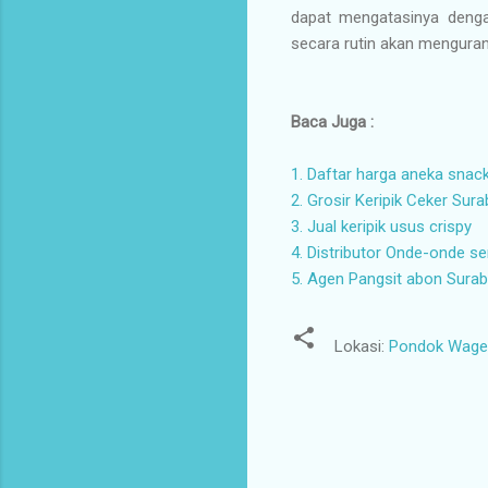
dapat mengatasinya denga
secara rutin akan mengura
Baca Juga :
1. Daftar harga aneka snac
2. Grosir Keripik Ceker Sur
3. Jual keripik usus crispy
4. Distributor Onde-onde 
5. Agen Pangsit abon Sura
Lokasi:
Pondok Wage I
K
o
m
e