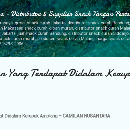
Langsung ke konten utama
a - Distributor & Supplier Snack Tangan Pert
urabaya, grosir snack curah Jakarta, distributor snack curah Bandung
rah Makassar, snack curah kiloan murah, distributor snack curah Mal
 Jakarta, jual snack curah Bandung, distributor snack curah Sidoarjo,
 snack curah murah, produsen snack curah Malang, harga snack cura
8-5295-2906
n Yang Terdapat Didalam Keru
apat Didalam Kerupuk Amplang – CAMILAN NUSANTARA