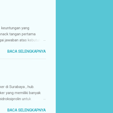
n keuntungan yang
 snack tangan pertama
gai jawaban atas kebutuhan
enyuplai berbagai jenis
BACA SELENGKAPNYA
ang pusat (tangan pertama).
ir Tangan Pertama : Karena
untuk memaksimalkan margin
s secara higienis, renyah,
mpah & Konsisten : Anda
rosir jajanan nusantar...
ker di Surabaya , hub.
ker yang memiliki banyak
droksiprolin untuk
mbuhan. Keripik Ceker
BACA SELENGKAPNYA
rempah-rempah yang