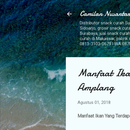
Camilan Nusantar
Distributor snack curah S
Sidoarjo, grosir snack cu
Surabaya, jual snack curah
curah di Makassar, pabrik
0813-3103-0679 l WA 087
Manfaat Ika
Amplang
Agustus 01, 2018
Manfaat Ikan Yang Terd