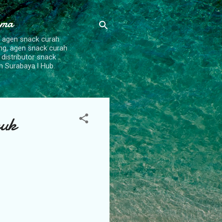
ama
, agen snack curah
ang, agen snack curah
 distributor snack
h Surabaya l Hub.
puk