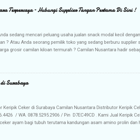
ara Terpercaya – Hubungi Supplier Tangan Pertama Di Sini !
nda sedang mencari peluang usaha jualan snack modal kecil denga
kan ? Atau Anda seorang pemilik toko yang sedang berburu supplier
arga grosir camilan kiloan termurah ? Camilan Nusantara hadir seba
da ! Kami adalah distributor snack nusantara terpercaya yang siap m
radisional dan camilan kering berkualitas premium langsung dari gud
Memilih Camilan Nusantara sebagai Mitra Bisnis Anda ? Harga Gros
lah distributor utama, Anda mendapatkan jaminan harga termurah 
r di Surabaya
n Anda saat dijual kembali. Kualitas & Rasa Terjamin : Produk dikema
iki cita rasa khas nusantara yang sangat diminati pasar. Stok Meli
lu khawatir kehabisan barang. Gudang kami siap menyuplai kebutuhan g
or Keripik Ceker di Surabaya Camilan Nusantara Distributor Keripik Ce
6.4426 / WA. 0878.5295.2906 / Pin D7EC49CD . Kami Jual Keripik Ce
ceker ayam bagi tubuh terutama kandungan asam amino prolin dan hi
han tulang maupun untuk pertumbuhan tulang pada masa usia pertu
n makanan ringan yang digoreng hingga krispi dan garing. Bumbu 