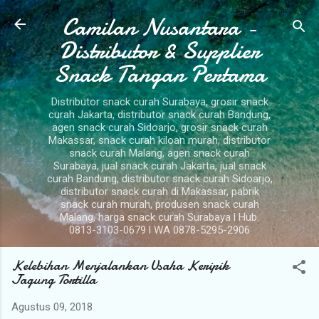
Camilan Nusantara -
Langsung ke konten utama
Distributor & Supplier
Snack Tangan Pertama
Distributor snack curah Surabaya, grosir snack
curah Jakarta, distributor snack curah Bandung,
agen snack curah Sidoarjo, grosir snack curah
Makassar, snack curah kiloan murah, distributor
snack curah Malang, agen snack curah
Surabaya, jual snack curah Jakarta, jual snack
curah Bandung, distributor snack curah Sidoarjo,
distributor snack curah di Makassar, pabrik
snack curah murah, produsen snack curah
Malang, harga snack curah Surabaya l Hub.
0813-3103-0679 l WA 0878-5295-2906
Kelebihan Menjalankan Usaha Keripik
Jagung Tortilla
Agustus 09, 2018