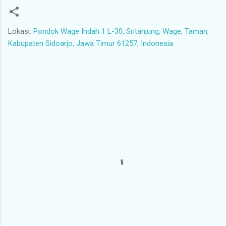
Lokasi:
Pondok Wage Indah 1 L-30, Sritanjung, Wage, Taman,
Kabupaten Sidoarjo, Jawa Timur 61257, Indonesia
K
o
m
e
n
t
a
r