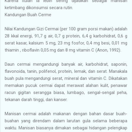
Karena itulah ia lebih sering dijadikan sebagai manisan
ketimbang dikonsumsi secara rutin.
Kandungan Buah Cerme
Nilai Kandungan Gizi Cermai (per 100 gram porsi makan) adalah
28 kkal energi, 91,7 g air, 0,7 g protein, 6,4 g karbohidrat, 0,6 g
serat kasar, kalsium 5 mg, 23 mg fosfor, 0,4 mg besi, 0,01 mg
thiamin , riboflavin 0,05 mg dan 8 mg vitamin C (Anon, 1992).
Daun cermai mengandungi banyak air, karbohidrat, saponin,
flavonoida, tanin, polifenol, protein, lemak, dan serat. Manakala
buah pula mengandungi serat, mineral dan vitamin C. Dikatakan
memakan pucuk cermai dapat merawat alahan kulit, penawar
racun gigitan serangga biasa, lumbago, sengal-sengal peha,
tekanan darah tinggi, dan kanser.
Manisan cermai adalah makanan dengan bahan dasar buah-
buahan yang direndam dalam larutan gula selama beberapa
waktu. Manisan biasanya dimakan sebagai hidangan pelengkap