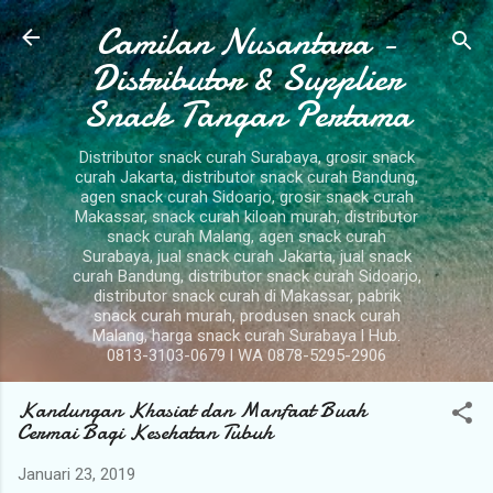
Camilan Nusantara -
Langsung ke konten utama
Distributor & Supplier
Snack Tangan Pertama
Distributor snack curah Surabaya, grosir snack
curah Jakarta, distributor snack curah Bandung,
agen snack curah Sidoarjo, grosir snack curah
Makassar, snack curah kiloan murah, distributor
snack curah Malang, agen snack curah
Surabaya, jual snack curah Jakarta, jual snack
curah Bandung, distributor snack curah Sidoarjo,
distributor snack curah di Makassar, pabrik
snack curah murah, produsen snack curah
Malang, harga snack curah Surabaya l Hub.
0813-3103-0679 l WA 0878-5295-2906
Kandungan Khasiat dan Manfaat Buah
Cermai Bagi Kesehatan Tubuh
Januari 23, 2019