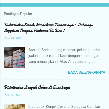
Postingan Populer
Distributor Snack Nusantara Terpercaya – Hubungi
Supplier Tangan Pertama Di Sini !
Juni 29, 2026
Apakah Anda sedang mencari peluang usaha
jualan snack modal kecil dengan keuntungan
yang menjanjikan ? Atau Anda seorang pemilik
toko yang sedang berburu supplier snack
BACA SELENGKAPNYA
tangan pertama dengan harga grosir camilan
kiloan termurah ? Camilan Nusantara hadir
sebagai jawaban atas kebutuhan bisnis Anda !
Distributor Keripik Ceker di Surabaya
Kami adalah distributor snack nusantara
Juli 03, 2018
terpercaya yang siap menyuplai berbagai jenis
jajanan tradisional dan camilan kering
Distributor Keripik Ceker di Surabaya Camilan
berkualitas premium langsung dari gudang