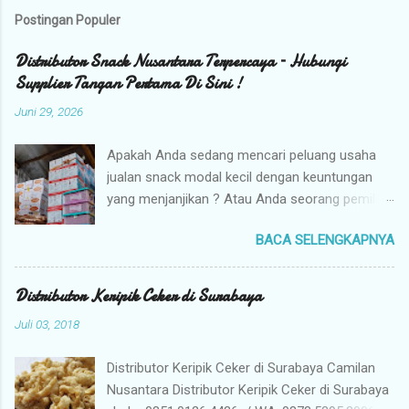
Postingan Populer
Distributor Snack Nusantara Terpercaya – Hubungi
Supplier Tangan Pertama Di Sini !
Juni 29, 2026
Apakah Anda sedang mencari peluang usaha
jualan snack modal kecil dengan keuntungan
yang menjanjikan ? Atau Anda seorang pemilik
toko yang sedang berburu supplier snack
BACA SELENGKAPNYA
tangan pertama dengan harga grosir camilan
kiloan termurah ? Camilan Nusantara hadir
sebagai jawaban atas kebutuhan bisnis Anda !
Distributor Keripik Ceker di Surabaya
Kami adalah distributor snack nusantara
Juli 03, 2018
terpercaya yang siap menyuplai berbagai jenis
jajanan tradisional dan camilan kering
Distributor Keripik Ceker di Surabaya Camilan
berkualitas premium langsung dari gudang
Nusantara Distributor Keripik Ceker di Surabaya
pusat (tangan pertama). Mengapa Memilih