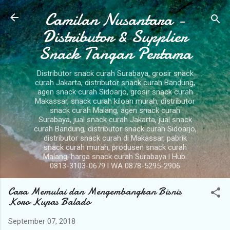
Camilan Nusantara -
Langsung ke konten utama
Distributor & Supplier
Snack Tangan Pertama
Distributor snack curah Surabaya, grosir snack
curah Jakarta, distributor snack curah Bandung,
agen snack curah Sidoarjo, grosir snack curah
Makassar, snack curah kiloan murah, distributor
snack curah Malang, agen snack curah
Surabaya, jual snack curah Jakarta, jual snack
curah Bandung, distributor snack curah Sidoarjo,
distributor snack curah di Makassar, pabrik
snack curah murah, produsen snack curah
Malang, harga snack curah Surabaya l Hub.
0813-3103-0679 l WA 0878-5295-2906
Cara Memulai dan Mengembangkan Bisnis
Koro Kupas Balado
September 07, 2018