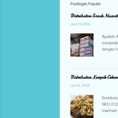
Postingan Populer
Distributor Snack Nusant
Juni 29, 2026
Apakah A
menjanji
dengan h
bisnis An
jajanan t
Mengapa 
kami ada
Distributor Keripik Ceke
keuntunga
Juli 03, 2018
dan memil
tidak per
Distribut
0851.012
manfaat 
penyembu