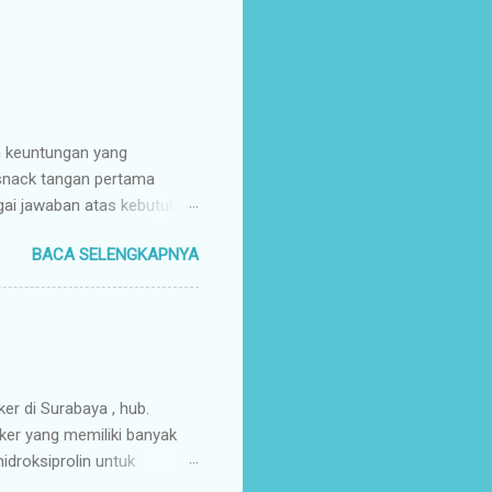
n keuntungan yang
 snack tangan pertama
gai jawaban atas kebutuhan
enyuplai berbagai jenis
BACA SELENGKAPNYA
ang pusat (tangan pertama).
ir Tangan Pertama : Karena
untuk memaksimalkan margin
s secara higienis, renyah,
mpah & Konsisten : Anda
rosir jajanan nusantar...
ker di Surabaya , hub.
ker yang memiliki banyak
droksiprolin untuk
mbuhan. Keripik Ceker