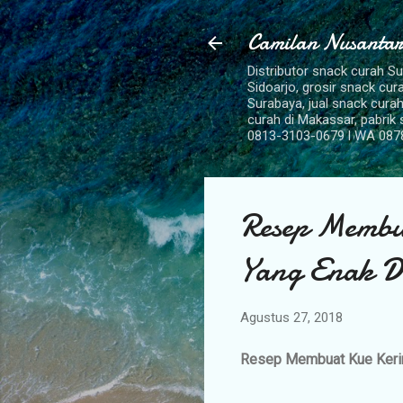
Camilan Nusantar
Distributor snack curah S
Sidoarjo, grosir snack cu
Surabaya, jual snack curah
curah di Makassar, pabrik
0813-3103-0679 l WA 087
Resep Membu
Yang Enak D
Agustus 27, 2018
Resep Membuat Kue Keri