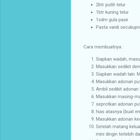
2btr putih telur
1btr kuning telur
1sdm gula pasir
Pasta vanili secukup
Cara membuatnya :
Siapkan wadah, masuk
Masukkan sedikit demi
Siapkan wadah lain. 
Masukkan adonan puti
Ambil sedikit adonan 
Masukkan masing-mas
seprotkan adonan put
hias atasnya (buat e
Masukkan adonan ked
Setelah matang keluar
mini dingin terlebih da