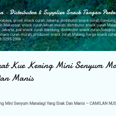
Langsung ke konten utama
a - Distributor & Supplier Snack Tangan Pert
urabaya, grosir snack curah Jakarta, distributor snack curah Bandung
rah Makassar, snack curah kiloan murah, distributor snack curah Mal
 Jakarta, jual snack curah Bandung, distributor snack curah Sidoarjo,
 snack curah murah, produsen snack curah Malang, harga snack cura
8-5295-2906
at Kue Kering Mini Senyum Ma
an Manis
ng Mini Senyum Manalagi Yang Enak Dan Manis – CAMILAN N