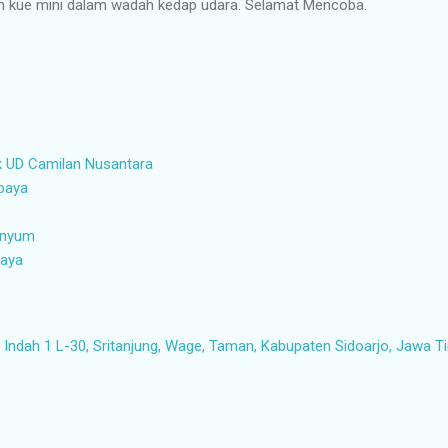
an kue mini dalam wadah kedap udara. Selamat Mencoba.
k UD Camilan Nusantara
abaya
senyum
baya
ndah 1 L-30, Sritanjung, Wage, Taman, Kabupaten Sidoarjo, Jawa T