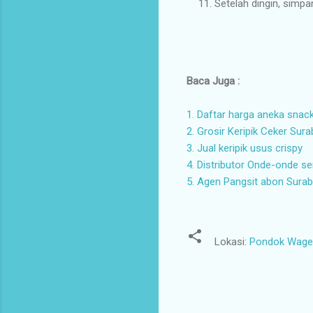
Setelah dingin, simp
Baca Juga :
1. Daftar harga aneka snac
2. Grosir Keripik Ceker Sur
3. Jual keripik usus crispy
4. Distributor Onde-onde 
5. Agen Pangsit abon Sura
Lokasi:
Pondok Wage I
K
o
m