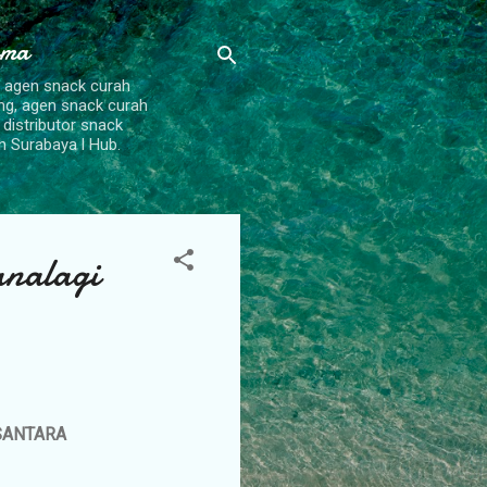
ama
, agen snack curah
ang, agen snack curah
 distributor snack
h Surabaya l Hub.
nalagi
USANTARA