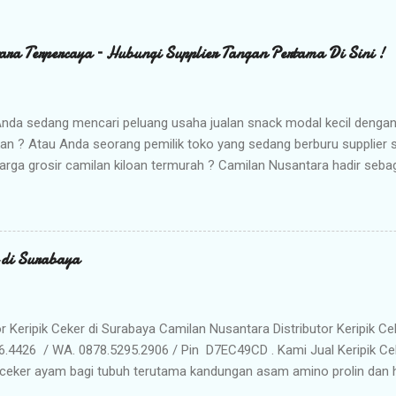
ara Terpercaya – Hubungi Supplier Tangan Pertama Di Sini !
nda sedang mencari peluang usaha jualan snack modal kecil denga
kan ? Atau Anda seorang pemilik toko yang sedang berburu supplier
arga grosir camilan kiloan termurah ? Camilan Nusantara hadir seba
da ! Kami adalah distributor snack nusantara terpercaya yang siap m
radisional dan camilan kering berkualitas premium langsung dari gud
Memilih Camilan Nusantara sebagai Mitra Bisnis Anda ? Harga Gros
lah distributor utama, Anda mendapatkan jaminan harga termurah 
r di Surabaya
n Anda saat dijual kembali. Kualitas & Rasa Terjamin : Produk dikema
iki cita rasa khas nusantara yang sangat diminati pasar. Stok Meli
lu khawatir kehabisan barang. Gudang kami siap menyuplai kebutuhan g
or Keripik Ceker di Surabaya Camilan Nusantara Distributor Keripik Ce
6.4426 / WA. 0878.5295.2906 / Pin D7EC49CD . Kami Jual Keripik Ce
ceker ayam bagi tubuh terutama kandungan asam amino prolin dan hi
han tulang maupun untuk pertumbuhan tulang pada masa usia pertu