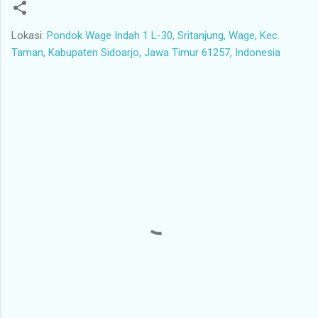
Lokasi:
Pondok Wage Indah 1 L-30, Sritanjung, Wage, Kec.
Taman, Kabupaten Sidoarjo, Jawa Timur 61257, Indonesia
K
o
m
e
n
t
a
r