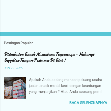
Postingan Populer
Distributor Snack Nusantara Terpercaya – Hubungi
Supplier Tangan Pertama Di Sini !
Juni 29, 2026
Apakah Anda sedang mencari peluang usaha
jualan snack modal kecil dengan keuntungan
yang menjanjikan ? Atau Anda seorang pemilik
toko yang sedang berburu supplier snack
BACA SELENGKAPNYA
tangan pertama dengan harga grosir camilan
kiloan termurah ? Camilan Nusantara hadir