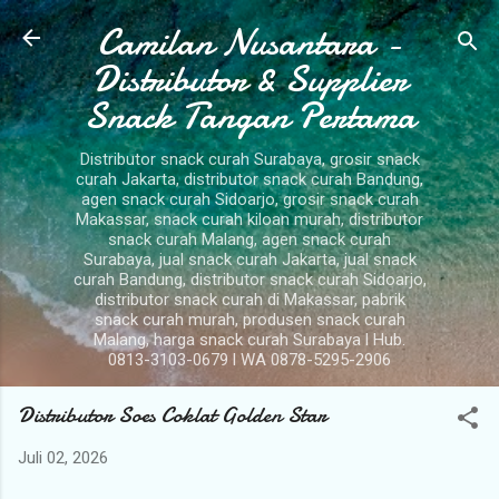
Camilan Nusantara -
Langsung ke konten utama
Distributor & Supplier
Snack Tangan Pertama
Distributor snack curah Surabaya, grosir snack
curah Jakarta, distributor snack curah Bandung,
agen snack curah Sidoarjo, grosir snack curah
Makassar, snack curah kiloan murah, distributor
snack curah Malang, agen snack curah
Surabaya, jual snack curah Jakarta, jual snack
curah Bandung, distributor snack curah Sidoarjo,
distributor snack curah di Makassar, pabrik
snack curah murah, produsen snack curah
Malang, harga snack curah Surabaya l Hub.
0813-3103-0679 l WA 0878-5295-2906
Distributor Soes Coklat Golden Star
Juli 02, 2026