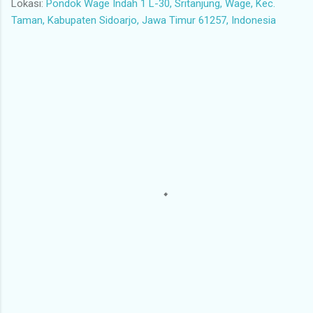
Lokasi:
Pondok Wage Indah 1 L-30, Sritanjung, Wage, Kec.
Taman, Kabupaten Sidoarjo, Jawa Timur 61257, Indonesia
K
o
m
e
n
t
a
r