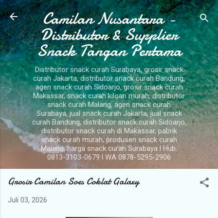
Camilan Nusantara -
Langsung ke konten utama
Distributor & Supplier
Snack Tangan Pertama
Distributor snack curah Surabaya, grosir snack
curah Jakarta, distributor snack curah Bandung,
agen snack curah Sidoarjo, grosir snack curah
Makassar, snack curah kiloan murah, distributor
snack curah Malang, agen snack curah
Surabaya, jual snack curah Jakarta, jual snack
curah Bandung, distributor snack curah Sidoarjo,
distributor snack curah di Makassar, pabrik
snack curah murah, produsen snack curah
Malang, harga snack curah Surabaya l Hub.
0813-3103-0679 l WA 0878-5295-2906
Grosir Camilan Soes Coklat Galaxy
Juli 03, 2026