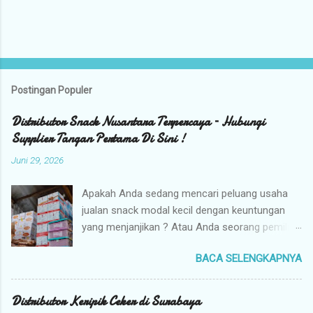
Postingan Populer
Distributor Snack Nusantara Terpercaya – Hubungi
Supplier Tangan Pertama Di Sini !
Juni 29, 2026
Apakah Anda sedang mencari peluang usaha
jualan snack modal kecil dengan keuntungan
yang menjanjikan ? Atau Anda seorang pemilik
toko yang sedang berburu supplier snack
BACA SELENGKAPNYA
tangan pertama dengan harga grosir camilan
kiloan termurah ? Camilan Nusantara hadir
sebagai jawaban atas kebutuhan bisnis Anda !
Distributor Keripik Ceker di Surabaya
Kami adalah distributor snack nusantara