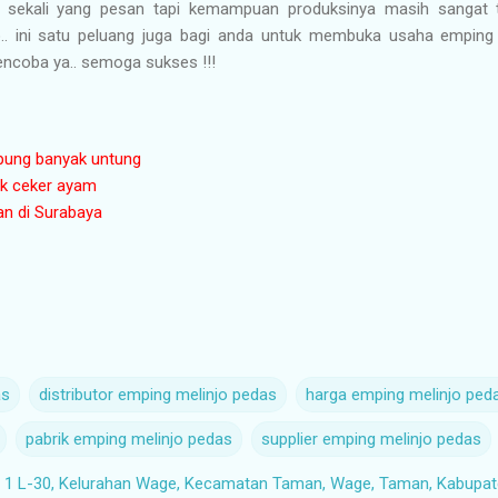
 sekali yang pesan tapi kemampuan produksinya masih sangat te
.. ini satu peluang juga bagi anda untuk membuka usaha emping 
ncoba ya.. semoga sukses !!!
epung banyak untung
ik ceker ayam
oan di Surabaya
as
distributor emping melinjo pedas
harga emping melinjo ped
pabrik emping melinjo pedas
supplier emping melinjo pedas
1 L-30, Kelurahan Wage, Kecamatan Taman, Wage, Taman, Kabupate