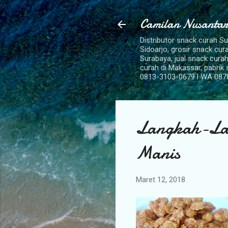
Camilan Nusantar
Distributor snack curah S
Sidoarjo, grosir snack cu
Surabaya, jual snack curah
curah di Makassar, pabrik
0813-3103-0679 l WA 087
Langkah-Lan
Manis
Maret 12, 2018