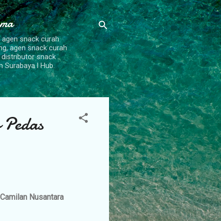
ama
, agen snack curah
ang, agen snack curah
 distributor snack
h Surabaya l Hub.
 Pedas
Camilan Nusantara