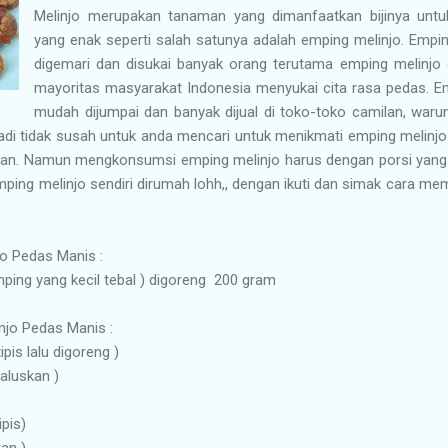
Melinjo merupakan tanaman yang dimanfaatkan bijinya un
yang enak seperti salah satunya adalah emping melinjo. Empin
digemari dan disukai banyak orang terutama emping melinjo
mayoritas masyarakat Indonesia menyukai cita rasa pedas. E
mudah dijumpai dan banyak dijual di toko-toko camilan, waru
di tidak susah untuk anda mencari untuk menikmati emping melinjo
an. Namun mengkonsumsi emping melinjo harus dengan porsi yang c
ing melinjo sendiri dirumah lohh,, dengan ikuti dan simak cara m
o Pedas Manis :
mping yang kecil tebal ) digoreng 200 gram
jo Pedas Manis :
ipis lalu digoreng )
haluskan )
ipis)
an )