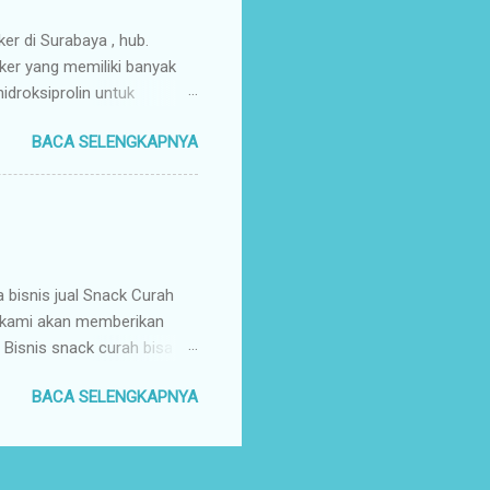
rosir jajanan nusantar...
ker di Surabaya , hub.
ker yang memiliki banyak
droksiprolin untuk
mbuhan. Keripik Ceker
BACA SELENGKAPNYA
rempah-rempah yang
g gurih dan renyah
a. Keripik ceker ayam
nyah kriuk banget,
uk favorit para wisatawan
an buah tangan a...
isnis jual Snack Curah
, kami akan memberikan
 Bisnis snack curah bisa
 & mendatangkan keuntungan
BACA SELENGKAPNYA
otensi serta prospek yang
banyak orang belum berani
entang langkah-langkah
mengoperasionalkan bisnis