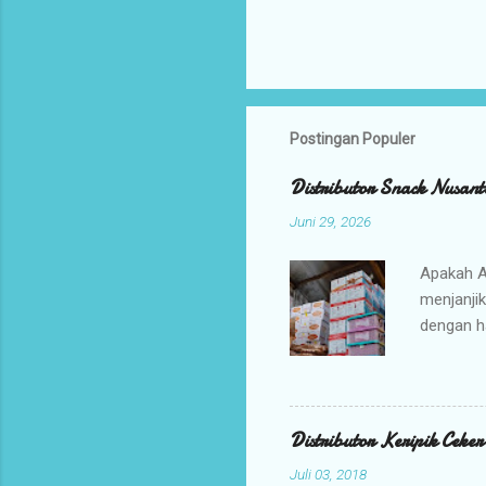
Postingan Populer
Distributor Snack Nusant
Juni 29, 2026
Apakah A
menjanji
dengan h
bisnis An
jajanan t
Mengapa 
kami ada
Distributor Keripik Ceke
keuntunga
Juli 03, 2018
dan memil