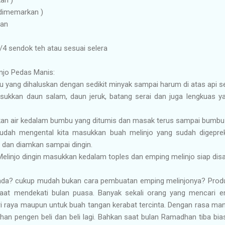
 dimemarkan )
kan
/4 sendok teh atau sesuai selera
njo Pedas Manis:
u yang dihaluskan dengan sedikit minyak sampai harum di atas api s
masukkan daun salam, daun jeruk, batang serai dan juga lengkuas
ahkan air kedalam bumbu yang ditumis dan masak terus sampai bumbu
udah mengental kita masukkan buah melinjo yang sudah digeprek
 dan diamkan sampai dingin.
Melinjo dingin masukkan kedalam toples dan emping melinjo siap disa
a? cukup mudah bukan cara pembuatan emping melinjonya? Produk 
saat mendekati bulan puasa. Banyak sekali orang yang mencari 
ri raya maupun untuk buah tangan kerabat tercinta. Dengan rasa m
han pengen beli dan beli lagi. Bahkan saat bulan Ramadhan tiba bia