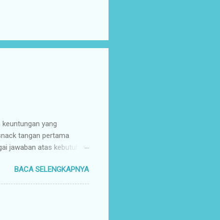
n keuntungan yang
 snack tangan pertama
gai jawaban atas kebutuhan
enyuplai berbagai jenis
BACA SELENGKAPNYA
ang pusat (tangan pertama).
ir Tangan Pertama : Karena
untuk memaksimalkan margin
s secara higienis, renyah,
mpah & Konsisten : Anda