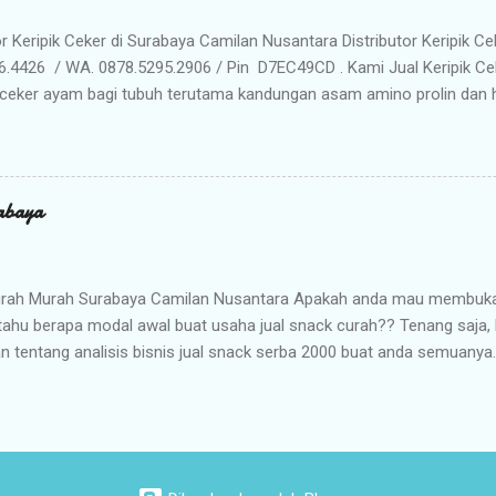
lu khawatir kehabisan barang. Gudang kami siap menyuplai kebutuhan g
or Keripik Ceker di Surabaya Camilan Nusantara Distributor Keripik Ce
6.4426 / WA. 0878.5295.2906 / Pin D7EC49CD . Kami Jual Keripik Ce
ceker ayam bagi tubuh terutama kandungan asam amino prolin dan hi
han tulang maupun untuk pertumbuhan tulang pada masa usia pertu
n makanan ringan yang digoreng hingga krispi dan garing. Bumbu 
n membuat rasa Keripik Ceker menjadi semakin menggoda. Rasa yan
eripik Ceker bisa menjadi pilihan istimewa untuk oleh-oleh keluarg
abaya
milan khas Surabaya dengan cita rasa yang enak dan tekstur yang re
anyak penikmat jajanan satu ini ketagihan. Camilan ini adalah prod
unjung atau sekedar mampir ke kota Surabaya, dan seringkali dijadik
rah Murah Surabaya Camilan Nusantara Apakah anda mau membuka b
tahu berapa modal awal buat usaha jual snack curah?? Tenang saja
n tentang analisis bisnis jual snack serba 2000 buat anda semuanya.
ah satu peluang bisnis usaha pada saat ini yang lumayan prospektif
akunya, tapi masih ada beberapa orang yang tak sensitif terhadap p
saha snack curah ini. Mungkin karena kurangnya informasi membuat 
mulainya karena takut rugi, maka diperlukan informasi yang cukup t
usaha jajanan ini agar segala kendala dalam proses membuka dan 