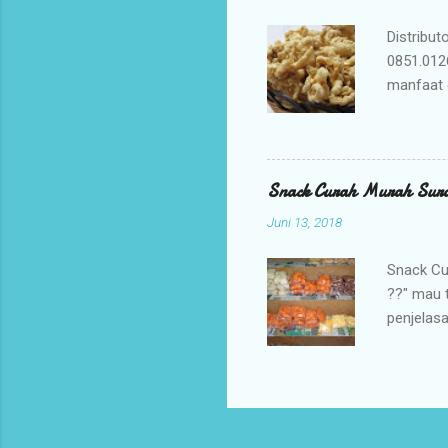
tidak per
Distribut
0851.012
manfaat 
penyembu
merupaka
digunaka
membuat K
Snack Curah Murah Sur
adalah ca
Juni 13, 2018
membuat b
yang berk
Snack Cu
??" mau 
penjelasa
jadi sal
untuk pel
ada di u
untuk me
membuka 