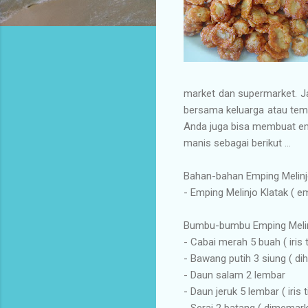
market dan supermarket. Ja
bersama keluarga atau tem
Anda juga bisa membuat emp
manis sebagai berikut ...
Bahan-bahan Emping Melinj
- Emping Melinjo Klatak ( e
Bumbu-bumbu Emping Melin
- Cabai merah 5 buah ( iris t
- Bawang putih 3 siung ( di
- Daun salam 2 lembar
- Daun jeruk 5 lembar ( iris t
- Serai 2 batang ( dimemark