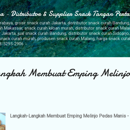
Langsung ke konten utama
a - Distributor & Supplier Snack Tangan Pert
urabaya, grosir snack curah Jakarta, distributor snack curah Bandung
rah Makassar, snack curah kiloan murah, distributor snack curah Mal
 Jakarta, jual snack curah Bandung, distributor snack curah Sidoarjo,
 snack curah murah, produsen snack curah Malang, harga snack cura
8-5295-2906
gkah Membuat Emping Melinjo
Langkah-Langkah Membuat Emping Melinjo Pedas Manis - 