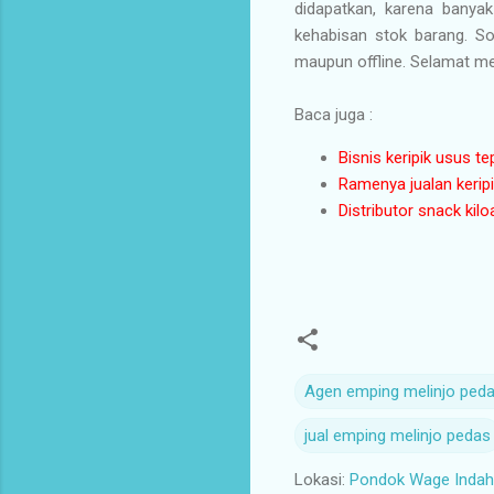
didapatkan, karena banyak
kehabisan stok barang. So
maupun offline. Selamat me
Baca juga :
Bisnis keripik usus t
Ramenya jualan kerip
Distributor snack kil
Agen emping melinjo ped
jual emping melinjo pedas
Lokasi:
Pondok Wage Indah 