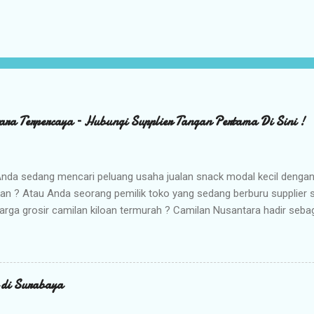
ara Terpercaya – Hubungi Supplier Tangan Pertama Di Sini !
nda sedang mencari peluang usaha jualan snack modal kecil denga
kan ? Atau Anda seorang pemilik toko yang sedang berburu supplier
arga grosir camilan kiloan termurah ? Camilan Nusantara hadir seba
da ! Kami adalah distributor snack nusantara terpercaya yang siap m
radisional dan camilan kering berkualitas premium langsung dari gud
Memilih Camilan Nusantara sebagai Mitra Bisnis Anda ? Harga Gros
lah distributor utama, Anda mendapatkan jaminan harga termurah 
r di Surabaya
n Anda saat dijual kembali. Kualitas & Rasa Terjamin : Produk dikema
iki cita rasa khas nusantara yang sangat diminati pasar. Stok Meli