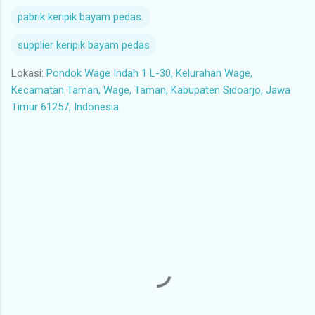
pabrik keripik bayam pedas.
supplier keripik bayam pedas
Lokasi:
Pondok Wage Indah 1 L-30, Kelurahan Wage,
Kecamatan Taman, Wage, Taman, Kabupaten Sidoarjo, Jawa
Timur 61257, Indonesia
K
o
m
e
n
t
a
r