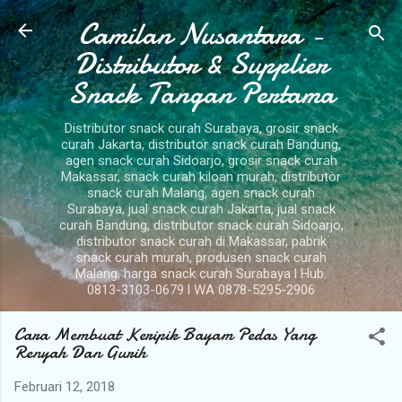
Camilan Nusantara -
Langsung ke konten utama
Distributor & Supplier
Snack Tangan Pertama
Distributor snack curah Surabaya, grosir snack
curah Jakarta, distributor snack curah Bandung,
agen snack curah Sidoarjo, grosir snack curah
Makassar, snack curah kiloan murah, distributor
snack curah Malang, agen snack curah
Surabaya, jual snack curah Jakarta, jual snack
curah Bandung, distributor snack curah Sidoarjo,
distributor snack curah di Makassar, pabrik
snack curah murah, produsen snack curah
Malang, harga snack curah Surabaya l Hub.
0813-3103-0679 l WA 0878-5295-2906
Cara Membuat Keripik Bayam Pedas Yang
Renyah Dan Gurih
Februari 12, 2018