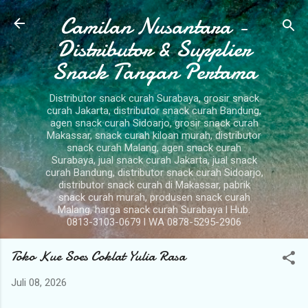
Camilan Nusantara -
Langsung ke konten utama
Distributor & Supplier
Snack Tangan Pertama
Distributor snack curah Surabaya, grosir snack
curah Jakarta, distributor snack curah Bandung,
agen snack curah Sidoarjo, grosir snack curah
Makassar, snack curah kiloan murah, distributor
snack curah Malang, agen snack curah
Surabaya, jual snack curah Jakarta, jual snack
curah Bandung, distributor snack curah Sidoarjo,
distributor snack curah di Makassar, pabrik
snack curah murah, produsen snack curah
Malang, harga snack curah Surabaya l Hub.
0813-3103-0679 l WA 0878-5295-2906
Toko Kue Soes Coklat Yulia Rasa
Juli 08, 2026