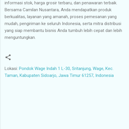
informasi stok, harga grosir terbaru, dan penawaran terbaik.
Bersama Camilan Nusantara, Anda mendapatkan produk
berkualitas, layanan yang amanah, proses pemesanan yang
mudah, pengiriman ke seluruh Indonesia, serta mitra distribusi
yang siap membantu bisnis Anda tumbuh lebih cepat dan lebih
menguntungkan.
Lokasi:
Pondok Wage Indah 1 L-30, Sritanjung, Wage, Kec.
Taman, Kabupaten Sidoarjo, Jawa Timur 61257, Indonesia
K
o
m
e
n
t