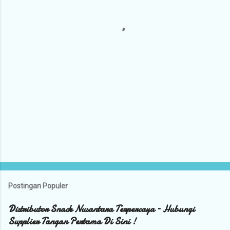
a
r
Postingan Populer
Distributor Snack Nusantara Terpercaya – Hubungi
Supplier Tangan Pertama Di Sini !